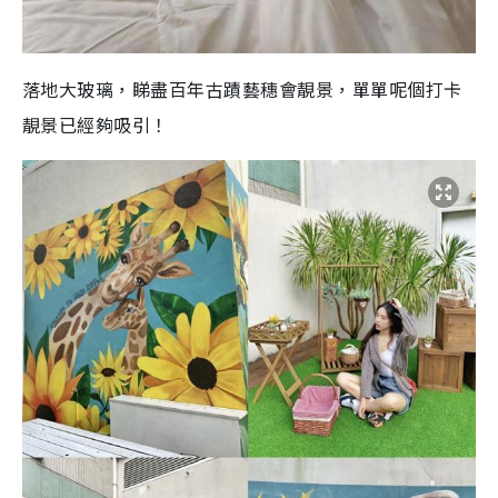
落地大玻璃，睇盡百年古蹟藝穗會靚景，單單呢個打卡
靚景已經夠吸引！