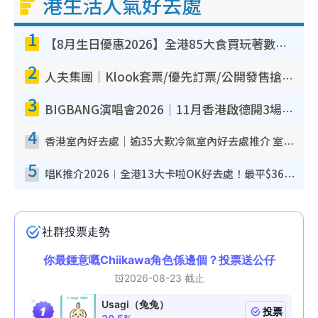
港生活人氣好去處
1
【8月生日優惠2026】全港85大食買玩著數攻略 自助餐/火鍋放題同行免費＋誠品/DONKI送現金券
2
人夫集團｜Klook套票/優先訂票/公開發售搶飛攻略！附票價.購票連結.場地座位表
3
BIGBANG演唱會2026｜11月香港啟德開3場！實名制VIP申請、優先購票攻略
4
香港室內好去處｜逾35大歎冷氣室內好去處推介 室內活動免費避雨無懼落雨
5
唱K推介2026︱全港13大卡啦OK好去處！最平$36起 日文K都有！(附地址+收費詳情)