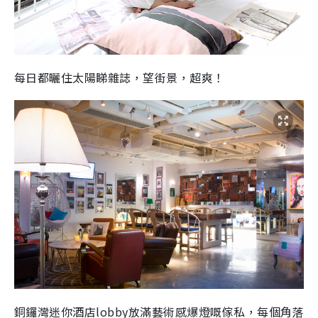
每日都曬住太陽睇雜誌，望街景，超爽！
銅鑼灣迷你酒店lobby放滿藝術感爆燈嘅傢私，每個角落