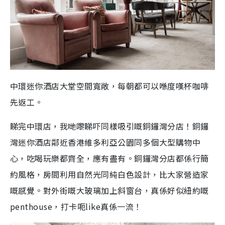
中環迷你酒店大堂空間寬敞，每朝都可以喺度嘆杯咖啡
先返工。
睇完中環店，我哋嚟睇吓同樣吸引嘅銅鑼灣分店！銅鑼
灣迷你酒店鄰近香港維多利亞公園同多個大型購物中
心，吃喝玩樂都齊全，應有盡有。銅鑼灣分店都係行簡
約風格，房間利用自然光同純白色設計，比大家營造家
嘅感覺。對外街嘅大玻璃加上斜窗台，真係好似紐約嘅
penthouse，打卡呃like真係一流！