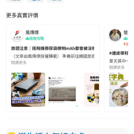
更多真實評價
風傳媒
營養教
旅遊攻略
生
香港
旅遊注意｜搭飛機帶尿袋標明mAh都會被沒收😱出發前切記檢查「1
#連皮帶籽都
（文章由風傳媒授權轉載） 準備前往韓國旅遊的民眾，近期要特別留
夏天其中一種時
閱讀更多
閱讀更多