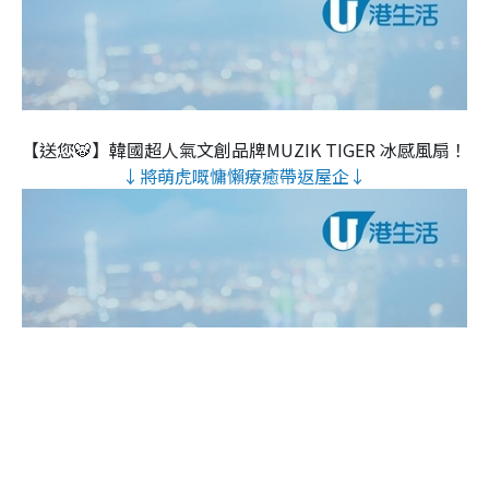
【送您🐯】韓國超人氣文創品牌MUZIK TIGER 冰感風扇！
↓將萌虎嘅慵懶療癒帶返屋企↓