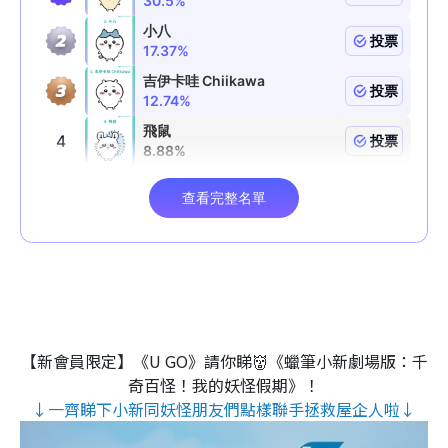
【新會員限定】《U GO》請你睇👹《蠟筆小新劇場版：千
奇百怪！我的妖怪假期》！
↓一齊睇下小新同妖怪朋友們點樣聯手拯救屋企人啦↓