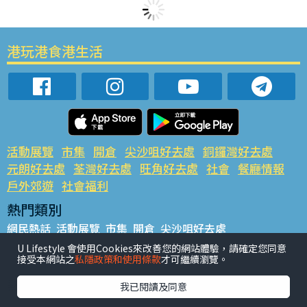
港玩港食港生活
活動展覽
市集
開倉
尖沙咀好去處
銅鑼灣好去處
元朗好去處
荃灣好去處
旺角好去處
社會
餐廳情報
戶外郊遊
社會福利
熱門類別
網民熱話
活動展覽
市集
開倉
尖沙咀好去處
銅鑼灣好去處
元朗好去處
荃灣好去處
旺角好去處
社會
U Lifestyle 會使用Cookies來改善您的網站體驗，請確定您同意
接受本網站之
私隱政策和使用條款
才可繼續瀏覽。
餐廳情報
戶外郊遊
熱門標籤
我已閱讀及同意
#UGO搵好去處
#人氣活動推介
#美食社群熱話