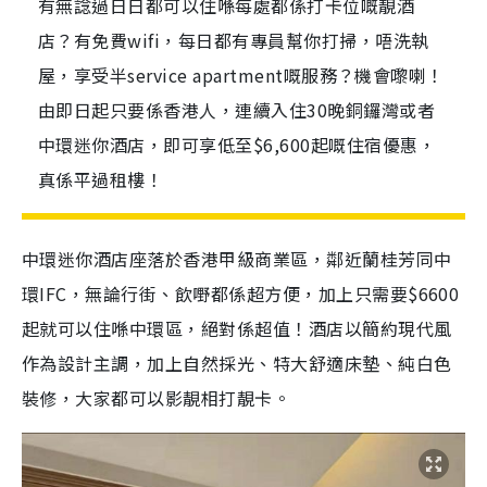
有無諗過日日都可以住喺每處都係打卡位嘅靚酒
店？有免費wifi，每日都有專員幫你打掃，唔洗執
屋，享受半service apartment嘅服務？機會嚟喇！
由即日起只要係香港人，連續入住30晚銅鑼灣或者
中環迷你酒店，即可享低至$6,600起嘅住宿優惠，
真係平過租樓！
中環迷你酒店座落於香港甲級商業區，鄰近蘭桂芳同中
環IFC，無論行街、飲嘢都係超方便，加上只需要$6600
起就可以住喺中環區，絕對係超值！酒店以簡約現代風
作為設計主調，加上自然採光、特大舒適床墊、純白色
裝修，大家都可以影靚相打靚卡。