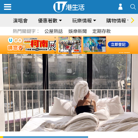
演唱會
優惠著數
玩樂情報
購物情報
熱門關鍵字：
公屋熱話
娛樂新聞
定期存款