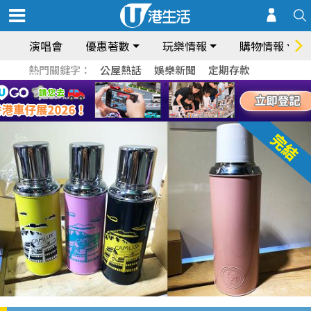
演唱會
優惠著數
玩樂情報
購物情報
熱門關鍵字：
公屋熱話
娛樂新聞
定期存款