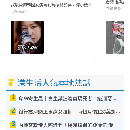
台灣地鐵宣
我最愛的韓國女演員孔曉振終於要回歸小螢幕啦!這次的劇本改編自同名
閱讀更多
閱讀更多
港生活人氣本地熱話
1
奪命寄生蟲｜食生菜狂瀉首現死者！疫潮惡化錄1.8萬宗病例 揭洗菜3大謬誤
2
銀行高層戀上水療女技師！兩個月借128萬驚覺「沉船」沉落火海 揭背後疑似邪教操控賣淫
3
內地客歎港人唔識老！揭港鐵保鮮級冷氣 港人求放過：咪投訴