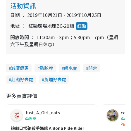
活動資訊
日期
2019年10月21日 - 2019年10月25日
地址
紅磡廣場地庫BC-20舖
紅磡
開放時間
11:30am - 3pm；5:30pm - 7pm（星期
六下午及星期日休息）
減價優惠
駱駝牌
暖水壺
開倉
紅磡好去處
黃埔好去處
更多真實評價
Just_A_Girl_eats
co c
娛樂
吹
台灣
追劇日常🎬 殺手媽咪 A Bona Fide Killer