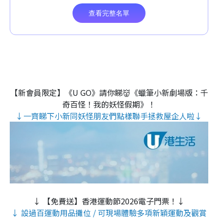
【新會員限定】《U GO》請你睇👹《蠟筆小新劇場版：千
奇百怪！我的妖怪假期》！
↓一齊睇下小新同妖怪朋友們點樣聯手拯救屋企人啦↓
↓ 【免費送】香港運動節2026電子門票！↓
↓ 設過百運動用品攤位 / 可現場體驗多項新穎運動及觀賞