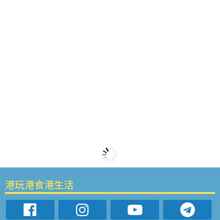
港玩港食港生活