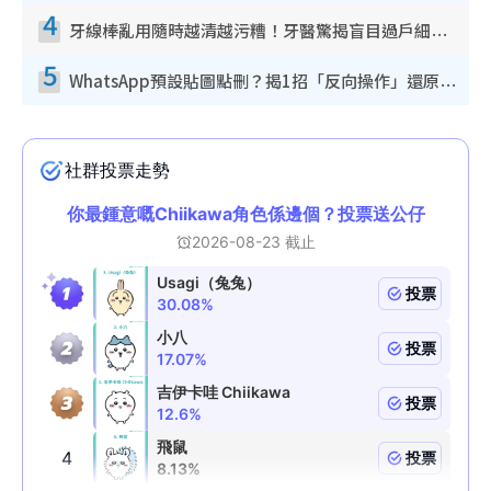
4
牙線棒亂用隨時越清越污糟！牙醫驚揭盲目過戶細菌恐致蛀牙：呢種先係日常真保養
5
WhatsApp預設貼圖點刪？揭1招「反向操作」還原簡潔介面 附3步實測教學