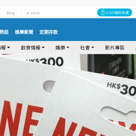
Blog
e-zone
U GO搵好去處
熱話
娛樂新聞
定期存款
情報
飲食情報
娛樂
社會
影片專區