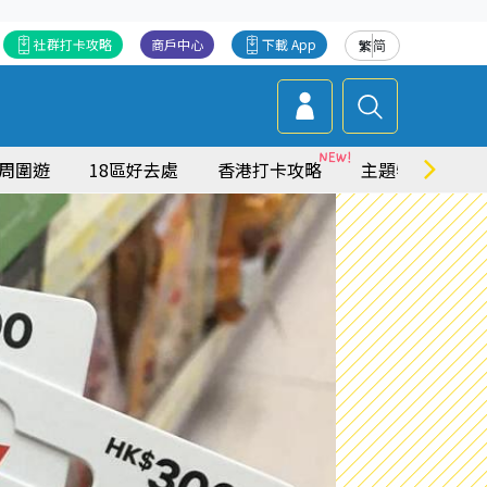
社群打卡攻略
商戶中心
下載 App
繁
简
周圍遊
18區好去處
香港打卡攻略
主題特集