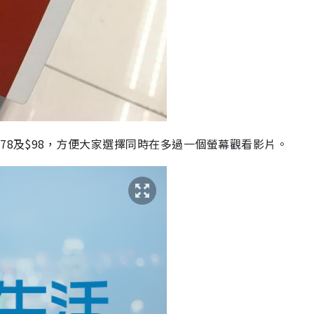
$78
及
$98
，
方便大家選擇同時在多過一個螢幕觀看
影片。