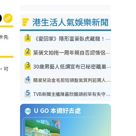
港生活人氣娛樂新聞
1
卡先
《愛回家》隱形富豪臥虎藏龍！盤點12位財氣逼人的有錢藝人：呢位靚女3億身家唔憂做
2
葉蒨文拍拖一周年親自否認情侶關係？！被質疑感情造假竟稱GM「普通同事」
3
30歲男藝人低調宣布已秘密離巢！人氣急跌變失蹤人口︰「這幾年過得並不容易」
言，可
4
簡淑兒染金毛剪短頭髮氣質判若兩人！嚇壞老公麥大力都認唔出：「你做咩事？」
5
TVB新聞主播陳嘉欣鏡頭前罕有失守！遭林超英一句說話突襲嚇親當場大笑
U GO 本週好去處