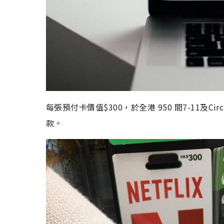
每張預付卡價值
$300
，於全港
950
間
7-11
及
Cir
款。