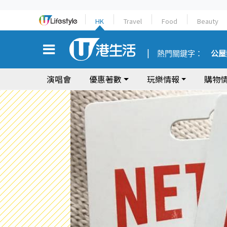
HK
Travel
Food
Beauty
熱門關鍵字：
公屋
演唱會
優惠著數
玩樂情報
購物