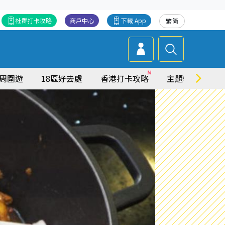
社群打卡攻略
商戶中心
下載 App
繁
简
周圍遊
18區好去處
香港打卡攻略
主題特集