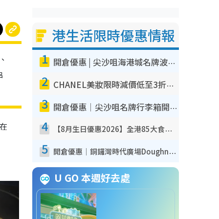
港生活限時優惠情報
1
、
開倉優惠 | 尖沙咀海港城名牌波鞋開倉低至1折！On鞋$899起／Joy&Peace鞋履$98起
串
2
CHANEL美妝限時減價低至3折！人氣粉底/唇膏/精華液低至$275！COCO香水都有平
3
開倉優惠｜尖沙咀名牌行李箱開倉低至4折！一連5日 American Tourister/ace./Hallmark $200起！
4
在
【8月生日優惠2026】全港85大食買玩著數攻略 自助餐/火鍋放題同行免費＋誠品/DONKI送現金券
5
開倉優惠｜銅鑼灣時代廣場Doughnut/Campo Marzio開倉低至1折！背囊、書包、手袋劈價$200起
U GO 本週好去處