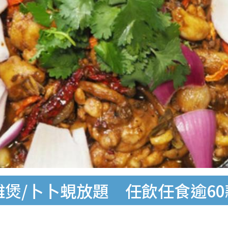
雞煲/卜卜蜆放題 任飲任食逾6