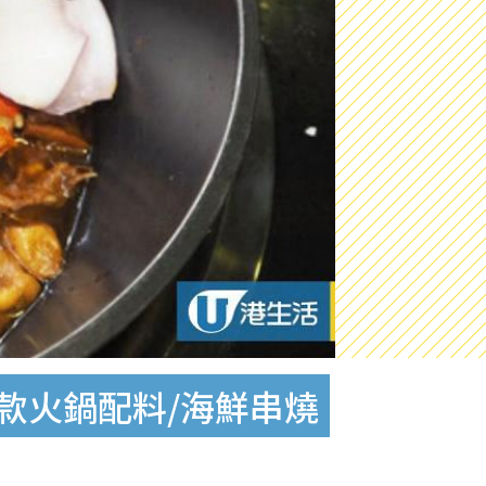
0款火鍋配料/海鮮串燒