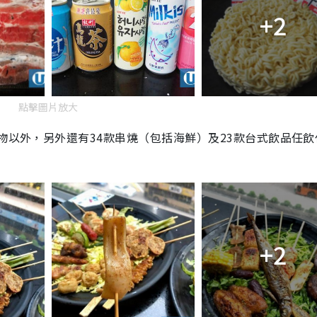
+2
點擊圖片放大
物以外，另外還有34款串燒（包括海鮮）及23款台式飲品任飲
+2