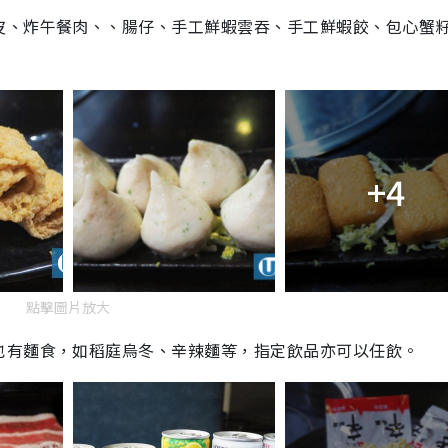
皮、炸午餐肉、、腸仔、手工鮮蝦雲吞、手工鮮蝦餃、包心蟹
+4
點擊圖片放大
也有麵食，如稻庭烏冬、辛辣麵等，指定飲品亦可以任飲。