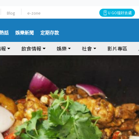
Blog
e-zone
U GO搵好去處
熱話
娛樂新聞
定期存款
情報
飲食情報
娛樂
社會
影片專區