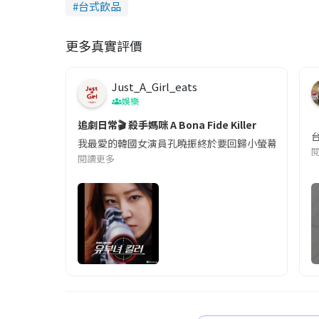
台式飲品
更多真實評價
Just_A_Girl_eats
娛樂
追劇日常🎬 殺手媽咪 A Bona Fide Killer
我最愛的韓國女演員孔曉振終於要回歸小螢幕啦!這次的劇
閱讀更多