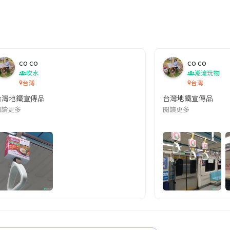
co co
co co
吹水
潮流玩物
台灣
台灣
台灣地鐵宣傳品
台灣地鐵宣傳品
本改編自同名網絡漫畫,故事主軸圍繞女主角柳寶娜 —— 表面上是一間公司
閱讀更多
閱讀更多