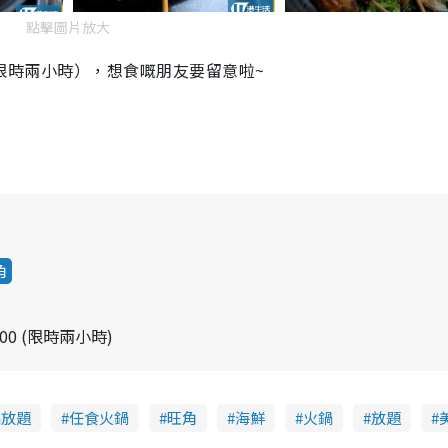
點擊圖片放大
:00（限時兩小時），想食嘅朋友要留意啦~
角
1:00 (限時兩小時)
鍋放題
任食火鍋
旺角
海鮮
火鍋
放題