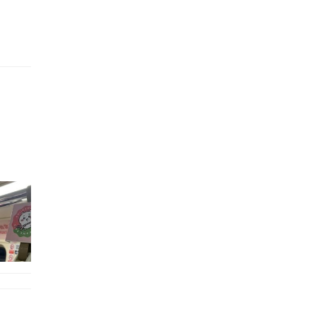
的職員,但其實暗地裡是負責處決逃過法網罪犯的阻擊手｡ 劇情從柳寶娜結束