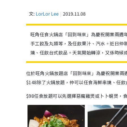
文:
LorLor Lee
2019.11.08
旺角任食火鍋店「回到味來」為慶祝開業兩週年
手工餃及丸類等，及任飲果汁、汽水。近日仲新
燒、任飲台式飲品。天氣開始轉涼，又係時候
位於旺角火鍋放題店「回到味來」為慶祝開業兩週
$148除了火鍋放題，仲可以任食海鮮串燒、任
$98任食放題可以先選擇惡魔雞煲或卜卜蜆煲，