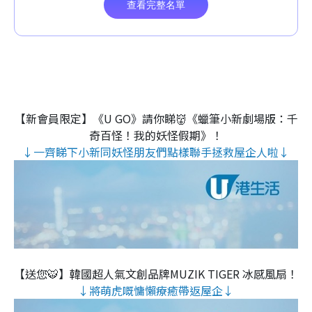
【新會員限定】《U GO》請你睇👹《蠟筆小新劇場版：千
奇百怪！我的妖怪假期》！
↓一齊睇下小新同妖怪朋友們點樣聯手拯救屋企人啦↓
【送您🐯】韓國超人氣文創品牌MUZIK TIGER 冰感風扇！
↓將萌虎嘅慵懶療癒帶返屋企↓