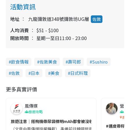
活動資訊
地址
九龍彌敦道348號彌敦坊UG層
佐敦
人均消費
$51 - $100
開放時間
星期一至日11:00 - 23:00
飲食情報
佐敦美食
壽司郎
Sushiro
佐敦
日本
美食
日式料理
更多真實評價
風傳媒
營養教
旅遊攻略
生
香港
旅遊注意｜搭飛機帶尿袋標明mAh都會被沒收😱出發前切記檢查「1
#連皮帶籽都
（文章由風傳媒授權轉載） 準備前往韓國旅遊的民眾，近期要特別留