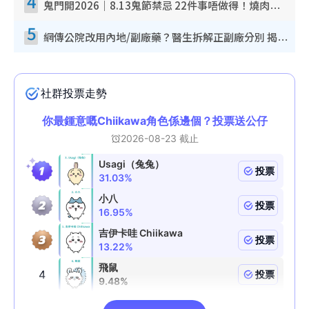
4
鬼門開2026｜8.13鬼節禁忌 22件事唔做得！燒肉、刺身要少食？半夜勿吹口哨/打呢個電話
5
網傳公院改用內地/副廠藥？醫生拆解正副廠分別 揭4類人換藥隨時出事