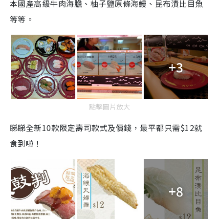
本國產高級牛肉海膽、柚子鹽原條海鰻、昆布漬比目魚
等等。
+3
點擊圖片放大
睇睇全新10款限定壽司款式及價錢，最平都只需$12就
食到啦！
+8