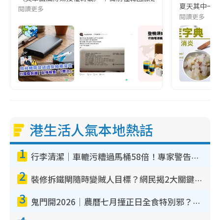
夏天其中一種時
閱讀更多
閱讀更多
港生活人氣本地熱話
1
行李清潔｜車轆污糟過馬桶58倍！專家警告忌用酒精抹 教1招免污手除菌
2
裝修拆鐵閘隨時變賊人目標？網民揭2大關鍵用途：裝新式等於白裝？附新舊鐵閘分別
3
鬼門開2026｜農曆七月撞正日全食特別邪？專家警告切忌做一事！揭4大禁忌+2招保平安