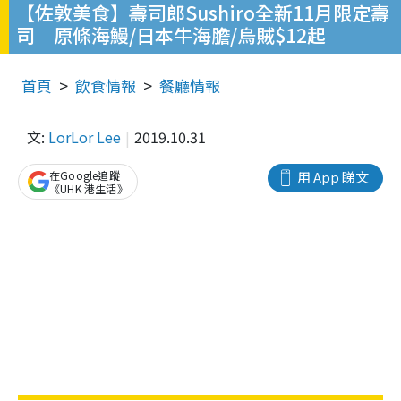
【佐敦美食】壽司郎Sushiro全新11月限定壽
司 原條海鰻/日本牛海膽/烏賊$12起
首頁
飲食情報
餐廳情報
文:
LorLor Lee
2019.10.31
在Google追蹤
用 App 睇文
《UHK 港生活》