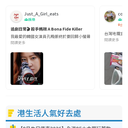
Just_A_Girl_eats
co c
娛樂
吹
台灣
追劇日常🎬 殺手媽咪 A Bona Fide Killer
台灣地鐵宣
我最愛的韓國女演員孔曉振終於要回歸小螢幕啦!這次的劇本改編自同名
閱讀更多
閱讀更多
港生活人氣好去處
1