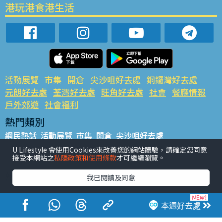
港玩港食港生活
活動展覽
市集
開倉
尖沙咀好去處
銅鑼灣好去處
元朗好去處
荃灣好去處
旺角好去處
社會
餐廳情報
戶外郊遊
社會福利
熱門類別
網民熱話
活動展覽
市集
開倉
尖沙咀好去處
銅鑼灣好去處
元朗好去處
荃灣好去處
旺角好去處
社會
U Lifestyle 會使用Cookies來改善您的網站體驗，請確定您同意
接受本網站之
私隱政策和使用條款
才可繼續瀏覽。
餐廳情報
戶外郊遊
熱門標籤
我已閱讀及同意
#UGO搵好去處
#人氣活動推介
#美食社群熱話
#親子玩樂好去處
#ULifestyle應用程式
#限時搶
本週好去處
#UJetso禮物放送
#ULifestyle商戶中心
#著數
#網絡熱話