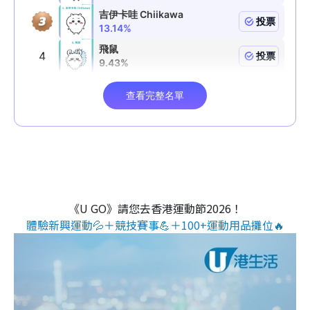
《U GO》請您去香港運動節2026！
體驗新興運動💦＋競技賽事💪＋100+運動用品攤位🔥