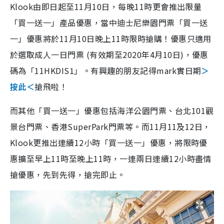
Klook由即日起至11月10日，每晚11時更會推出限量
「買一送一」產品優惠，當中迪士尼樂園門票「買一送
一」優惠將於11月10日晚上11時限時搶購！優惠只適用
於選取
成人
一日門票
(有效期至2020年4月10日)，
優惠
碼為「
11HKDIS1」
。有興趣的朋友記得
mark實日期
＞
按此＜
搶飛啦！
而其他「買一送一」優惠包括海洋公園門票、台北101觀
景台門票、
香港SuperPark門票
等。而11月11及12日，
Klook更推出連續12小時「買一送一」優惠，將限時優
惠擴至早上11時至晚上11時，一連兩日連續12小時盡情
搶優惠，先到先得，搶完即止。