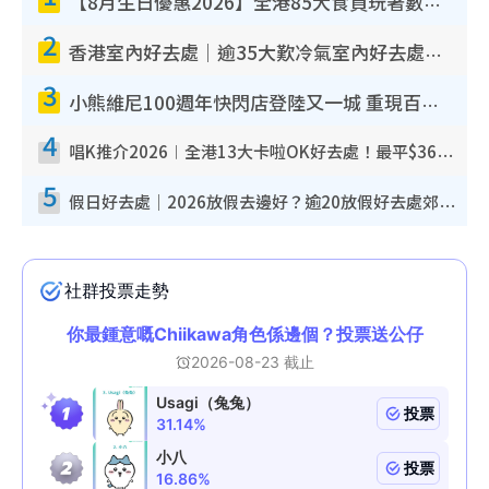
【8月生日優惠2026】全港85大食買玩著數攻略 自助餐/火鍋放題同行免費＋誠品/DONKI送現金券
2
香港室內好去處｜逾35大歎冷氣室內好去處推介 室內活動免費避雨無懼落雨
3
小熊維尼100週年快閃店登陸又一城 重現百畝森林經典場景／獨家限定盲盒登場／專屬DIY香水
4
唱K推介2026︱全港13大卡啦OK好去處！最平$36起 日文K都有！(附地址+收費詳情)
5
假日好去處｜2026放假去邊好？逾20放假好去處郊外/秘景 休閒半日或一日遊