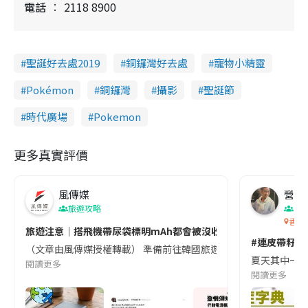
電話
2118 8900
聖誕好去處2019
銅鑼灣好去處
寵物小精靈
Pokémon
銅鑼灣
攝影
聖誕節
時代廣場
Pokemon
更多真實評價
風傳媒
營養教
旅遊攻略
生
香港
旅遊注意｜搭飛機帶尿袋標明mAh都會被沒收😱出發前切記檢查「1
#連皮帶籽都
（文章由風傳媒授權轉載） 準備前往韓國旅遊的民眾，近期要特別留
夏天其中一種時
閱讀更多
閱讀更多