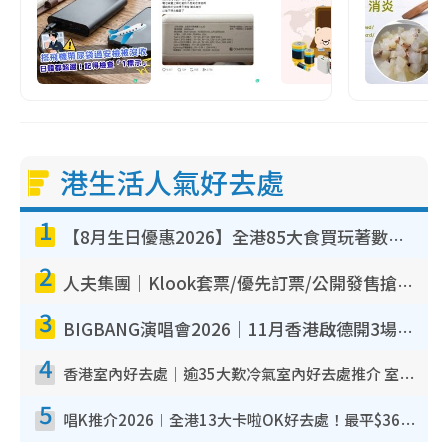
港生活人氣好去處
1
【8月生日優惠2026】全港85大食買玩著數攻略 自助餐/火鍋放題同行免費＋誠品/DONKI送現金券
2
人夫集團｜Klook套票/優先訂票/公開發售搶飛攻略！附票價.購票連結.場地座位表
3
BIGBANG演唱會2026｜11月香港啟德開3場！實名制VIP申請、優先購票攻略
4
香港室內好去處｜逾35大歎冷氣室內好去處推介 室內活動免費避雨無懼落雨
5
唱K推介2026︱全港13大卡啦OK好去處！最平$36起 日文K都有！(附地址+收費詳情)