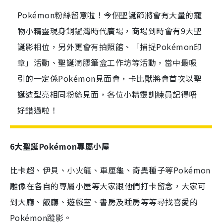
Pokémon粉絲留意啦！今個聖誕節將會有大量的寵
物小精靈現身銅鑼灣時代廣場，商場到時會有9大聖
誕影相位，另外更會有拍照館、「捕捉Pokémon印
章」活動、聖誕滴膠筆盒工作坊等活動，當中最吸
引的一定係Pokémon見面會，卡比獸將會首次以聖
誕造型亮相同粉絲見面，各位小精靈訓練員記得唔
好錯過啦！
6大聖誕Pokémon專屬小屋
比卡超、伊貝、小火龍、車厘龜、奇異種子等Pokémon
雕像在各自的專屬小屋等大家跟他們打卡留念，大家可
到大廳、飯廳、遊戲室、書房及睡房等等尋找喜愛的
Pokémon蹤影。