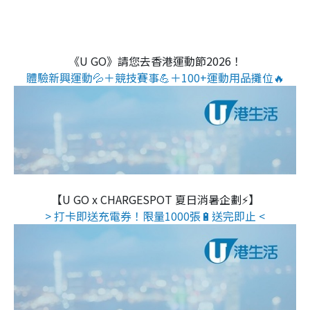
《U GO》請您去香港運動節2026！
體驗新興運動💦＋競技賽事💪＋100+運動用品攤位🔥
【U GO x CHARGESPOT 夏日消暑企劃⚡】
> 打卡即送充電券！限量1000張🔋送完即止 <