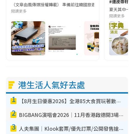
#連皮帶籽都
（文章由風傳媒授權轉載） 準備前往韓國旅遊的民眾，近期要特別留
夏天其中一種時
閱讀更多
閱讀更多
港生活人氣好去處
1
【8月生日優惠2026】全港85大食買玩著數攻略 自助餐/火鍋放題同行免費＋誠品/DONKI送現金券
2
BIGBANG演唱會2026｜11月香港啟德開3場！實名制VIP申請、優先購票攻略
3
人夫集團｜Klook套票/優先訂票/公開發售搶飛攻略！附票價.購票連結.場地座位表