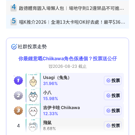
4
啟德體育園入場懶人包︱場地守則12違禁品不可進場准帶細水樽但全場禁樽蓋！應援牌有限制！
5
唱K推介2026︱全港13大卡啦OK好去處！最平$36起 日文K都有！(附地址+收費詳情)