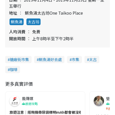
五舉行
地址
鰂魚涌太古坊One Taikoo Place
鰂魚涌
太古坊
人均消費
免費
開放時間
上午8時半至下午2時半
糖廠街市集
鰂魚涌好去處
市集
太古
咖啡
更多真實評價
風傳媒
營養教
旅遊攻略
生
香港
旅遊注意｜搭飛機帶尿袋標明mAh都會被沒收😱出發前切記檢查「1