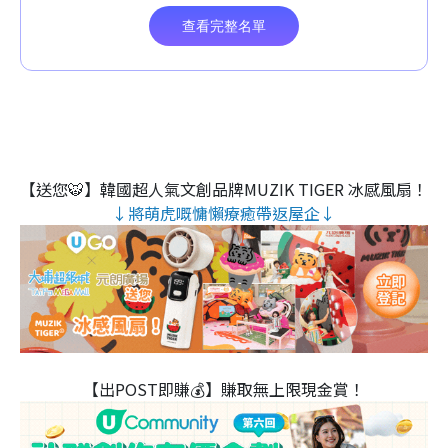
【送您🐯】韓國超人氣文創品牌MUZIK TIGER 冰感風扇！
↓將萌虎嘅慵懶療癒帶返屋企↓
【出POST即賺💰】賺取無上限現金賞！