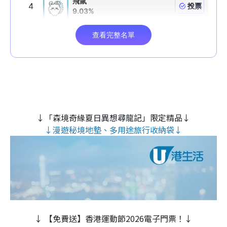
↓「森境奇緣夏日異想尋龍記」限定精品↓
↓漫遊秘境地墊、多用途旅行收納袋↓
↓ 【免費送】香港運動節2026電子門票！↓