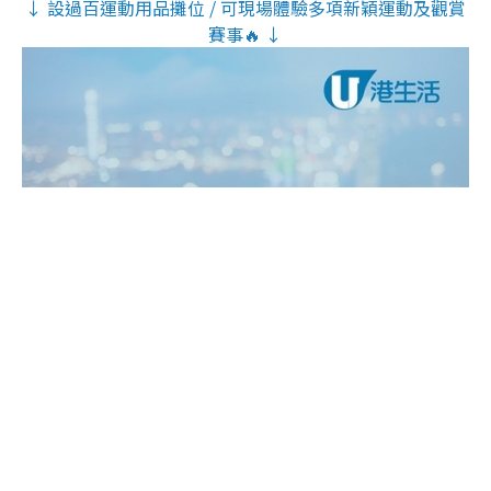
↓ 設過百運動用品攤位 / 可現場體驗多項新穎運動及觀賞
賽事🔥 ↓