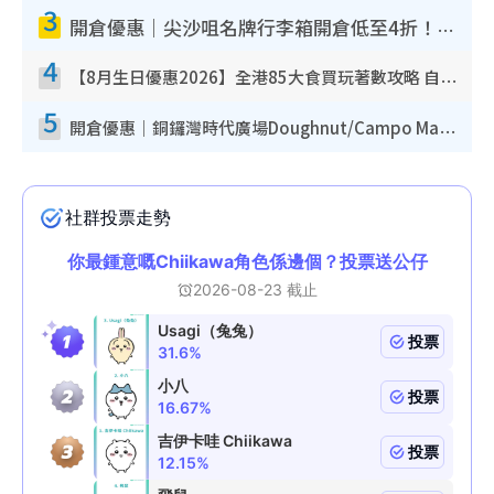
3
開倉優惠｜尖沙咀名牌行李箱開倉低至4折！一連5日 American Tourister/ace./Hallmark $200起！
4
【8月生日優惠2026】全港85大食買玩著數攻略 自助餐/火鍋放題同行免費＋誠品/DONKI送現金券
5
開倉優惠｜銅鑼灣時代廣場Doughnut/Campo Marzio開倉低至1折！背囊、書包、手袋劈價$200起