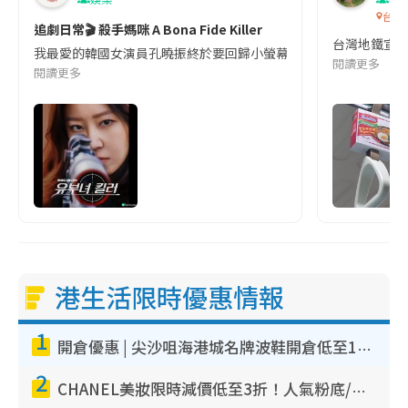
台灣
追劇日常🎬 殺手媽咪 A Bona Fide Killer
台灣地鐵宣
我最愛的韓國女演員孔曉振終於要回歸小螢幕啦!這次的劇本改編自同名
閱讀更多
閱讀更多
港生活限時優惠情報
1
開倉優惠 | 尖沙咀海港城名牌波鞋開倉低至1折！On鞋$899起／Joy&Peace鞋履$98起
2
CHANEL美妝限時減價低至3折！人氣粉底/唇膏/精華液低至$275！COCO香水都有平