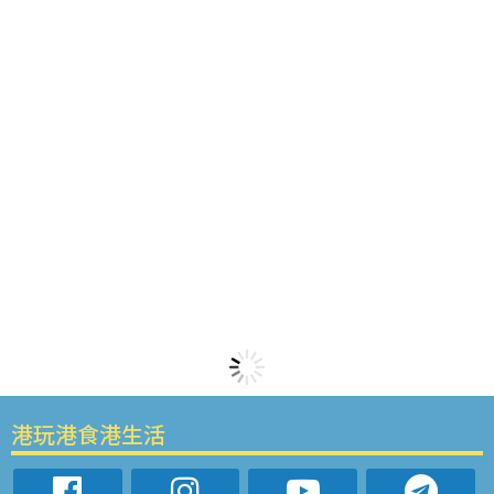
港玩港食港生活