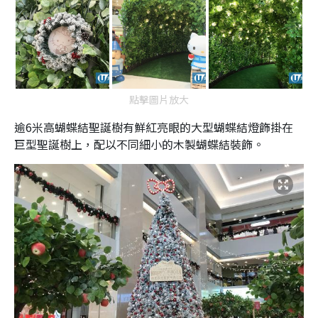
點擊圖片放大
逾6米高蝴蝶結聖誕樹有鮮紅亮眼的大型蝴蝶結燈飾掛在
巨型聖誕樹上，配以不同細小的木製蝴蝶結裝飾。