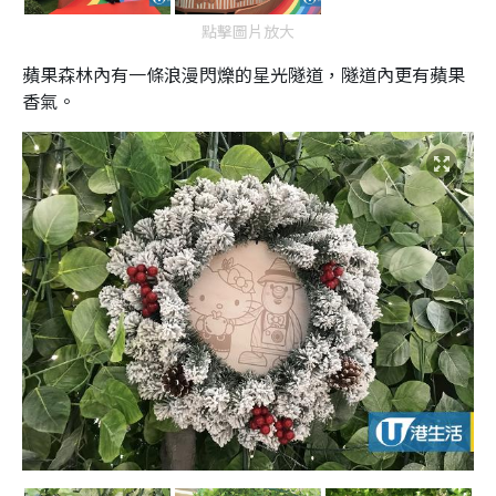
點擊圖片放大
蘋果森林內有一條浪漫閃爍的星光隧道，隧道內更有蘋果
香氣。