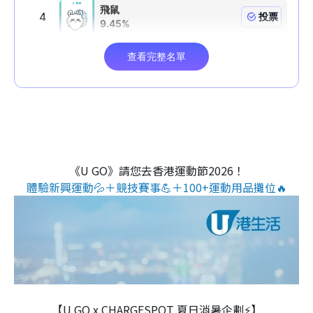
《U GO》請您去香港運動節2026！
體驗新興運動💦＋競技賽事💪＋100+運動用品攤位🔥
【U GO x CHARGESPOT 夏日消暑企劃⚡】