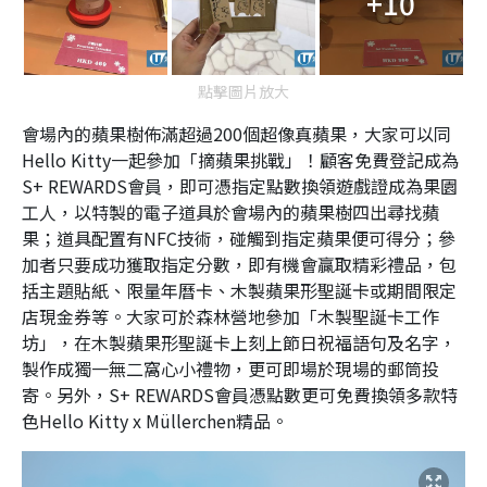
+10
點擊圖片放大
會場內的蘋果樹佈滿超過200個超像真蘋果，大家可以同
Hello Kitty一起參加「摘蘋果挑戰」！顧客免費登記成為
S+ REWARDS會員，即可憑指定點數換領遊戲證成為果園
工人，以特製的電子道具於會場內的蘋果樹四出尋找蘋
果；道具配置有NFC技術，碰觸到指定蘋果便可得分；參
加者只要成功獲取指定分數，即有機會贏取精彩禮品，包
括主題貼紙、限量年曆卡、木製蘋果形聖誕卡或期間限定
店現金券等。大家可於森林營地參加「木製聖誕卡工作
坊」，在木製蘋果形聖誕卡上刻上節日祝福語句及名字，
製作成獨一無二窩心小禮物，更可即場於現場的郵筒投
寄。另外，S+ REWARDS會員憑點數更可免費換領多款特
色Hello Kitty x Müllerchen精品。