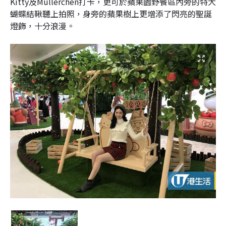
Kitty及Müllerchen打卡，更可於蘋果園野餐區內旁的特大
蝴蝶結鞦韆上拍照，身旁的蘋果樹上更增添了閃亮的聖誕
燈飾，十分浪漫。