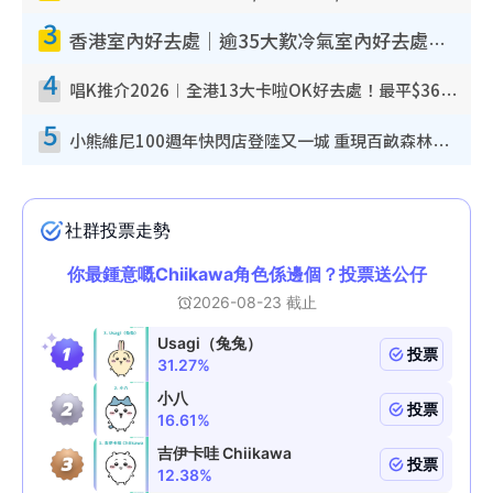
3
香港室內好去處｜逾35大歎冷氣室內好去處推介 室內活動免費避雨無懼落雨
4
唱K推介2026︱全港13大卡啦OK好去處！最平$36起 日文K都有！(附地址+收費詳情)
5
小熊維尼100週年快閃店登陸又一城 重現百畝森林經典場景／獨家限定盲盒登場／專屬DIY香水