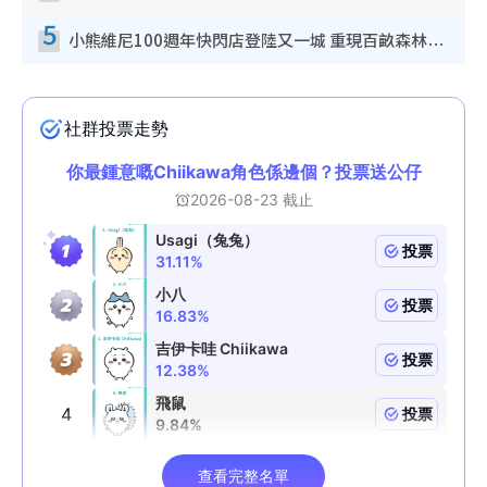
5
小熊維尼100週年快閃店登陸又一城 重現百畝森林經典場景／獨家限定盲盒登場／專屬DIY香水