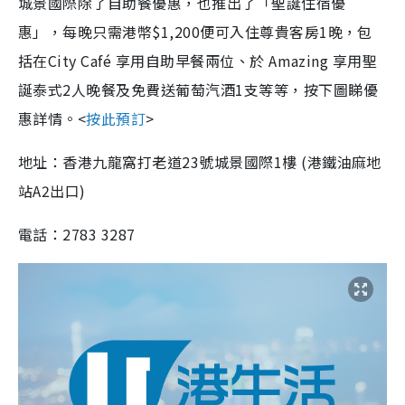
城景國際除了自助餐優惠，也推出了「聖誕住宿優
惠」，每晚只需港幣$1,200便可入住尊貴客房1晚，包
括在City Café 享用自助早餐兩位、於 Amazing 享用聖
誕泰式2人晚餐及免費送葡萄汽酒1支等等，按下圖睇優
惠詳情。<
按此預訂
>
地址：香港九龍窩打老道23號城景國際1樓 (港鐵油麻地
站A2出口)
電話：2783 3287