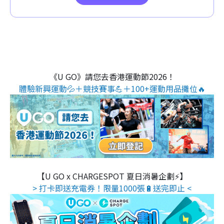
《U GO》請您去香港運動節2026！
體驗新興運動💦＋競技賽事💪＋100+運動用品攤位🔥
【U GO x CHARGESPOT 夏日消暑企劃⚡】
> 打卡即送充電券！限量1000張🔋送完即止 <