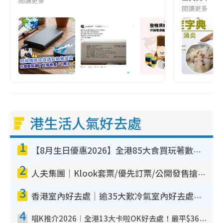
閱讀更多
閱讀更多
港生活人氣好去處
1
【8月生日優惠2026】全港85大食買玩著數攻略 自助餐/火鍋放題同行免費＋誠品/DONKI送現金券
2
人夫集團｜Klook套票/優先訂票/公開發售搶飛攻略！附票價.購票連結.場地座位表
3
香港室內好去處｜逾35大歎冷氣室內好去處推介 室內活動免費避雨無懼落雨
4
唱K推介2026︱全港13大卡啦OK好去處！最平$36起 日文K都有！(附地址+收費詳情)