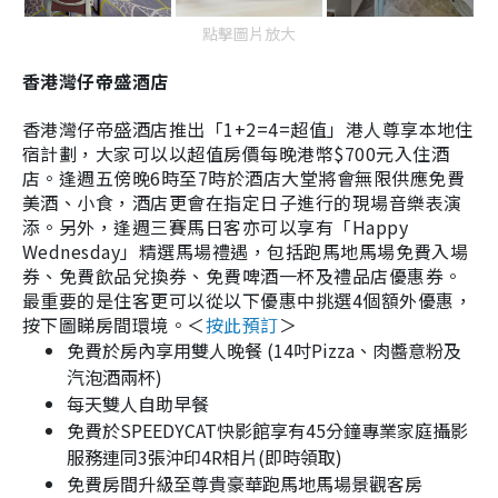
點擊圖片放大
香港灣仔帝盛酒店
香港灣仔帝盛酒店推出「1+2=4=超值」港人尊享本地住
宿計劃，大家可以以超值房價每晚港幣$700元入住酒
店。
逢週五傍晚6時至7時於酒店大堂將會無限供應免費
美酒、小食，酒店更會在指定日子進行的現場音樂表演
添。另外，逢週三賽馬日客亦可以享有「Happy
Wednesday」精選馬場禮遇，包括跑馬地馬場免費入場
券、免費飲品兌換券、免費啤酒一杯及禮品店優惠券
。
最重要的是住客更
可以從以下優惠中挑選4個額外優惠
，
按下圖睇房間環境
。
＜
按此預訂
＞
免費於房內享用雙人晚餐 (14吋Pizza、肉醬意粉及
汽泡酒兩杯)
每天雙人自助早餐
免費於SPEEDYCAT快影館享有45分鐘專業家庭攝影
服務連同3張沖印4R相片(即時領取)
免費房間升級至尊貴豪華跑馬地馬場景觀客房