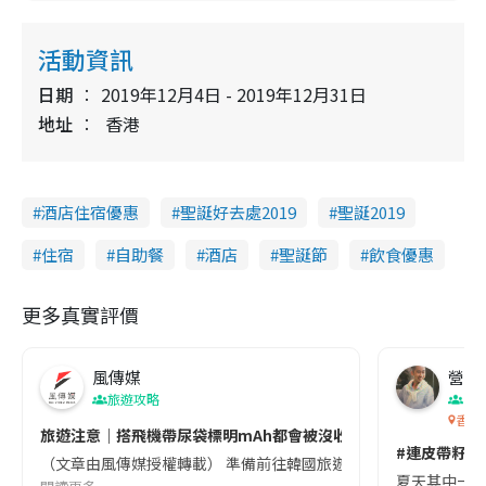
活動資訊
日期
2019年12月4日 - 2019年12月31日
地址
香港
酒店住宿優惠
聖誕好去處2019
聖誕2019
住宿
自助餐
酒店
聖誕節
飲食優惠
更多真實評價
風傳媒
營養教
旅遊攻略
生
香港
旅遊注意｜搭飛機帶尿袋標明mAh都會被沒收😱出發前切記檢查「1
#連皮帶籽都
（文章由風傳媒授權轉載） 準備前往韓國旅遊的民眾，近期要特別留
夏天其中一種時