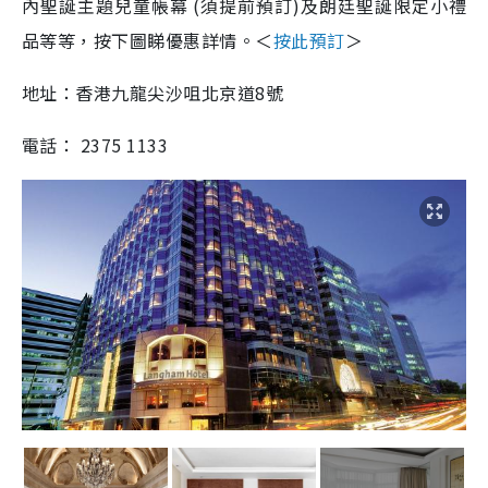
內聖誕主題兒童帳幕 (須提前預訂)及朗廷聖誕限定小禮
品等等，按下圖睇優惠詳情。＜
按此預訂
＞
地址：
香港九龍尖沙咀北京道8號
電話：
2375 1133