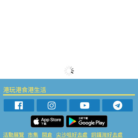
港玩港食港生活
活動展覽
市集
開倉
尖沙咀好去處
銅鑼灣好去處