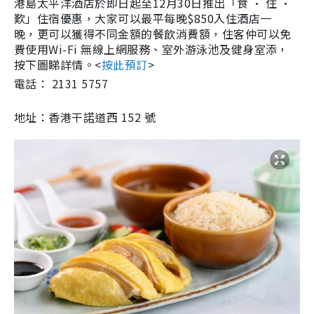
港島太平洋酒店於即日起至12月30日推出「食 · 住 ·
歎」住宿優惠，大家可以最平每晚$850入住酒店一
晚，更可以獲得不同金額的
餐飲消費額，住客仲可以免
費使用Wi-Fi 無線上網服務
、
室外游泳池及健身室添，
按下圖睇詳情。
<
按此預訂
>
電話： 2131 5757
地址：香港干諾道西 152 號