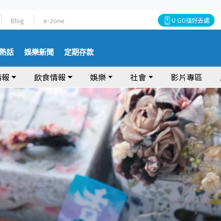
Blog
e-zone
U GO搵好去處
熱話
娛樂新聞
定期存款
情報
飲食情報
娛樂
社會
影片專區