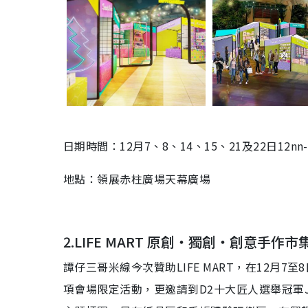
日期時間：
12
月7、8、14、15、21及22
日
12nn
地點：
領展赤柱廣場天幕廣
場
2.LIFE MART 原創・獨創・創意手作市
譚仔三哥米線今次贊助LIFE MART，在12月7至
項會場限定活動，更邀請到D2十大匠人選舉冠軍