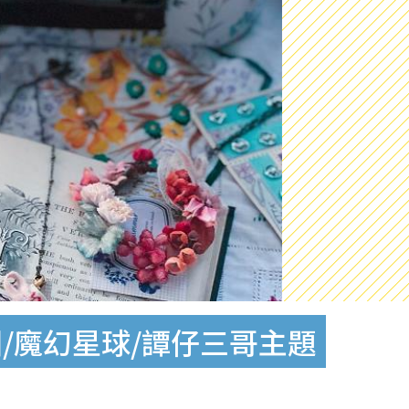
德國/魔幻星球/譚仔三哥主題