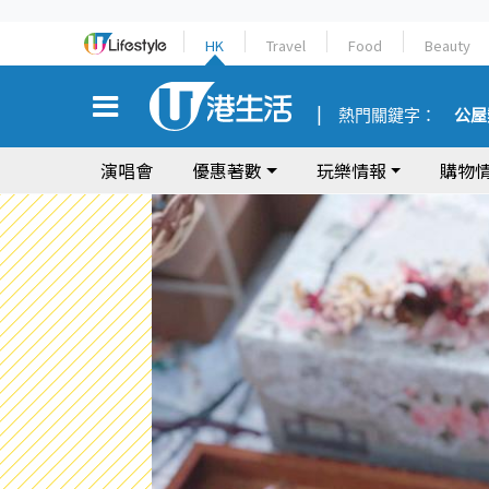
HK
Travel
Food
Beauty
熱門關鍵字：
公屋
演唱會
優惠著數
玩樂情報
購物