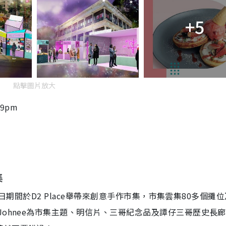
+5
點擊圖片放大
-9pm
集
8日期間於D2 Place舉帶來創意手作市集，市集雲集80多個攤
Johnee為市集主題、明信片、三哥紀念品及譚仔三哥歷史長