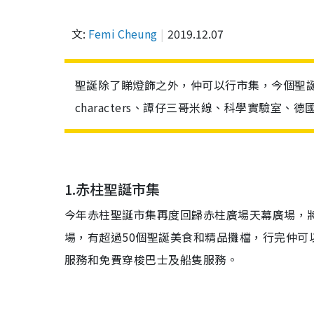
文:
Femi Cheung
2019.12.07
聖誕除了睇燈飾之外，仲可以行市集，今個聖誕
characters、譚仔三哥米線、科學實驗室
1.赤柱聖誕市集
今年赤柱聖誕市集再度回歸赤柱廣場天幕廣場，將
場，有超過50個聖誕美食和精品攤檔，行完仲可
服務和免費穿梭巴士及船
隻
服務。