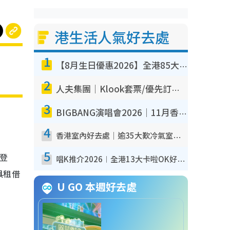
港生活人氣好去處
1
【8月生日優惠2026】全港85大食買玩著數攻略 自助餐/火鍋放題同行免費＋誠品/DONKI送現金券
2
人夫集團｜Klook套票/優先訂票/公開發售搶飛攻略！附票價.購票連結.場地座位表
3
BIGBANG演唱會2026｜11月香港啟德開3場！實名制VIP申請、優先購票攻略
4
香港室內好去處｜逾35大歎冷氣室內好去處推介 室內活動免費避雨無懼落雨
5
登
唱K推介2026︱全港13大卡啦OK好去處！最平$36起 日文K都有！(附地址+收費詳情)
具租借
U GO 本週好去處