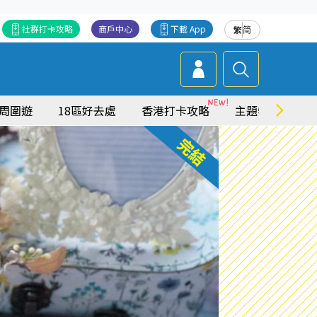
社群打卡攻略
商戶中心
下載 App
繁
简
周圍遊
18區好去處
香港打卡攻略
主題特集