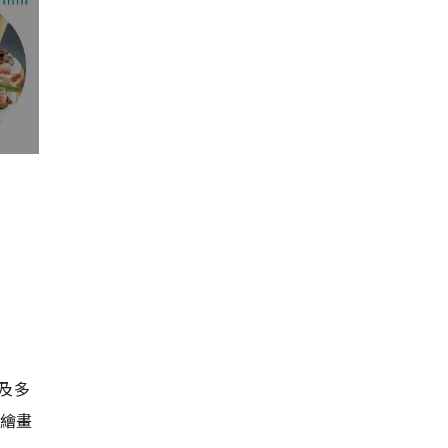
位及多
廊繪畫