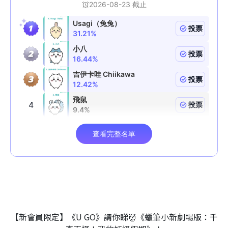
【新會員限定】《U GO》請你睇👹《蠟筆小新劇場版：千