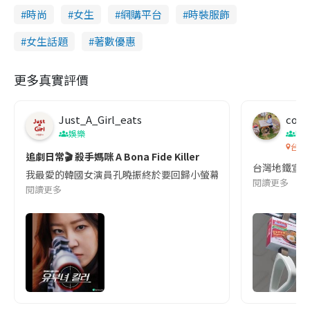
時尚
女生
網購平台
時裝服飾
女生話題
著數優惠
更多真實評價
Just_A_Girl_eats
co c
娛樂
吹
台灣
追劇日常🎬 殺手媽咪 A Bona Fide Killer
台灣地鐵宣
我最愛的韓國女演員孔曉振終於要回歸小螢幕啦!這次的劇本改編自同名
閱讀更多
閱讀更多