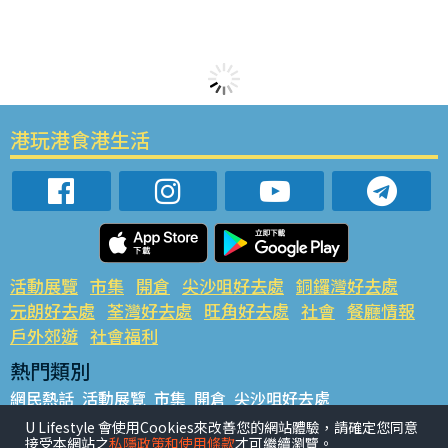
港玩港食港生活
活動展覽
市集
開倉
尖沙咀好去處
銅鑼灣好去處
元朗好去處
荃灣好去處
旺角好去處
社會
餐廳情報
戶外郊遊
社會福利
熱門類別
網民熱話
活動展覽
市集
開倉
尖沙咀好去處
銅鑼灣好去處
元朗好去處
荃灣好去處
旺角好去處
社會
U Lifestyle 會使用Cookies來改善您的網站體驗，請確定您同意
接受本網站之
私隱政策和使用條款
才可繼續瀏覽。
餐廳情報
戶外郊遊