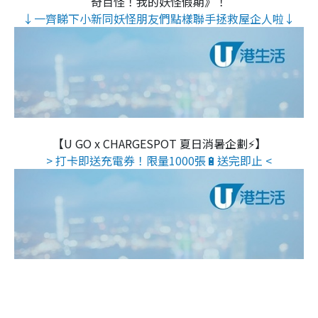
奇百怪！我的妖怪假期》！
↓一齊睇下小新同妖怪朋友們點樣聯手拯救屋企人啦↓
【U GO x CHARGESPOT 夏日消暑企劃⚡】
> 打卡即送充電券！限量1000張🔋送完即止 <