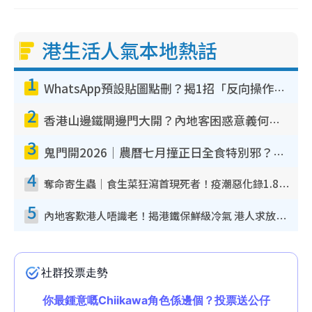
港生活人氣本地熱話
1
WhatsApp預設貼圖點刪？揭1招「反向操作」還原簡潔介面 附3步實測教學
2
香港山邊鐵閘邊門大開？內地客困惑意義何在！網民神回覆：呢種叫法理性防禦
3
鬼門開2026｜農曆七月撞正日全食特別邪？專家警告切忌做一事！揭4大禁忌+2招保平安
4
奪命寄生蟲｜食生菜狂瀉首現死者！疫潮惡化錄1.8萬宗病例 揭洗菜3大謬誤
5
內地客歎港人唔識老！揭港鐵保鮮級冷氣 港人求放過：咪投訴