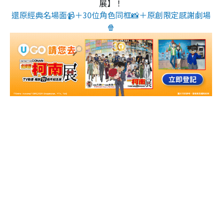
展】！
還原經典名場面📹＋30位角色同框📸＋原創限定感謝劇場
🍿