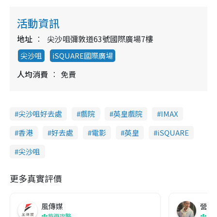
活動資訊
地址
尖沙咀彌敦道63號國際廣場7樓
尖沙咀
iSQUARE國際廣場
人均消費
免費
尖沙咀好去處
戲院
英皇戲院
IMAX
香港
好去處
電影
英皇
iSQUARE
尖沙咀
更多真實評價
風傳媒
營養教
旅遊攻略
生