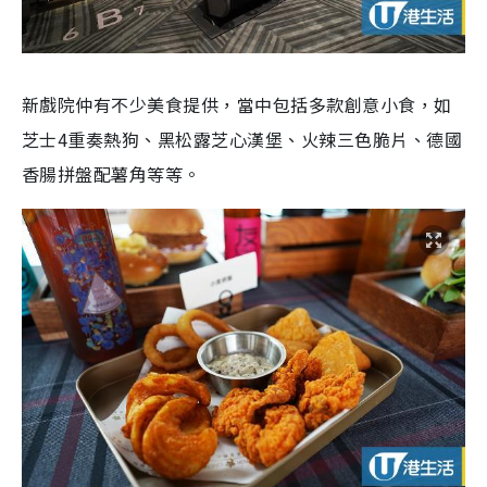
新戲院仲有不少美食提供，當中包括多款創意小食，如
芝士
4
重奏熱狗、黑松露芝心漢堡、火辣三色脆片、德國
香腸拼盤配薯角等等。