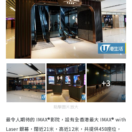
+3
點擊圖片放大
最令人期待的
IMAX®
影院，設有全香港最大
IMAX® with
Laser
銀幕，闊近
21
米，高近
12
米，共提供
458
座位，