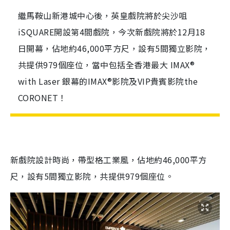
繼馬鞍山新港城中心後，英皇戲院將於尖沙咀
iSQUARE開設第4間戲院，今次新戲院將於12月18
日開幕，佔地約46,000平方尺，設有5間獨立影院，
共提供979個座位，當中包括全香港最大 IMAX®
with Laser 銀幕的IMAX®影院及VIP貴賓影院the
CORONET！
新戲院設計時尚，帶型格工業風，佔地約
46
,
000
平方
尺，設有
5
間獨立影院，共提供
979
個座位。