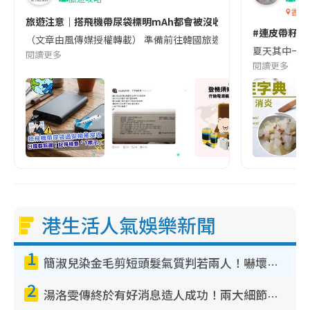
香港
旅遊注意｜搭飛機帶尿袋標明mAh都會被沒收😱出發前切記檢查「1
#連皮帶籽都
（文章由風傳媒授權轉載） 準備前往韓國旅遊的民眾，近期要特別留
夏天其中一種時
閱讀更多
閱讀更多
港生活人氣娛樂新聞
1
簡淑兒染金毛剪短頭髮氣質判若兩人！嚇壞老公麥大力都認唔出：「你做咩事？」
2
湯洛雯傳終於有好消息造人成功！兩大細節曝孕味極濃惹猜測：大肚婆先會咁！