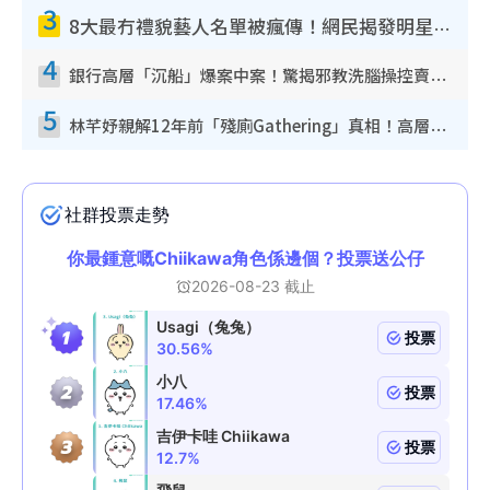
3
8大最冇禮貌藝人名單被瘋傳！網民揭發明星真面目 一致數臭呢位係無品天花板？
4
銀行高層「沉船」爆案中案！驚揭邪教洗腦操控賣淫被吞600萬 幕後黑手講多錯多
5
林芊妤親解12年前「殘廁Gathering」真相！高層解約一句話重創尊嚴至今拒返TVB