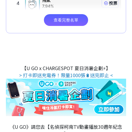
【U GO x CHARGESPOT 夏日消暑企劃⚡】
> 打卡即送充電券！限量1000張🔋送完即止 <
《U GO》請您去【名偵探柯南TV動畫播放30週年紀念