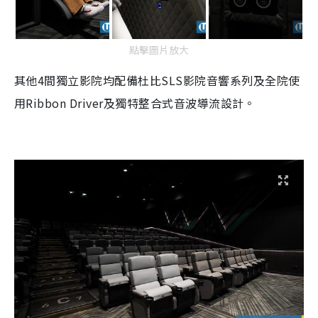
點擊圖片放大
其他4
間獨立影院均配備杜比
SLS
影院音響系列及全院使
用
Ribbon Driver
及獨特整合式音波導流設計。