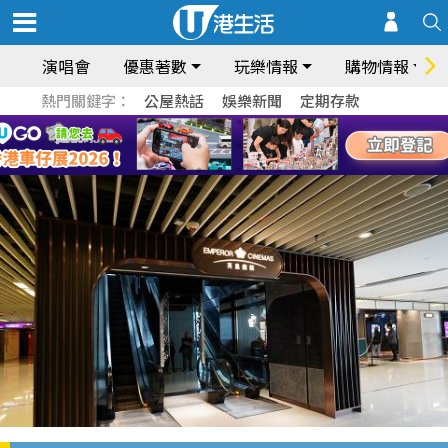
演唱會
優惠著數
玩樂情報
購物情報
熱門關鍵字：
公屋熱話
娛樂新聞
定期存款