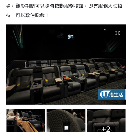
場，觀影期間可以隨時按動服務按鈕，即有服務大使招
待，可以歎住睇戲！
+2