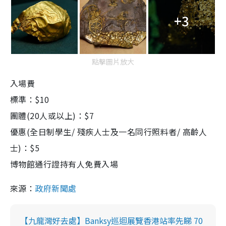
+3
點擊圖片放大
入場費
標準：$
10
團體
(20人或以上)：$7
優惠
(全日制學生/ 殘疾人士及一名同行照料者/ 高齡人
士)：$5
博物館通行證持有人免費入
場
來源：
政府新聞處
【九龍灣好去處】Banksy巡迴展覽香港站率先睇 70