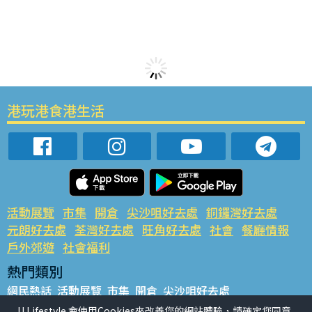
港玩港食港生活
活動展覽
市集
開倉
尖沙咀好去處
銅鑼灣好去處
元朗好去處
荃灣好去處
旺角好去處
社會
餐廳情報
戶外郊遊
社會福利
熱門類別
網民熱話
活動展覽
市集
開倉
尖沙咀好去處
銅鑼灣好去處
元朗好去處
荃灣好去處
旺角好去處
社會
U Lifestyle 會使用Cookies來改善您的網站體驗，請確定您同意