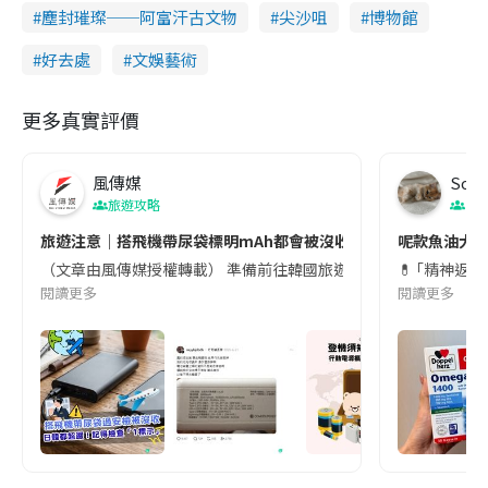
塵封璀璨──阿富汗古文物
尖沙咀
博物館
好去處
文娛藝術
更多真實評價
風傳媒
Soul
旅遊攻略
生
旅遊注意｜搭飛機帶尿袋標明mAh都會被沒收😱出發前切記檢查「1
呢款魚油大家
（文章由風傳媒授權轉載） 準備前往韓國旅遊的民眾，近期要特別留
💊 ｢精神返
閱讀更多
閱讀更多