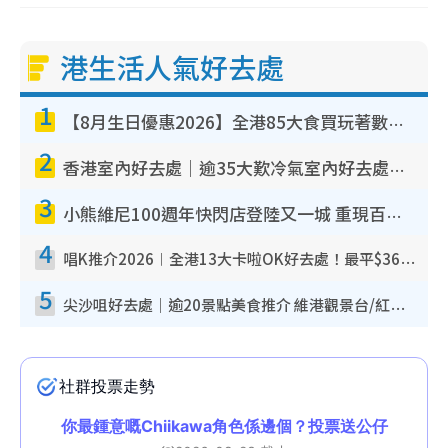
港生活人氣好去處
1
【8月生日優惠2026】全港85大食買玩著數攻略 自助餐/火鍋放題同行免費＋誠品/DONKI送現金券
2
香港室內好去處｜逾35大歎冷氣室內好去處推介 室內活動免費避雨無懼落雨
3
小熊維尼100週年快閃店登陸又一城 重現百畝森林經典場景／獨家限定盲盒登場／專屬DIY香水
4
唱K推介2026︱全港13大卡啦OK好去處！最平$36起 日文K都有！(附地址+收費詳情)
5
尖沙咀好去處｜逾20景點美食推介 維港觀景台/紅磚古蹟/九龍公園/室內遊樂場