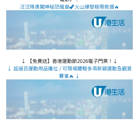
汪汪隊勇闖神秘恐龍島🦖火山爆發極限救援🔥
↓ 【免費送】香港運動節2026電子門票！↓
↓ 設過百運動用品攤位 / 可現場體驗多項新穎運動及觀賞
賽事🔥 ↓