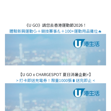
《U GO》請您去香港運動節2026！
體驗新興運動💦＋競技賽事💪＋100+運動用品攤位🔥
【U GO x CHARGESPOT 夏日消暑企劃⚡】
> 打卡即送充電券！限量1000張🔋送完即止 <