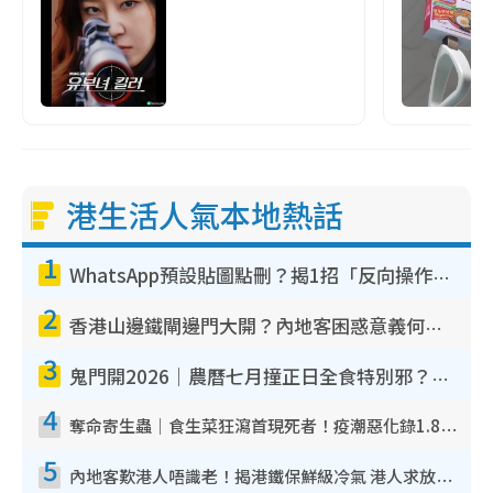
港生活人氣本地熱話
1
WhatsApp預設貼圖點刪？揭1招「反向操作」還原簡潔介面 附3步實測教學
2
香港山邊鐵閘邊門大開？內地客困惑意義何在！網民神回覆：呢種叫法理性防禦
3
鬼門開2026｜農曆七月撞正日全食特別邪？專家警告切忌做一事！揭4大禁忌+2招保平安
4
奪命寄生蟲｜食生菜狂瀉首現死者！疫潮惡化錄1.8萬宗病例 揭洗菜3大謬誤
5
內地客歎港人唔識老！揭港鐵保鮮級冷氣 港人求放過：咪投訴