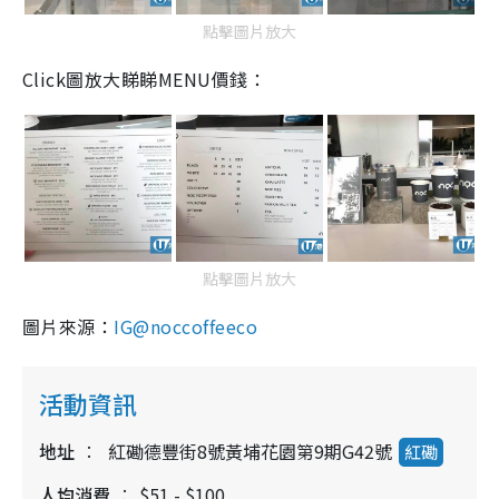
點擊圖片放大
Click圖放大睇睇MENU價錢：
點擊圖片放大
圖片來源：
IG@noccoffeeco
活動資訊
地址
紅磡德豐街8號黃埔花園第9期G42號
紅磡
人均消費
$51 - $100