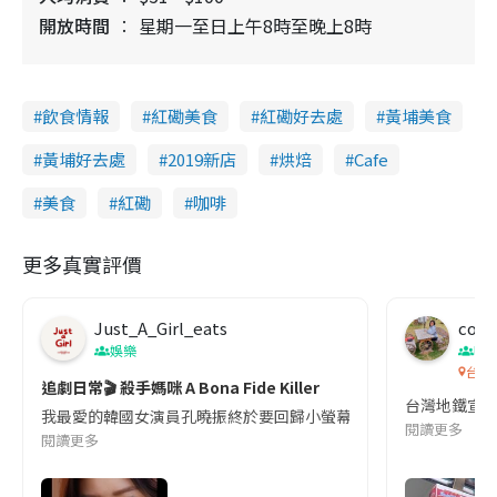
開放時間
星期一至日上午8時至晚上8時
飲食情報
紅磡美食
紅磡好去處
黃埔美食
黃埔好去處
2019新店
烘焙
Cafe
美食
紅磡
咖啡
更多真實評價
Just_A_Girl_eats
co c
娛樂
吹
台灣
追劇日常🎬 殺手媽咪 A Bona Fide Killer
台灣地鐵宣
我最愛的韓國女演員孔曉振終於要回歸小螢幕啦!這次的劇本改編自同名
閱讀更多
閱讀更多