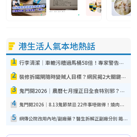
港生活人氣本地熱話
1
行李清潔｜車轆污糟過馬桶58倍！專家警告忌用酒精抹 教1招免污手除菌
2
裝修拆鐵閘隨時變賊人目標？網民揭2大關鍵用途：裝新式等於白裝？附新舊鐵閘分別
3
鬼門開2026｜農曆七月撞正日全食特別邪？專家警告切忌做一事！揭4大禁忌+2招保平安
4
鬼門開2026｜8.13鬼節禁忌 22件事唔做得！燒肉、刺身要少食？半夜勿吹口哨/打呢個電話
5
網傳公院改用內地/副廠藥？醫生拆解正副廠分別 揭4類人換藥隨時出事