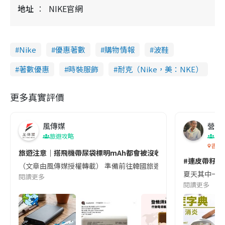
地址
NIKE官網
Nike
優惠著數
購物情報
波鞋
著數優惠
時裝服飾
耐克（Nike，美：NKE）
更多真實評價
風傳媒
營養教
旅遊攻略
生
香港
旅遊注意｜搭飛機帶尿袋標明mAh都會被沒收😱出發前切記檢查「1
#連皮帶籽都
（文章由風傳媒授權轉載） 準備前往韓國旅遊的民眾，近期要特別留
夏天其中一種時
閱讀更多
閱讀更多