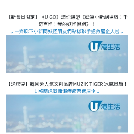
【新會員限定】《U GO》請你睇👹《蠟筆小新劇場版：千
奇百怪！我的妖怪假期》！
↓一齊睇下小新同妖怪朋友們點樣聯手拯救屋企人啦↓
【送您🐯】韓國超人氣文創品牌MUZIK TIGER 冰感風扇！
↓將萌虎嘅慵懶療癒帶返屋企↓