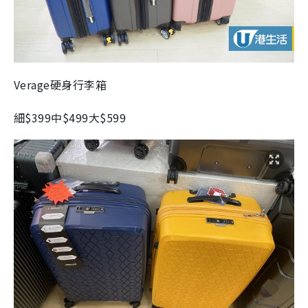
Verage
硬身行李箱
細
$399
中
$499
大
$599