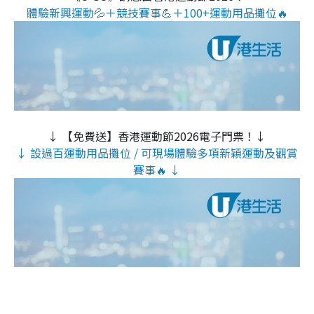
體驗新興運動💦＋競技賽事💪＋100+運動用品攤位🔥
↓ 【免費送】香港運動節2026電子門票！↓
↓ 設過百運動用品攤位 / 可現場體驗多項新穎運動及觀賞
賽事🔥 ↓