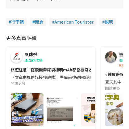
行李箱
開倉
American Tourister
觀塘
更多真實評價
風傳媒
營養教
旅遊攻略
生
香港
旅遊注意｜搭飛機帶尿袋標明mAh都會被沒收😱出發前切記檢查「1
#連皮帶籽都
（文章由風傳媒授權轉載） 準備前往韓國旅遊的民眾，近期要特別留
夏天其中一種時
閱讀更多
閱讀更多