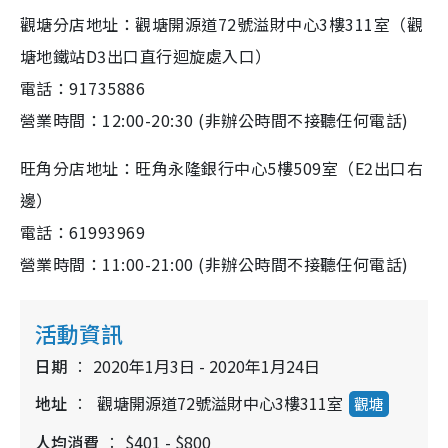
觀塘分店地址：觀塘開源道
72
號溢財中心
3
樓
311
室（觀
塘地鐵站
D3
出口直行迴旋處入口）
電話：
91735886
營業時間：
12:00-20:30
(
非辦公時間不接聽任何電
話
)
旺角分店地址：旺角永隆銀行中心
5
樓
509
室（
E2
出口右
邊）
電話：
61993969
營業時間：
11:00-21:00
(
非辦公時間不接聽任何電
話
)
活動資訊
日期
2020年1月3日 - 2020年1月24日
地址
觀塘開源道72號溢財中心3樓311室
觀塘
人均消費
$401 - $800