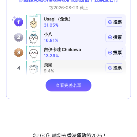
《U GO》請您去香港運動節2026！