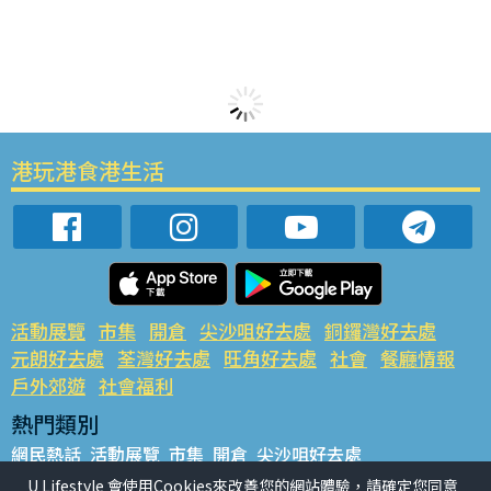
港玩港食港生活
活動展覽
市集
開倉
尖沙咀好去處
銅鑼灣好去處
元朗好去處
荃灣好去處
旺角好去處
社會
餐廳情報
戶外郊遊
社會福利
熱門類別
網民熱話
活動展覽
市集
開倉
尖沙咀好去處
銅鑼灣好去處
元朗好去處
荃灣好去處
旺角好去處
社會
U Lifestyle 會使用Cookies來改善您的網站體驗，請確定您同意