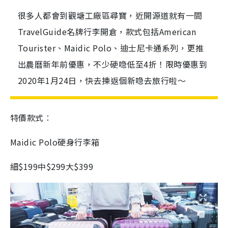
很多人都會到觀塘工廠區尋寶，近開源道就有一間
TravelGuide名牌行李開倉，款式包括American
Tourister、Maidic Polo、迪士尼卡通系列，更推
出農曆新年前優惠，不少硬喼低至4折！限時優惠到
2020年1月24日，快去揀返個新喼去旅行啦～
特價款式︰
Maidic Polo
硬身行李箱
細
$199
中
$299
大
$399