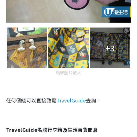
+3
點擊圖片放大
任何價錢可以直接致電
TravelGuide
查詢
。
TravelGuide
名牌行李箱及生活百貨開倉