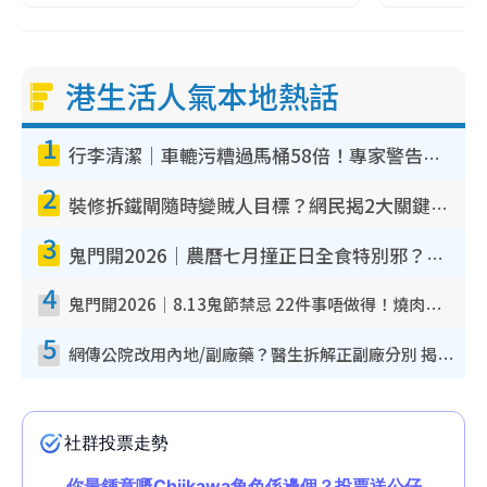
港生活人氣本地熱話
1
行李清潔｜車轆污糟過馬桶58倍！專家警告忌用酒精抹 教1招免污手除菌
2
裝修拆鐵閘隨時變賊人目標？網民揭2大關鍵用途：裝新式等於白裝？附新舊鐵閘分別
3
鬼門開2026｜農曆七月撞正日全食特別邪？專家警告切忌做一事！揭4大禁忌+2招保平安
4
鬼門開2026｜8.13鬼節禁忌 22件事唔做得！燒肉、刺身要少食？半夜勿吹口哨/打呢個電話
5
網傳公院改用內地/副廠藥？醫生拆解正副廠分別 揭4類人換藥隨時出事