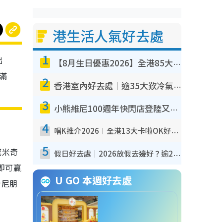
港生活人氣好去處
1
出
【8月生日優惠2026】全港85大食買玩著數攻略 自助餐/火鍋放題同行免費＋誠品/DONKI送現金券
滿
2
香港室內好去處｜逾35大歎冷氣室內好去處推介 室內活動免費避雨無懼落雨
3
小熊維尼100週年快閃店登陸又一城 重現百畝森林經典場景／獨家限定盲盒登場／專屬DIY香水
4
唱K推介2026︱全港13大卡啦OK好去處！最平$36起 日文K都有！(附地址+收費詳情)
5
嘅米奇
假日好去處｜2026放假去邊好？逾20放假好去處郊外/秘景 休閒半日或一日遊
即可贏
U GO 本週好去處
士尼朋