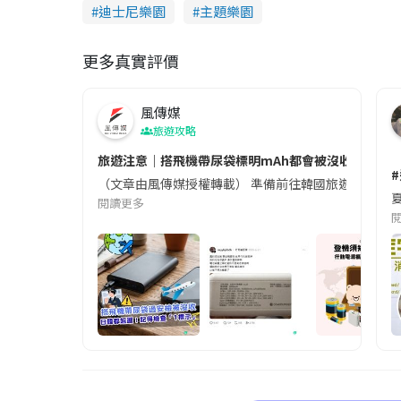
迪士尼樂園
主題樂園
更多真實評價
風傳媒
旅遊攻略
旅遊注意｜搭飛機帶尿袋標明mAh都會被沒收😱出發前
（文章由風傳媒授權轉載） 準備前往韓國旅遊的民眾，
夏
閱讀更多