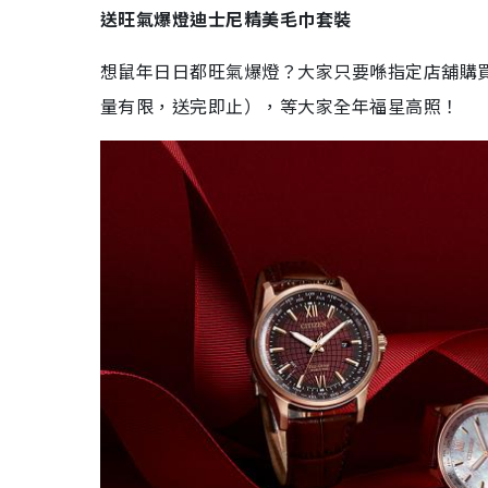
送旺氣爆燈迪士尼精美毛巾套裝
想鼠年日日都旺氣爆燈？大家只要喺指定店舖購
量有限，送完即止），等大家全年福星高照！