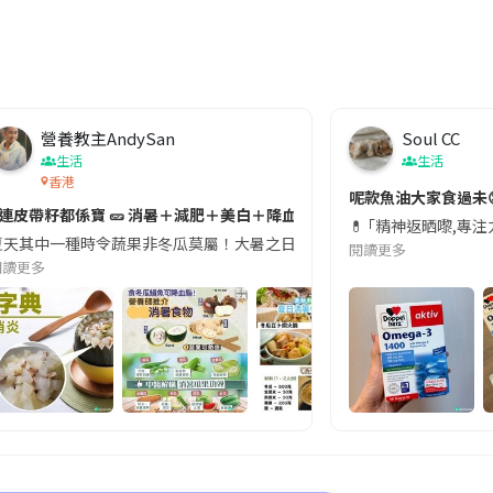
營養教主AndySan
Soul CC
生活
生活
香港
切記檢查「1標示」🚨
呢款魚油大家食過未
#連皮帶籽都係寶 🥒 消暑＋減肥＋美白＋降血脂
近期要特別留意隨身行李中的行動電源。一名旅客日前在機場安檢時，明明攜
💊 ｢精神返晒嚟,專
天其中一種時令蔬果非冬瓜莫屬！大暑之日，點都要飲碗冬瓜湯消暑解渴！除了解暑，冬瓜仲有
閱讀更多
閱讀更多