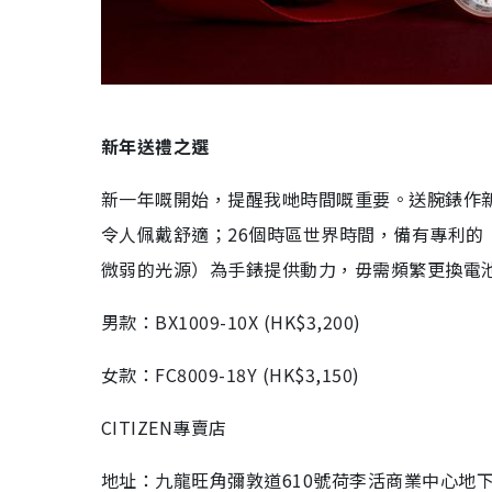
新年送禮之選
新一年嘅開始，提醒我哋時間嘅重要。送腕錶作新
令人佩戴舒適；26個時區世界時間，備有專利的「光
微弱的光源）為手錶提供動力，毋需頻繁更換電
男款：
BX1009-10X (HK$3,200)
女款：
FC8009-18Y (HK$3,150)
CITIZEN
專賣店
地址：九龍旺角彌敦道
610
號荷李活商業中心地