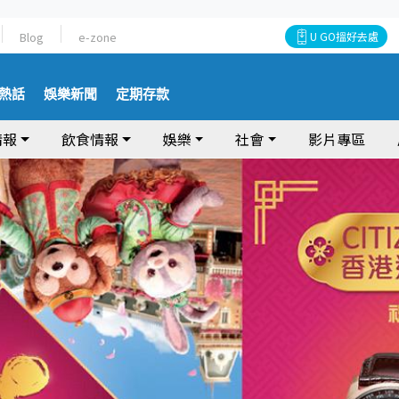
Blog
e-zone
U GO搵好去處
熱話
娛樂新聞
定期存款
情報
飲食情報
娛樂
社會
影片專區