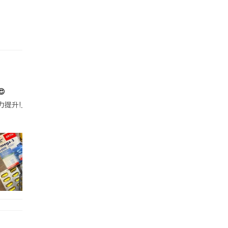

帶的行動電源機身已標示「10000mAh」，卻仍被要求當場丟棄，讓他
注力提升!｣ 長時間對住電腦､剪片寫稿,成日覺得眼睛乾澀､腦袋好似｢斷線｣｡試咗
好多鮮為人知嘅好處：減肥、消水腫、降血脂、美白養顏👇 冬瓜5大功效✨ 1️⃣ 利尿