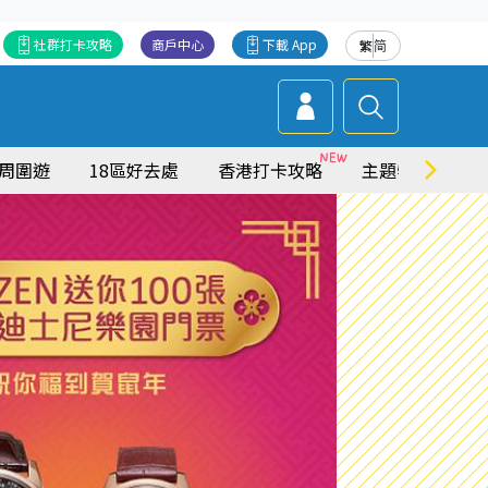
社群打卡攻略
商戶中心
下載 App
繁
简
周圍遊
18區好去處
香港打卡攻略
主題特集