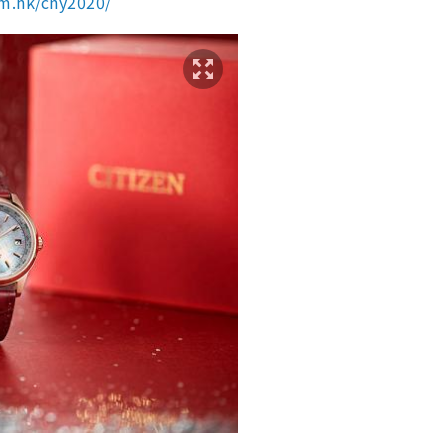
m.hk/cny2020
/