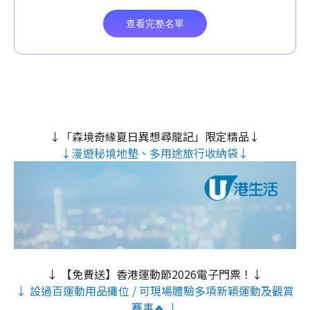
↓「森境奇緣夏日異想尋龍記」限定精品↓
↓漫遊秘境地墊、多用途旅行收納袋↓
↓ 【免費送】香港運動節2026電子門票！↓
↓ 設過百運動用品攤位 / 可現場體驗多項新穎運動及觀賞
賽事🔥 ↓