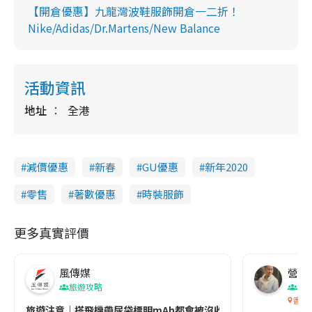
【開倉優惠】九龍灣波鞋服飾開倉一二折！
Nike/Adidas/Dr.Martens/New Balance
活動資訊
地址
全港
減價優惠
新春
GU優惠
新年2020
零售
著數優惠
時裝服飾
更多真實評價
風傳媒
營養教
旅遊攻略
生
香港
旅遊注意｜搭飛機帶尿袋標明mAh都會被沒收😱出發前切記檢查「1