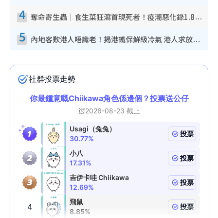
4
奪命寄生蟲｜食生菜狂瀉首現死者！疫潮惡化錄1.8萬宗病例 揭洗菜3大謬誤
5
內地客歎港人唔識老！揭港鐵保鮮級冷氣 港人求放過：咪投訴