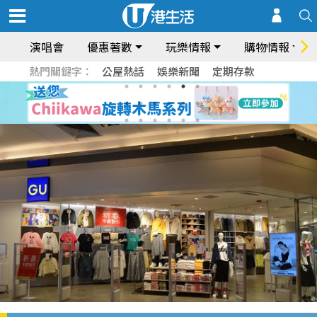
演唱會
優惠著數
玩樂情報
購物情報
熱門關鍵字：
公屋熱話
娛樂新聞
定期存款