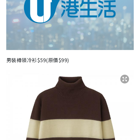
男裝樽領冷衫
$59(
原價
$99)