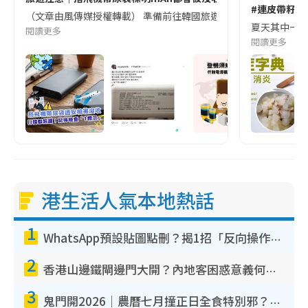
#連皮帶籽都
（文章由風傳媒授權轉載） 準備前往韓國旅遊的民眾，近期要特別留
夏天其中一種時
閱讀更多
閱讀更多
港生活人氣本地熱話
1
WhatsApp預設貼圖點刪？揭1招「反向操作」還原簡潔介面 附3步實測教學
2
香港山邊鐵閘邊門大開？內地客困惑意義何在！網民神回覆：呢種叫法理性防禦
3
鬼門開2026｜農曆七月撞正日全食特別邪？專家警告切忌做一事！揭4大禁忌+2招保平安