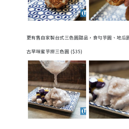
更有售自家製台式三色圓甜品，食勻芋圓、地瓜
古早味蜜芋撈三色圓 ($35)