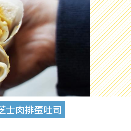
芝士肉排蛋吐司