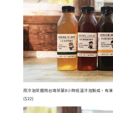
而冷泡茶選用台灣茶葉8小時低溫冷泡製成，有
凍
($22)