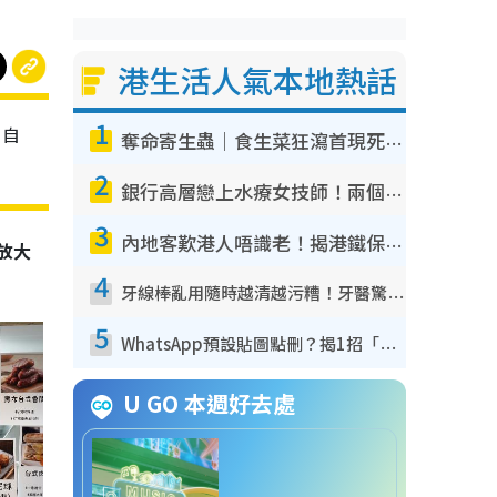
港生活人氣本地熱話
1
、自
奪命寄生蟲｜食生菜狂瀉首現死者！疫潮惡化錄1.8萬宗病例 揭洗菜3大謬誤
2
銀行高層戀上水療女技師！兩個月借128萬驚覺「沉船」沉落火海 揭背後疑似邪教操控賣淫
3
內地客歎港人唔識老！揭港鐵保鮮級冷氣 港人求放過：咪投訴
放大
4
牙線棒亂用隨時越清越污糟！牙醫驚揭盲目過戶細菌恐致蛀牙：呢種先係日常真保養
5
WhatsApp預設貼圖點刪？揭1招「反向操作」還原簡潔介面 附3步實測教學
U GO 本週好去處