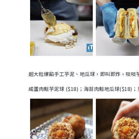
超大粒爆餡手工芋泥、地瓜球，即叫即炸，啖啖
咸蛋肉鬆芋泥球 ($18)；海苔肉鬆地瓜球($18)；另