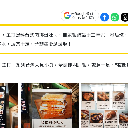
在Google追蹤
《UHK 港生活》
」，主打足料台式肉排蛋吐司、自家製爆餡手工芋泥、地瓜球
糖水，誠意十足，煙韌控要試試啦！
，主打一系列台灣人氣小食，全部即叫即製，誠意十足。
*按圖