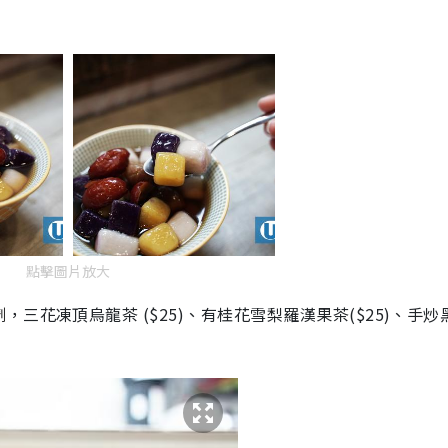
點擊圖片放大
劑
，三花凍頂烏龍茶 ($25)、有桂花雪梨羅漢果茶($25)、手