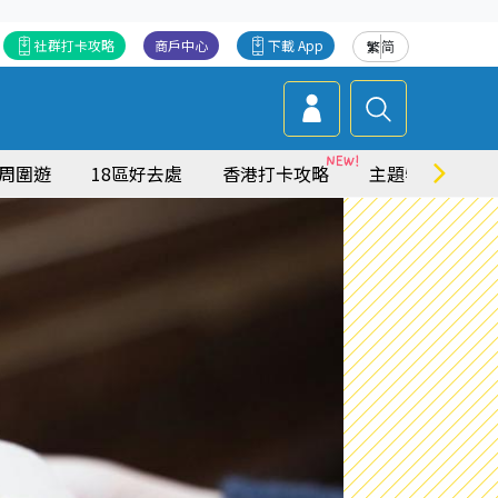
社群打卡攻略
商戶中心
下載 App
繁
简
周圍遊
18區好去處
香港打卡攻略
主題特集