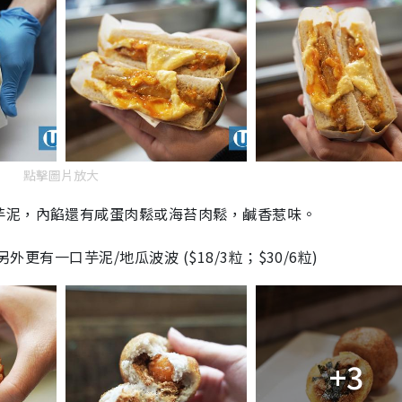
點擊圖片放大
芋泥，內餡還有咸蛋肉鬆或海苔肉鬆，鹹香惹味。
外更有一口芋泥/地瓜波波 ($18/3粒；$30/6粒)
+3