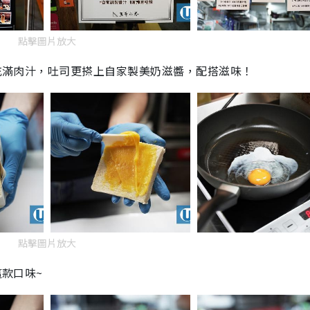
點擊圖片放大
，充滿肉汁，吐司更搽上自家製美奶滋醬，配搭滋味！
點擊圖片放大
這款口味~