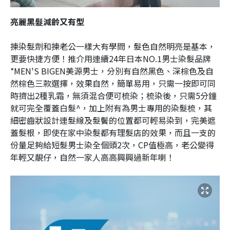
亮麗黑髮減齡又有型
揀染髮劑和揀老公一樣大有學問，髮色自然明亮是基本，
更要快捷方便！推介用連續24年日本NO.1男士染髮品牌
*MEN'S BIGEN美源男士，分別有自然黑色、深棕色及自
然棕色三款選擇，效果自然，簡單易用，只需一按即可同
時擠出2種乳霜，無須混合便可梳染；梳染後，只需5分鐘
就可完全覆蓋白髮^，加上附有為男士專用的染髮梳，其
細密齒狀設計連髮線及髮鬢的位置都可輕易染到，完美遮
蓋髮根，即使在家中染髮都有理髮店的效果，而且一支的
份量足夠給短髮男士染全個頭2次，CP值極高，老公變得
年輕又靚仔，自然一家人高高興興過新年喇！