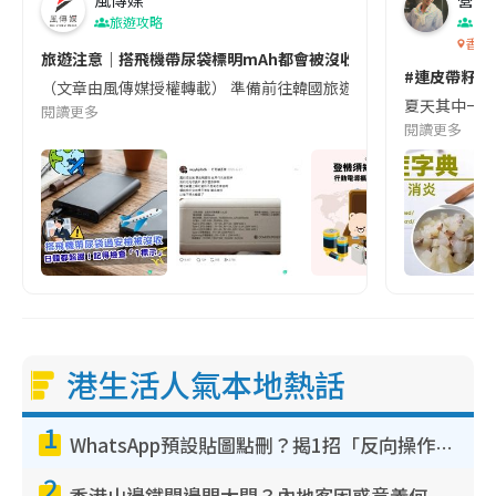
旅遊攻略
生
香港
旅遊注意｜搭飛機帶尿袋標明mAh都會被沒收😱出發前切記檢查「1
#連皮帶籽都
（文章由風傳媒授權轉載） 準備前往韓國旅遊的民眾，近期要特別留
夏天其中一種時
閱讀更多
閱讀更多
港生活人氣本地熱話
1
WhatsApp預設貼圖點刪？揭1招「反向操作」還原簡潔介面 附3步實測教學
2