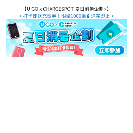
【U GO x CHARGESPOT 夏日消暑企劃⚡】
> 打卡即送充電券！限量1000張🔋送完即止 <