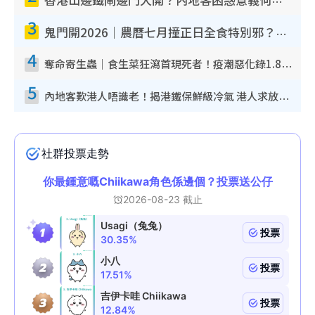
香港山邊鐵閘邊門大開？內地客困惑意義何在！網民神回覆：呢種叫法理性防禦
3
鬼門開2026｜農曆七月撞正日全食特別邪？專家警告切忌做一事！揭4大禁忌+2招保平安
4
奪命寄生蟲｜食生菜狂瀉首現死者！疫潮惡化錄1.8萬宗病例 揭洗菜3大謬誤
5
內地客歎港人唔識老！揭港鐵保鮮級冷氣 港人求放過：咪投訴