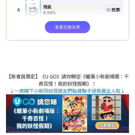
【新會員限定】《U GO》請你睇👹《蠟筆小新劇場版：千
奇百怪！我的妖怪假期》！
↓一齊睇下小新同妖怪朋友們點樣聯手拯救屋企人啦↓