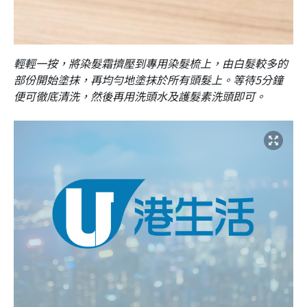
輕輕一按，將染髮霜擠壓到專用染髮梳上，由白髮較多的
部份開始塗抹，再均勻地塗抹於所有頭髮上。等待5分鐘
便可徹底清洗，然後再用洗頭水及護髮素洗頭即可。