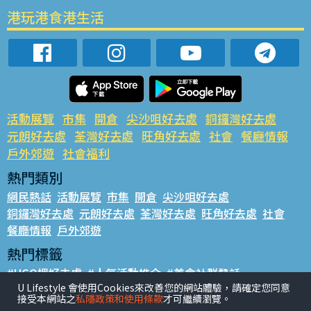
港玩港食港生活
活動展覽
市集
開倉
尖沙咀好去處
銅鑼灣好去處
元朗好去處
荃灣好去處
旺角好去處
社會
餐廳情報
戶外郊遊
社會福利
熱門類別
網民熱話
活動展覽
市集
開倉
尖沙咀好去處
銅鑼灣好去處
元朗好去處
荃灣好去處
旺角好去處
社會
餐廳情報
戶外郊遊
熱門標籤
#UGO搵好去處
#人氣活動推介
#美食社群熱話
U Lifestyle 會使用Cookies來改善您的網站體驗，請確定您同意
#親子玩樂好去處
#ULifestyle應用程式
#限時搶
接受本網站之
私隱政策和使用條款
才可繼續瀏覽。
#UJetso禮物放送
#ULifestyle商戶中心
#著數
#網絡熱話