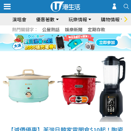
演唱會
優惠著數
玩樂情報
購物情報
熱門關鍵字：
公屋熱話
娛樂新聞
定期存款
【減價優惠】荃灣日韓家電開倉$10起！陶瓷