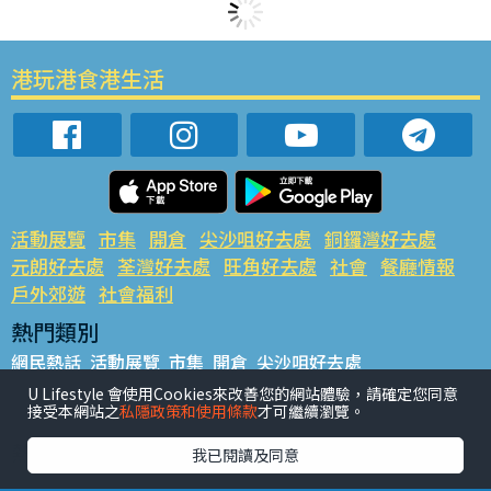
港玩港食港生活
活動展覽
市集
開倉
尖沙咀好去處
銅鑼灣好去處
元朗好去處
荃灣好去處
旺角好去處
社會
餐廳情報
戶外郊遊
社會福利
熱門類別
網民熱話
活動展覽
市集
開倉
尖沙咀好去處
銅鑼灣好去處
元朗好去處
荃灣好去處
旺角好去處
社會
U Lifestyle 會使用Cookies來改善您的網站體驗，請確定您同意
接受本網站之
私隱政策和使用條款
才可繼續瀏覽。
餐廳情報
戶外郊遊
熱門標籤
我已閱讀及同意
#UGO搵好去處
#人氣活動推介
#美食社群熱話