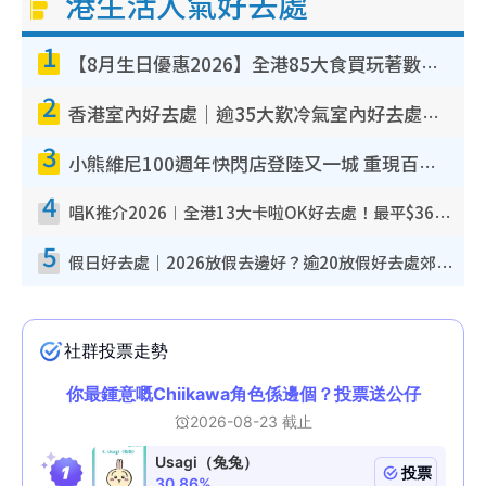
港生活人氣好去處
1
【8月生日優惠2026】全港85大食買玩著數攻略 自助餐/火鍋放題同行免費＋誠品/DONKI送現金券
2
香港室內好去處｜逾35大歎冷氣室內好去處推介 室內活動免費避雨無懼落雨
3
小熊維尼100週年快閃店登陸又一城 重現百畝森林經典場景／獨家限定盲盒登場／專屬DIY香水
4
唱K推介2026︱全港13大卡啦OK好去處！最平$36起 日文K都有！(附地址+收費詳情)
5
假日好去處｜2026放假去邊好？逾20放假好去處郊外/秘景 休閒半日或一日遊