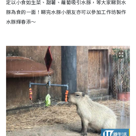
定以小食如生菜、甜薯、蘿蔔吸引水豚，等大家睇到水
豚為食的一面！睇完水豚小朋友亦可以參加工作坊製作
水豚輝春添～