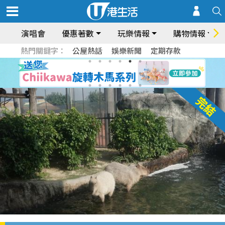
演唱會
優惠著數
玩樂情報
購物情報
熱門關鍵字：
公屋熱話
娛樂新聞
定期存款