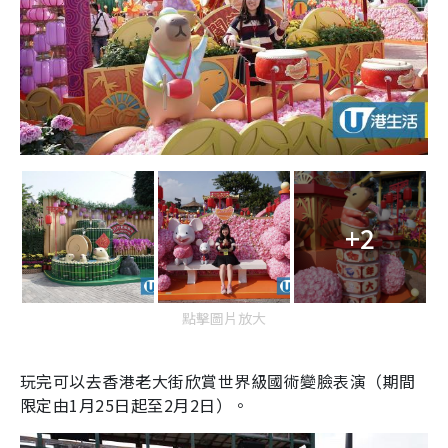
+2
點擊圖片放大
玩完可以去香港老大街欣賞世界級國術變臉表演（期間
限定由
1
月
25
日起至
2
月
2
日）。