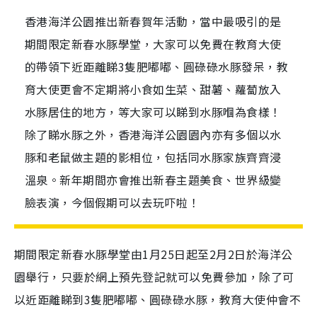
香港海洋公園推出新春賀年活動，當中最吸引的是
期間限定新春水豚學堂，大家可以免費在教育大使
的帶領下近距離睇3隻肥嘟嘟、圓碌碌水豚發呆，教
育大使更會不定期將小食如生菜、甜薯、蘿蔔放入
水豚居住的地方，等大家可以睇到水豚嗰為食樣！
除了睇水豚之外，香港海洋公園園內亦有多個以水
豚和老鼠做主題的影相位，包括同水豚家族齊齊浸
溫泉。新年期間亦會推出新春主題美食、世界級變
臉表演，今個假期可以去玩吓啦！
期間限定新春水豚學堂由
1
月
25
日起至
2
月
2
日於海洋公
園舉行，只要於網上預先登記就可以免費參加，除了可
以近距離睇到
3
隻肥嘟嘟、圓碌碌水豚，教育大使仲會不