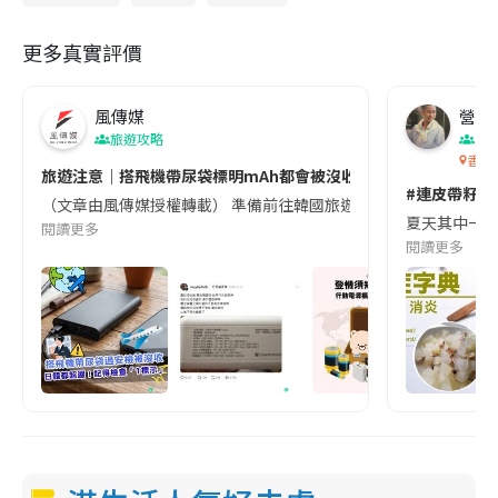
更多真實評價
風傳媒
營養教
旅遊攻略
生
香港
旅遊注意｜搭飛機帶尿袋標明mAh都會被沒收😱出發前切記檢查「1
#連皮帶籽都
（文章由風傳媒授權轉載） 準備前往韓國旅遊的民眾，近期要特別留
夏天其中一種時
閱讀更多
閱讀更多