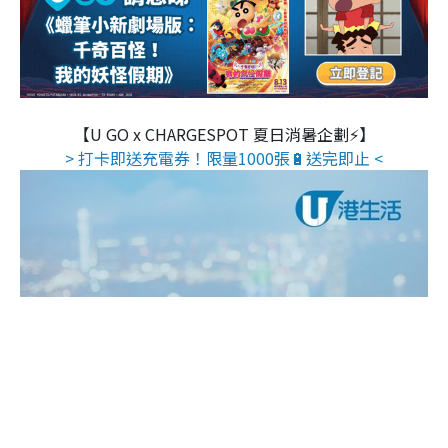
【U GO x CHARGESPOT 夏日消暑企劃⚡】
> 打卡即送充電券！限量1000張🔋送完即止 <