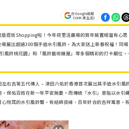
在Google追蹤
《UHK 港生活》
逛街Shopping啦！今年荷里活廣場的賀年裝置相當有心思
場展出超過300個手造水引風鈴，為大家送上新春祝福！同場
水引風鈴桃花園」和「風鈴藝術鏡屋」等多個精彩的打卡靚位，
左右吉第五代傳人 – 津田六佑於香港首次展出其手造水引風
用，保佑百姓在新一年平安無憂。而傳統「水引」意指以水引
賞心悅耳的水引風鈴聲，有結締良緣、百年好合的吉祥寓意，