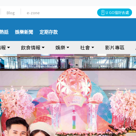
Blog
e-zone
U GO搵好去處
熱話
娛樂新聞
定期存款
情報
飲食情報
娛樂
社會
影片專區