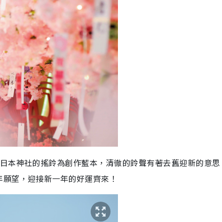
以日本神社的搖鈴為創作藍本，清徹的鈴聲有著去舊迎新的意思
年願望，迎接新一年的好運齊來！