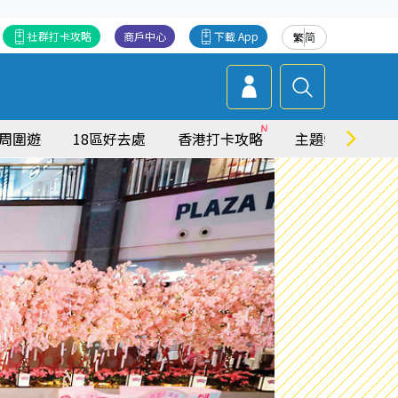
社群打卡攻略
商戶中心
下載 App
繁
简
周圍遊
18區好去處
香港打卡攻略
主題特集