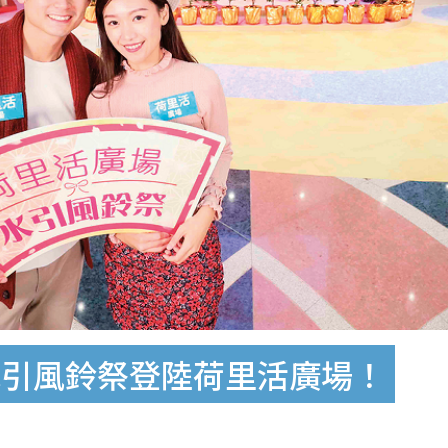
水引風鈴祭登陸荷里活廣場！