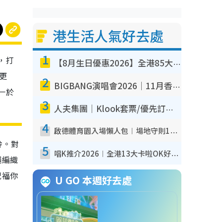
港生活人氣好去處
1
，打
【8月生日優惠2026】全港85大食買玩著數攻略 自助餐/火鍋放題同行免費＋誠品/DONKI送現金券
更
2
BIGBANG演唱會2026｜11月香港啟德開3場！實名制VIP申請、優先購票攻略
一於
3
人夫集團｜Klook套票/優先訂票/公開發售搶飛攻略！附票價.購票連結.場地座位表
4
啟德體育園入場懶人包︱場地守則12違禁品不可進場准帶細水樽但全場禁樽蓋！應援牌有限制！
鈴。對
5
唱K推介2026︱全港13大卡啦OK好去處！最平$36起 日文K都有！(附地址+收費詳情)
繩編織
祝福你
U GO 本週好去處