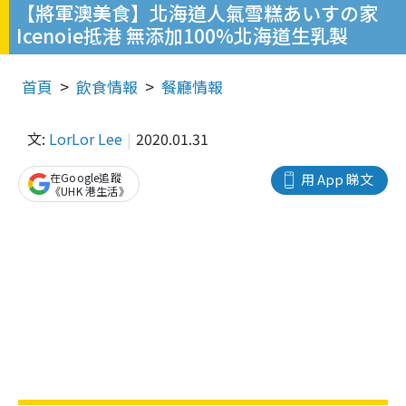
【將軍澳美食】北海道人氣雪糕あいすの家
Icenoie抵港 無添加100%北海道生乳製
首頁
飲食情報
餐廳情報
文:
LorLor Lee
2020.01.31
在Google追蹤
用 App 睇文
《UHK 港生活》