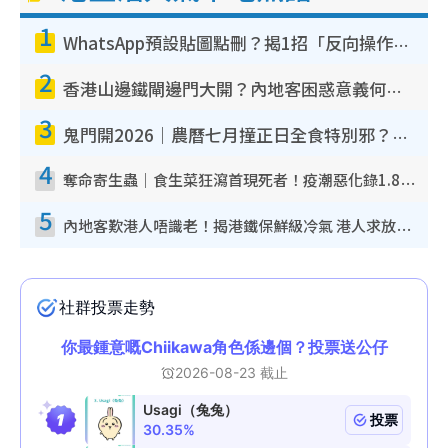
1
WhatsApp預設貼圖點刪？揭1招「反向操作」還原簡潔介面 附3步實測教學
2
香港山邊鐵閘邊門大開？內地客困惑意義何在！網民神回覆：呢種叫法理性防禦
3
鬼門開2026｜農曆七月撞正日全食特別邪？專家警告切忌做一事！揭4大禁忌+2招保平安
4
奪命寄生蟲｜食生菜狂瀉首現死者！疫潮惡化錄1.8萬宗病例 揭洗菜3大謬誤
5
內地客歎港人唔識老！揭港鐵保鮮級冷氣 港人求放過：咪投訴