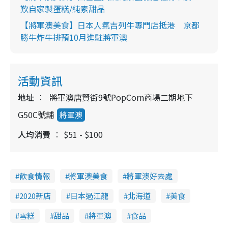
歎自家製蛋糕/純素甜品
【將軍澳美食】日本人氣吉列牛專門店抵港 京都
勝牛炸牛排預10月進駐將軍澳
活動資訊
地址
將軍澳唐賢街9號PopCorn商場二期地下
G50C號舖
將軍澳
人均消費
$51 - $100
飲食情報
將軍澳美食
將軍澳好去處
2020新店
日本過江龍
北海道
美食
雪糕
甜品
將軍澳
食品