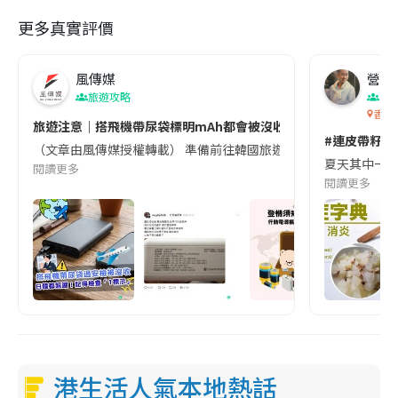
更多真實評價
風傳媒
營養教
旅遊攻略
生
香港
旅遊注意｜搭飛機帶尿袋標明mAh都會被沒收😱出發前切記檢查「1
#連皮帶籽都
（文章由風傳媒授權轉載） 準備前往韓國旅遊的民眾，近期要特別留
夏天其中一種時
閱讀更多
閱讀更多
港生活人氣本地熱話