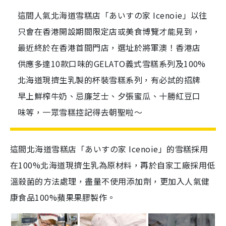
這間人氣北海道雪糕店「あいすの家 Icenoie」以往
只會在香港開設期間限定店或美食博覽才能見到，
最近終於在香港首間門店，選址於將軍澳！香港店
供應多達10款口味的GELATO義式雪糕系列及100%
北海道現擠生乳製的杯裝雪糕系列，有必試的招牌
早上鮮榨牛奶、忌廉芝士、夕張蜜瓜、十勝紅豆口
味等，一眾雪糕控記得去朝聖啦～
這間北海道雪糕店「あいすの家 Icenoie」的雪糕採用
在100%北海道現擠生乳為原材料，再於自家工廠採用低
溫殺菌的方法處理，盡量不使用添加劑，更加入人氣健
康食品100%蘋果果膠製作。