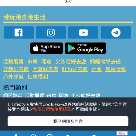
港玩港食港生活
活動展覽
市集
開倉
尖沙咀好去處
銅鑼灣好去處
元朗好去處
荃灣好去處
旺角好去處
社會
餐廳情報
戶外郊遊
社會福利
熱門類別
網民熱話
活動展覽
市集
開倉
尖沙咀好去處
銅鑼灣好去處
元朗好去處
荃灣好去處
旺角好去處
社會
U Lifestyle 會使用Cookies來改善您的網站體驗，請確定您同意
接受本網站之
私隱政策和使用條款
才可繼續瀏覽。
餐廳情報
戶外郊遊
熱門標籤
我已閱讀及同意
#UGO搵好去處
#人氣活動推介
#美食社群熱話
#親子玩樂好去處
#ULifestyle應用程式
#限時搶