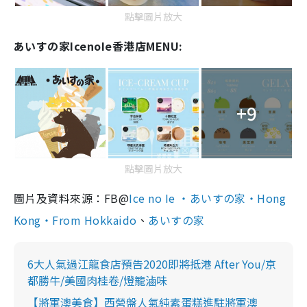
點擊圖片放大
あいすの家IcenoIe香港店MENU:
+9
點擊圖片放大
圖片及資料來源：FB@
Ice no Ie ・あいすの家・Hong
Kong・From Hokkaido
、
あいすの家
6大人氣過江龍食店預告2020即將抵港 After You/京
都勝牛/美國肉桂卷/燈籠滷味
【將軍澳美食】西營盤人氣純素蛋糕進駐將軍澳