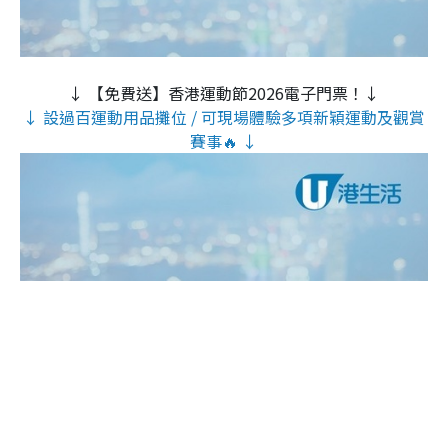
↓ 【免費送】香港運動節2026電子門票！↓
↓ 設過百運動用品攤位 / 可現場體驗多項新穎運動及觀賞
賽事🔥 ↓