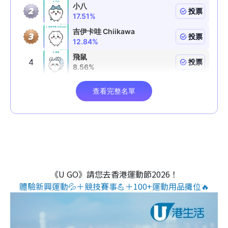
《U GO》請您去香港運動節2026！
體驗新興運動💦＋競技賽事💪＋100+運動用品攤位🔥