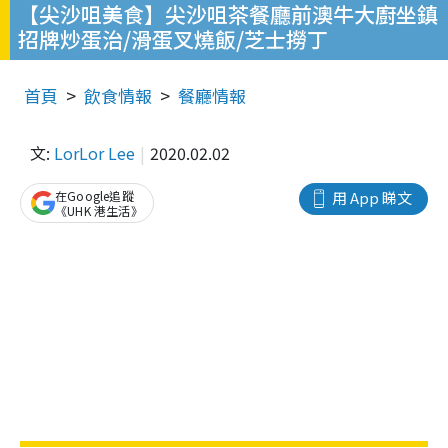
【尖沙咀美食】尖沙咀茶餐廳前澳牛大廚坐鎮
招牌炒蛋治/滑蛋叉燒飯/芝士撈丁
首頁
飲食情報
餐廳情報
文:
LorLor Lee
2020.02.02
在Google追蹤
用 App 睇文
《UHK 港生活》