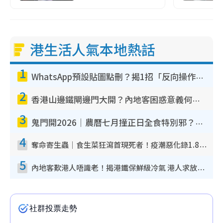
港生活人氣本地熱話
1
WhatsApp預設貼圖點刪？揭1招「反向操作」還原簡潔介面 附3步實測教學
2
香港山邊鐵閘邊門大開？內地客困惑意義何在！網民神回覆：呢種叫法理性防禦
3
鬼門開2026｜農曆七月撞正日全食特別邪？專家警告切忌做一事！揭4大禁忌+2招保平安
4
奪命寄生蟲｜食生菜狂瀉首現死者！疫潮惡化錄1.8萬宗病例 揭洗菜3大謬誤
5
內地客歎港人唔識老！揭港鐵保鮮級冷氣 港人求放過：咪投訴