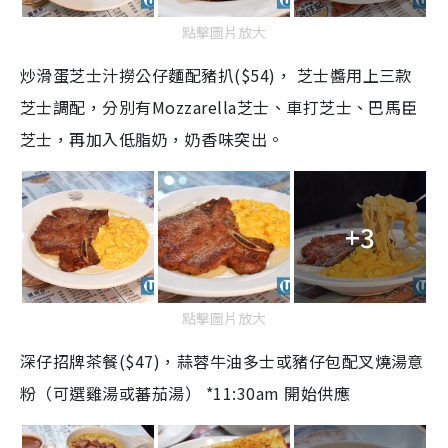
點擊圖片放大
炒滑蛋芝士汁撈公仔麵配豬扒($54)， 芝士醬用上三款
芝士調配，分別有Mozzarella芝士、車打芝士、巴馬臣
芝士，再加入低脂奶，奶香味突出。
+3
點擊圖片放大
深仔招牌茶餐($47)，蒜蓉牛油多士或豬仔包配叉燒湯意
粉（可選雞湯或蕃茄湯） *11:30am 開始供應