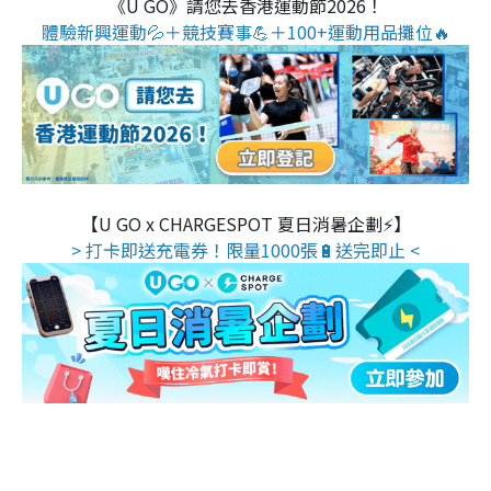
《U GO》請您去香港運動節2026！
體驗新興運動💦＋競技賽事💪＋100+運動用品攤位🔥
【U GO x CHARGESPOT 夏日消暑企劃⚡】
> 打卡即送充電券！限量1000張🔋送完即止 <