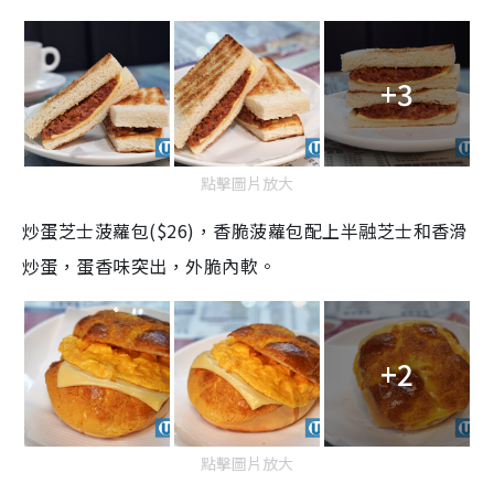
+3
點擊圖片放大
炒蛋芝士菠蘿包($26)，香脆菠蘿包配上半融芝士和香滑
炒蛋，蛋香味突出，外脆內軟。
+2
點擊圖片放大