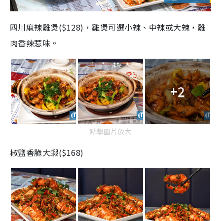
四川麻辣雞煲($128)，雞煲可選小辣、中辣或大辣，雞
肉香辣惹味。
+2
點擊圖片放大
椒鹽香脆大蝦($168)