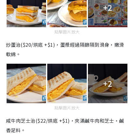
+2
點擊圖片放大
炒蛋治($20/烘底 +$1)，蛋漿經過隔篩隔到滑身，嫩滑
軟綿。
+2
點擊圖片放大
咸牛肉芝士治($22/烘底 +$1)，夾滿鹹牛肉和芝士，鹹
香足料。