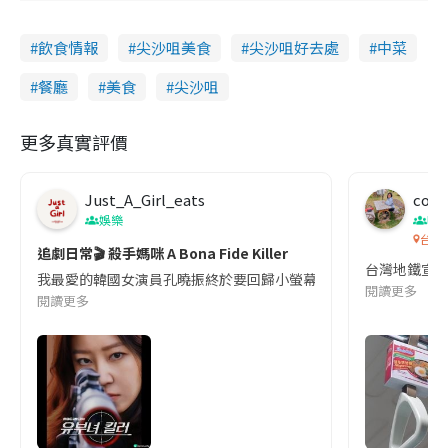
飲食情報
尖沙咀美食
尖沙咀好去處
中菜
餐廳
美食
尖沙咀
更多真實評價
Just_A_Girl_eats
co c
娛樂
吹
台灣
追劇日常🎬 殺手媽咪 A Bona Fide Killer
台灣地鐵宣
我最愛的韓國女演員孔曉振終於要回歸小螢幕啦!這次的劇本改編自同名
閱讀更多
閱讀更多