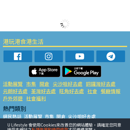
港玩港食港生活
活動展覽
市集
開倉
尖沙咀好去處
銅鑼灣好去處
元朗好去處
荃灣好去處
旺角好去處
社會
餐廳情報
戶外郊遊
社會福利
熱門類別
網民熱話
活動展覽
市集
開倉
尖沙咀好去處
銅鑼灣好去處
元朗好去處
荃灣好去處
旺角好去處
社會
U Lifestyle 會使用Cookies來改善您的網站體驗，請確定您同意
接受本網站之
私隱政策和使用條款
才可繼續瀏覽。