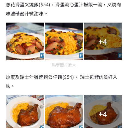
蔥花滑蛋叉燒飯($54)，滑蛋流心蛋汁撈飯一流，叉燒肉
味濃帶蜜汁微甜味。
+4
點擊圖片放大
炒蛋及瑞士汁雞髀撈公仔麵($54)， 瑞士雞髀肉質好入
味。
+4