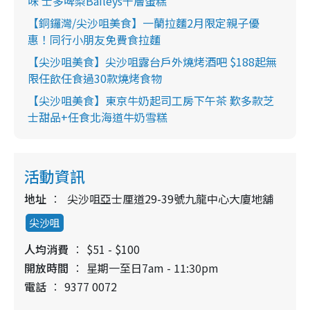
味 士多啤梨Baileys千層蛋糕
【銅鑼灣/尖沙咀美食】一蘭拉麵2月限定親子優
惠！同行小朋友免費食拉麵
【尖沙咀美食】尖沙咀露台戶外燒烤酒吧 $188起無
限任飲任食過30款燒烤食物
【尖沙咀美食】東京牛奶起司工房下午茶 歎多款芝
士甜品+任食北海道牛奶雪糕
活動資訊
地址
尖沙咀亞士厘道29-39號九龍中心大廈地舖
尖沙咀
人均消費
$51 - $100
開放時間
星期一至日7am - 11:30pm
電話
9377 0072