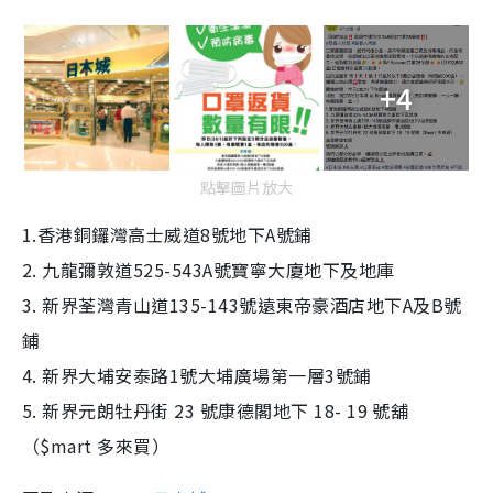
+4
點擊圖片放大
1.
香港銅鑼灣高士威道
8
號地下
A
號鋪
2.
九龍彌敦道
525-543A
號寶寧大廈地下及地庫
3.
新界荃灣青山道
135-143
號遠東帝豪酒店地下
A
及
B
號
鋪
4.
新界大埔安泰路
1
號大埔廣場第一層
3
號鋪
5.
新界元朗牡丹街
23
號康德閣地下
18- 19
號舖
（
$mart
多來買）