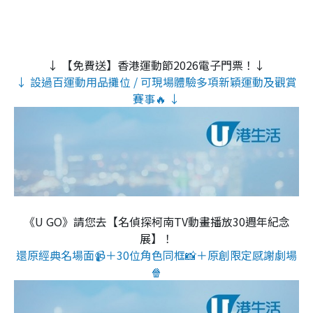
↓ 【免費送】香港運動節2026電子門票！↓
↓ 設過百運動用品攤位 / 可現場體驗多項新穎運動及觀賞
賽事🔥 ↓
《U GO》請您去【名偵探柯南TV動畫播放30週年紀念
展】！
還原經典名場面📹＋30位角色同框📸＋原創限定感謝劇場
🍿