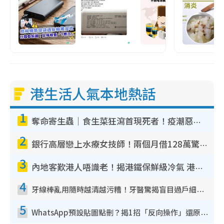
港生活人氣本地熱話
1
奪命寄生蟲｜食生菜狂瀉首現死者！疫潮惡化錄1.8萬宗病例 揭洗菜3大謬誤
2
銀行高層戀上水療女技師！兩個月借128萬驚覺「沉船」沉落火海 揭背後疑似邪教操控賣淫
3
內地客歎港人唔識老！揭港鐵保鮮級冷氣 港人求放過：咪投訴
4
牙線棒亂用隨時越清越污糟！牙醫驚揭盲目過戶細菌恐致蛀牙：呢種先係日常真保養
5
WhatsApp預設貼圖點刪？揭1招「反向操作」還原簡潔介面 附3步實測教學