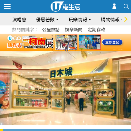
演唱會
優惠著數
玩樂情報
購物情報
熱門關鍵字：
公屋熱話
娛樂新聞
定期存款