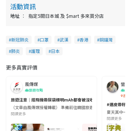
活動資訊
地址
指定5間日本城 及 $mart 多來買分店
新冠肺炎
口罩
武漢
香港
銅鑼灣
肺炎
護理
日本
更多真實評價
風傳媒
營養教
旅遊攻略
生
香港
旅遊注意｜搭飛機帶尿袋標明mAh都會被沒收😱出發前切記檢查「1
#連皮帶籽都
（文章由風傳媒授權轉載） 準備前往韓國旅遊的民眾，近期要特別留
夏天其中一種時
閱讀更多
閱讀更多