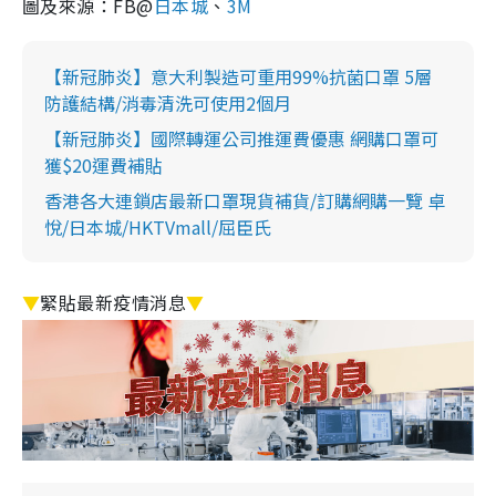
圖及來源：FB@
日本城
、
3M
【新冠肺炎】意大利製造可重用99%抗菌口罩 5層
防護結構/消毒清洗可使用2個月
【新冠肺炎】國際轉運公司推運費優惠 網購口罩可
獲$20運費補貼
香港各大連鎖店最新口罩現貨補貨/訂購網購一覽 卓
悅/日本城/HKTVmall/屈臣氏
▼
緊貼最新疫情消息
▼