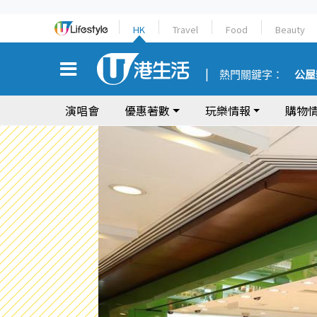
HK
Travel
Food
Beauty
熱門關鍵字：
公屋
演唱會
優惠著數
玩樂情報
購物