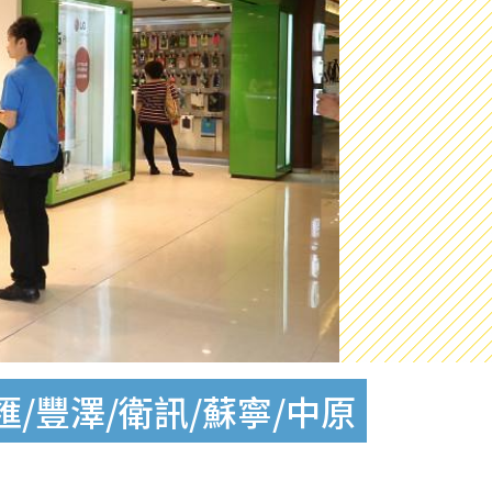
/豐澤/衛訊/蘇寧/中原