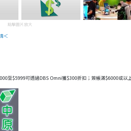
點擊圖片放大
情＜
00至$5999可透過DBS Omni獲$300折扣；簽帳滿$6000或