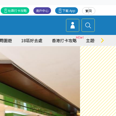
社群打卡攻略
商戶中心
下載 App
繁
简
周圍遊
18區好去處
香港打卡攻略
主題特集