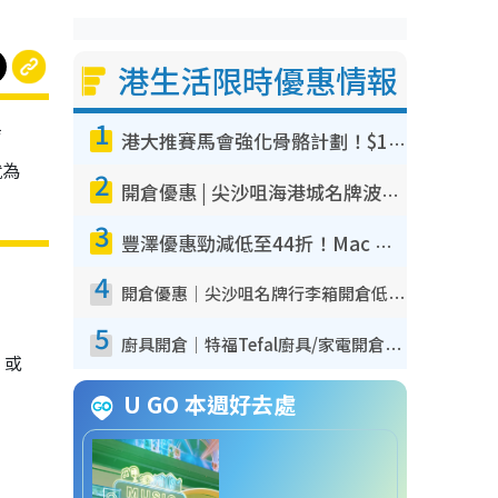
港生活限時優惠情報
1
店
港大推賽馬會強化骨骼計劃！$100骨質密度X光檢查 完成免費運動訓練送超市禮券！附參加資格
就為
2
開倉優惠 | 尖沙咀海港城名牌波鞋開倉低至1折！On鞋$899起／Joy&Peace鞋履$98起
3
豐澤優惠勁減低至44折！Mac mini/iPhone17Pro大減價！廚房家電$220起
4
開倉優惠｜尖沙咀名牌行李箱開倉低至4折！一連5日 American Tourister/ace./Hallmark $200起！
5
廚具開倉｜特福Tefal廚具/家電開倉低至3折！$220起買平底鍋/炒鑊/湯煲！電飯煲/吸塵機/燙斗$418起
、或
U GO 本週好去處