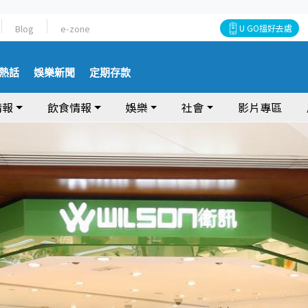
Blog
e-zone
U GO搵好去處
熱話
娛樂新聞
定期存款
情報
飲食情報
娛樂
社會
影片專區