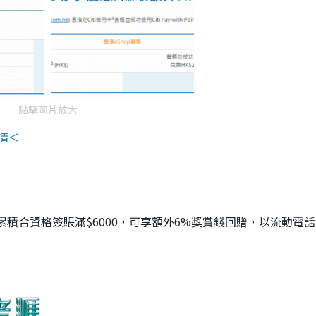
點擊圖片放大
情＜
用卡累積合資格簽賬滿$6000，可享額外6%獎賞錢回贈，以流動電