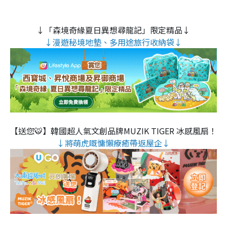
↓「森境奇緣夏日異想尋龍記」限定精品↓
↓漫遊秘境地墊、多用途旅行收納袋↓
【送您🐯】韓國超人氣文創品牌MUZIK TIGER 冰感風扇！
↓將萌虎嘅慵懶療癒帶返屋企↓