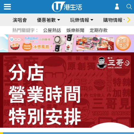
演唱會
優惠著數
玩樂情報
購物情報
熱門關鍵字：
公屋熱話
娛樂新聞
定期存款