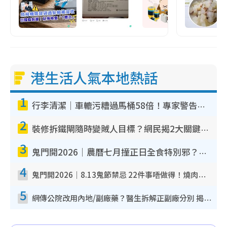
港生活人氣本地熱話
1
行李清潔｜車轆污糟過馬桶58倍！專家警告忌用酒精抹 教1招免污手除菌
2
裝修拆鐵閘隨時變賊人目標？網民揭2大關鍵用途：裝新式等於白裝？附新舊鐵閘分別
3
鬼門開2026｜農曆七月撞正日全食特別邪？專家警告切忌做一事！揭4大禁忌+2招保平安
4
鬼門開2026｜8.13鬼節禁忌 22件事唔做得！燒肉、刺身要少食？半夜勿吹口哨/打呢個電話
5
網傳公院改用內地/副廠藥？醫生拆解正副廠分別 揭4類人換藥隨時出事