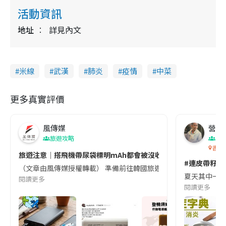
活動資訊
地址
詳見內文
米線
武漢
肺炎
疫情
中菜
更多真實評價
風傳媒
營養教
旅遊攻略
生
香港
旅遊注意｜搭飛機帶尿袋標明mAh都會被沒收😱出發前切記檢查「1
#連皮帶籽都
（文章由風傳媒授權轉載） 準備前往韓國旅遊的民眾，近期要特別留
夏天其中一種時
閱讀更多
閱讀更多