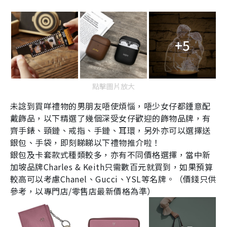
+5
點擊圖片放大
未諗到買咩禮物的男朋友唔使煩惱，唔少女仔都鍾意配
戴飾品，以下精選了幾個深受女仔歡迎的飾物品牌，有
齊手錶、頸鏈、戒指、手鏈、耳環，另外亦可以選擇送
銀包、手袋，即刻睇睇以下禮物推介啦！
銀包及卡套款式種類較多，亦有不同價格選擇，當中新
加坡品牌
Charles & Keith
只需數百元就買到，如果預算
較高可以考慮
Chanel
、
Gucci
、
YSL
等名牌。（價錢只供
參考，以專門店/零售店最新價格為準）