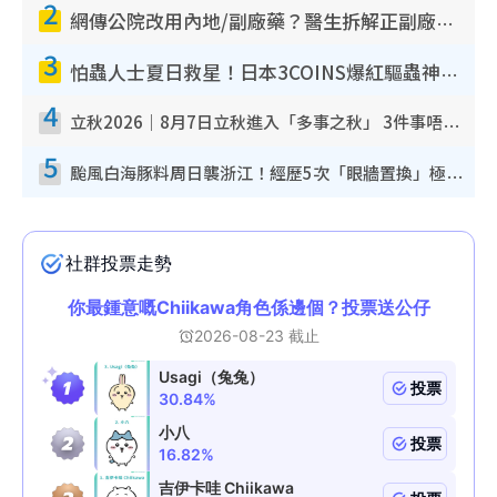
2
網傳公院改用內地/副廠藥？醫生拆解正副廠分別 揭4類人換藥隨時出事
3
怕蟲人士夏日救星！日本3COINS爆紅驅蟲神器$45起 1招「全程免觸碰」輕鬆搞定小強
4
立秋2026｜8月7日立秋進入「多事之秋」 3件事唔做得！專家教6招開運 清枱頭／銀包納氣接好運
5
颱風白海豚料周日襲浙江！經歷5次「眼牆置換」極罕見 成登陸內地最長途颱風