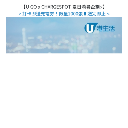
【U GO x CHARGESPOT 夏日消暑企劃⚡】
> 打卡即送充電券！限量1000張🔋送完即止 <