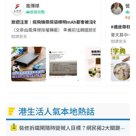
風傳媒
營養教
旅遊攻略
生
香港
旅遊注意｜搭飛機帶尿袋標明mAh都會被沒收😱出發前切記檢查「1
#連皮帶籽都
（文章由風傳媒授權轉載） 準備前往韓國旅遊的民眾，近期要特別留
夏天其中一種時
閱讀更多
閱讀更多
港生活人氣本地熱話
1
裝修拆鐵閘隨時變賊人目標？網民揭2大關鍵用途：裝新式等於白裝？附新舊鐵閘分別