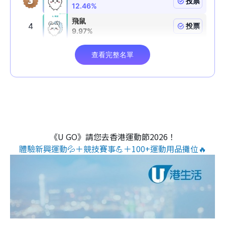
《U GO》請您去香港運動節2026！
體驗新興運動💦＋競技賽事💪＋100+運動用品攤位🔥