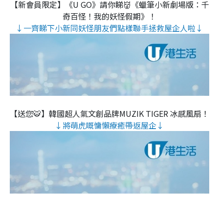
【新會員限定】《U GO》請你睇👹《蠟筆小新劇場版：千
奇百怪！我的妖怪假期》！
↓一齊睇下小新同妖怪朋友們點樣聯手拯救屋企人啦↓
【送您🐯】韓國超人氣文創品牌MUZIK TIGER 冰感風扇！
↓將萌虎嘅慵懶療癒帶返屋企↓