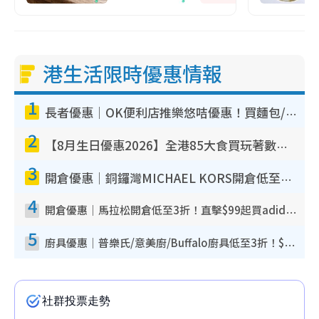
港生活限時優惠情報
1
長者優惠｜OK便利店推樂悠咭優惠！買麵包/牛奶/保健品拍卡即減
2
【8月生日優惠2026】全港85大食買玩著數攻略 自助餐/火鍋放題同行免費＋誠品/DONKI送現金券
3
開倉優惠｜銅鑼灣MICHAEL KORS開倉低至17折！直擊$500起買手袋/銀包/鞋款 必買經典Jet Set系列
4
開倉優惠｜馬拉松開倉低至3折！直擊$99起買adidas／New Balance／Puma鞋款 STANLEY保溫杯劈價至$119起
5
廚具優惠｜普樂氏/意美廚/Buffalo廚具低至3折！$89起買煎鍋／炒鑊／個人鍋 同場小家電激減至$99起