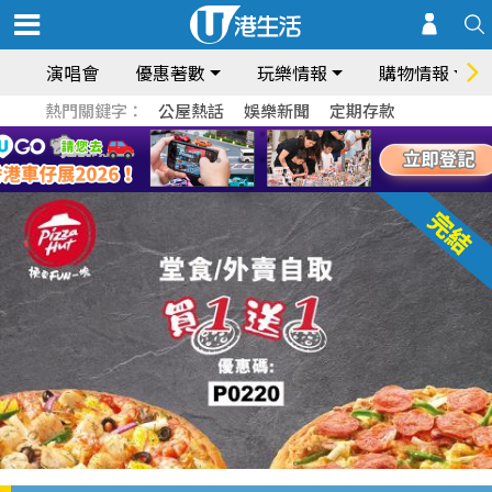
演唱會
優惠著數
玩樂情報
購物情報
熱門關鍵字：
公屋熱話
娛樂新聞
定期存款