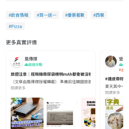
飲食情報
買一送一
優惠著數
西餐
Pizza
更多真實評價
風傳媒
營養教
旅遊攻略
生
香港
旅遊注意｜搭飛機帶尿袋標明mAh都會被沒收😱出發前切記檢查「1
#連皮帶籽都
（文章由風傳媒授權轉載） 準備前往韓國旅遊的民眾，近期要特別留
夏天其中一種時
閱讀更多
閱讀更多