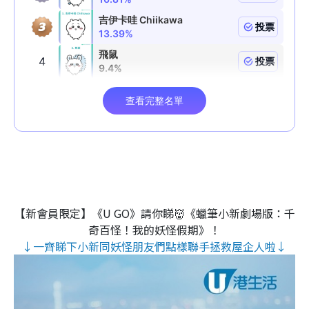
【新會員限定】《U GO》請你睇👹《蠟筆小新劇場版：千
奇百怪！我的妖怪假期》！
↓一齊睇下小新同妖怪朋友們點樣聯手拯救屋企人啦↓