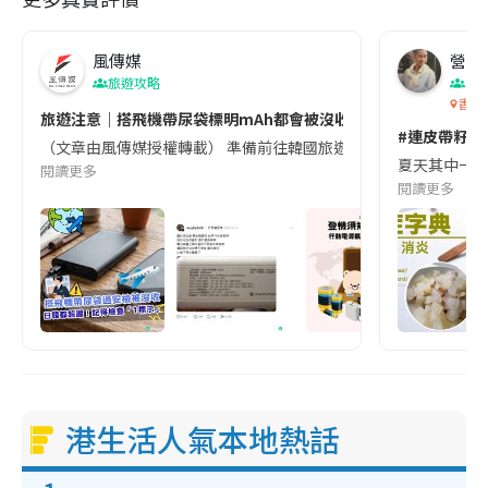
風傳媒
營養教
旅遊攻略
生
香港
旅遊注意｜搭飛機帶尿袋標明mAh都會被沒收😱出發前切記檢查「1
#連皮帶籽都
（文章由風傳媒授權轉載） 準備前往韓國旅遊的民眾，近期要特別留
夏天其中一種時
閱讀更多
閱讀更多
港生活人氣本地熱話