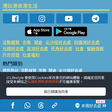
港玩港食港生活
活動展覽
市集
開倉
尖沙咀好去處
銅鑼灣好去處
元朗好去處
荃灣好去處
旺角好去處
社會
餐廳情報
戶外郊遊
社會福利
熱門類別
網民熱話
活動展覽
市集
開倉
尖沙咀好去處
銅鑼灣好去處
元朗好去處
荃灣好去處
旺角好去處
社會
U Lifestyle 會使用Cookies來改善您的網站體驗，請確定您同意
接受本網站之
私隱政策和使用條款
才可繼續瀏覽。
餐廳情報
戶外郊遊
熱門標籤
我已閱讀及同意
#UGO搵好去處
#人氣活動推介
#美食社群熱話
#親子玩樂好去處
#ULifestyle應用程式
#限時搶
本週好去處
#UJetso禮物放送
#ULifestyle商戶中心
#著數
#網絡熱話