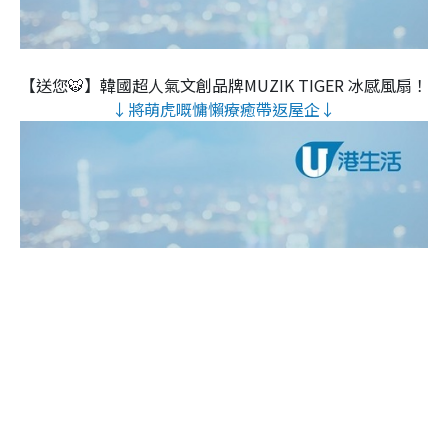
【送您🐯】韓國超人氣文創品牌MUZIK TIGER 冰感風扇！
↓將萌虎嘅慵懶療癒帶返屋企↓