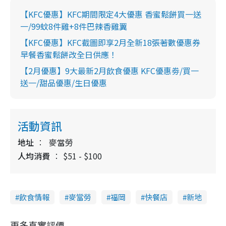
【KFC優惠】KFC期間限定4大優惠 香蜜鬆餅買一送
一/99蚊8件雞+8件巴辣香雞翼
【KFC優惠】KFC截圖即享2月全新18張著數優惠券
早餐香蜜鬆餅改全日供應！
【2月優惠】9大最新2月飲食優惠 KFC優惠劵/買一
送一/甜品優惠/生日優惠
活動資訊
地址
麥當勞
人均消費
$51 - $100
飲食情報
麥當勞
福岡
快餐店
新地
更多真實評價