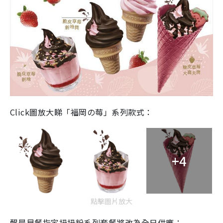
Click圖放大睇「福岡の莓」系列款式：
+4
點擊圖片放大
醒晨早餐指定扭扭粉系列套餐將改為全日供應：