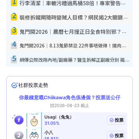
1
行李清潔｜車轆污糟過馬桶58倍！專家警告忌用酒精抹 教1招免污手除菌
2
裝修拆鐵閘隨時變賊人目標？網民揭2大關鍵用途：裝新式等於白裝？附新舊鐵閘分別
3
鬼門開2026｜農曆七月撞正日全食特別邪？專家警告切忌做一事！揭4大禁忌+2招保平安
4
鬼門開2026｜8.13鬼節禁忌 22件事唔做得！燒肉、刺身要少食？半夜勿吹口哨/打呢個電話
5
網傳公院改用內地/副廠藥？醫生拆解正副廠分別 揭4類人換藥隨時出事