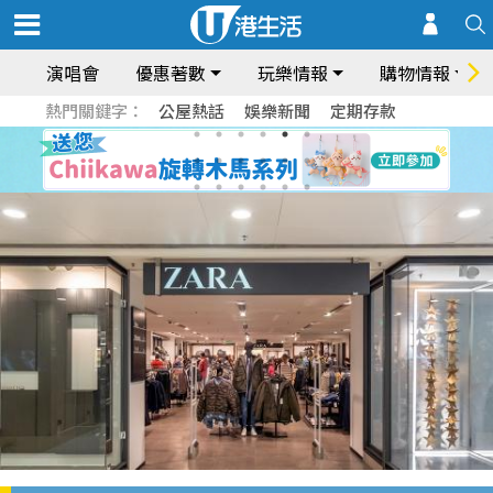
演唱會
優惠著數
玩樂情報
購物情報
熱門關鍵字：
公屋熱話
娛樂新聞
定期存款