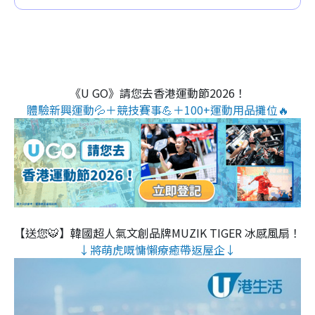
《U GO》請您去香港運動節2026！
體驗新興運動💦＋競技賽事💪＋100+運動用品攤位🔥
【送您🐯】韓國超人氣文創品牌MUZIK TIGER 冰感風扇！
↓將萌虎嘅慵懶療癒帶返屋企↓