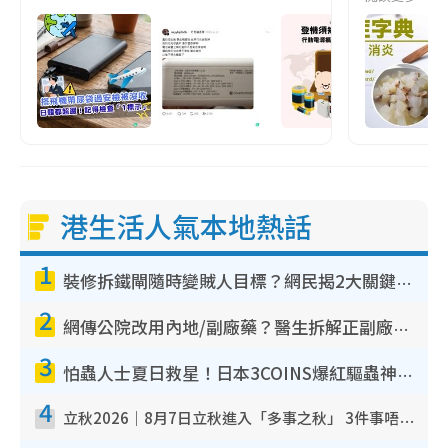
港生活人氣本地熱話
1
裝修拆鐵閘隨時變賊人目標？網民揭2大關鍵用途：裝新式等於白裝？附新舊鐵閘分別
2
網傳公院改用內地/副廠藥？醫生拆解正副廠分別 揭4類人換藥隨時出事
3
怕蟲人士夏日救星！日本3COINS爆紅驅蟲神器$45起 1招「全程免觸碰」輕鬆搞定小強
4
立秋2026｜8月7日立秋進入「多事之秋」 3件事唔做得！專家教6招開運 清枱頭／銀包納氣接好運