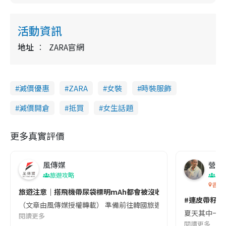
活動資訊
地址
ZARA官網
減價優惠
ZARA
女裝
時裝服飾
減價開倉
抵買
女生話題
更多真實評價
風傳媒
營養教
旅遊攻略
生
香港
旅遊注意｜搭飛機帶尿袋標明mAh都會被沒收😱出發前切記檢查「1
#連皮帶籽都
（文章由風傳媒授權轉載） 準備前往韓國旅遊的民眾，近期要特別留
夏天其中一種時
閱讀更多
閱讀更多