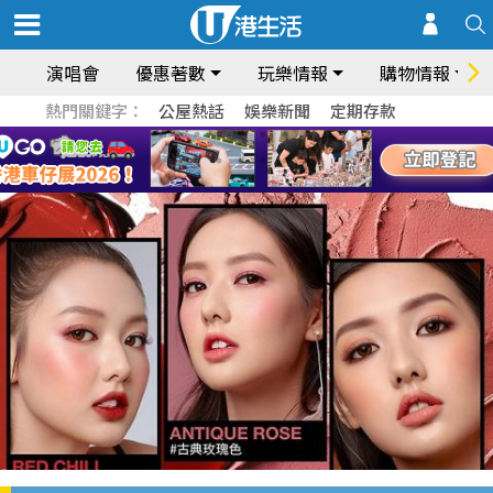
演唱會
優惠著數
玩樂情報
購物情報
熱門關鍵字：
公屋熱話
娛樂新聞
定期存款