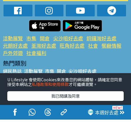
活動展覽
市集
開倉
尖沙咀好去處
銅鑼灣好去處
元朗好去處
荃灣好去處
旺角好去處
社會
餐廳情報
戶外郊遊
社會福利
熱門類別
網民熱話
活動展覽
市集
開倉
尖沙咀好去處
銅鑼灣好去處
元朗好去處
荃灣好去處
旺角好去處
社會
U Lifestyle 會使用Cookies來改善您的網站體驗，請確定您同意
接受本網站之
私隱政策和使用條款
才可繼續瀏覽。
餐廳情報
戶外郊遊
熱門標籤
我已閱讀及同意
#UGO搵好去處
#人氣活動推介
#美食社群熱話
#親子玩樂好去處
#ULifestyle應用程式
#限時搶
本週好去處
#UJetso禮物放送
#ULifestyle商戶中心
#著數
#網絡熱話
香港經濟日報版權所有©2026