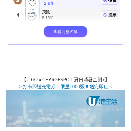
【U GO x CHARGESPOT 夏日消暑企劃⚡】
> 打卡即送充電券！限量1000張🔋送完即止 <