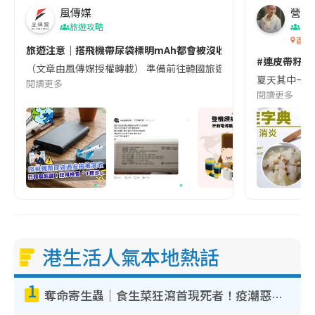
風傳媒
營養教
旅遊攻略
生
香港
旅遊注意｜搭飛機帶尿袋標明mAh都會被沒收😱出發前切記檢查「1
#連皮帶籽都
（文章由風傳媒授權轉載） 準備前往韓國旅遊的民眾，近期要特別留
夏天其中一種時
閱讀更多
閱讀更多
港生活人氣本地熱話
1
奪命寄生蟲｜食生菜狂瀉首現死者！疫潮惡化錄1.8萬宗病例 揭洗菜3大謬誤