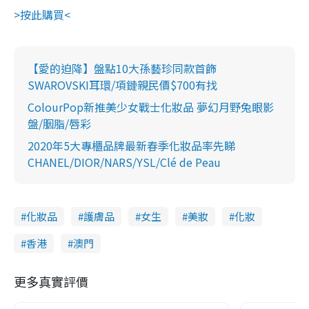
>按此購買<
【愛的迫降】盤點10大孫藝珍同款首飾
SWAROVSKI耳環/項鏈親民價$700有找
ColourPop新推美少女戰士化妝品 夢幻月野兔眼影
盤/胭脂/唇彩
2020年5大專櫃品牌最新春季化妝品率先睇
CHANEL/DIOR/NARS/YSL/Clé de Peau
化妝品
護膚品
女生
美妝
化妝
香港
澳門
更多真實評價