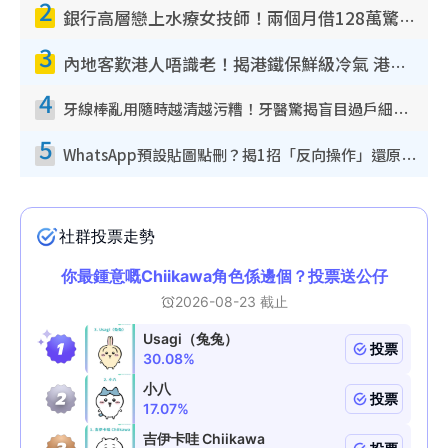
2
銀行高層戀上水療女技師！兩個月借128萬驚覺「沉船」沉落火海 揭背後疑似邪教操控賣淫
3
內地客歎港人唔識老！揭港鐵保鮮級冷氣 港人求放過：咪投訴
4
牙線棒亂用隨時越清越污糟！牙醫驚揭盲目過戶細菌恐致蛀牙：呢種先係日常真保養
5
WhatsApp預設貼圖點刪？揭1招「反向操作」還原簡潔介面 附3步實測教學