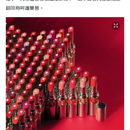
餘同時呵護雙唇。