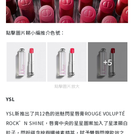
點擊圖片睇小編推介色號：
+5
點擊圖片放大
YSL
YSL新推出了共12色的迷魅閃星唇膏ROUGE VOLUPTÉ
ROCK’N SHINE，唇膏中央的星星圖案加入了星漾顯白
粒子，閃粉蘊含桉樹纖維素精萃，賦予雙唇閃爍妝效之