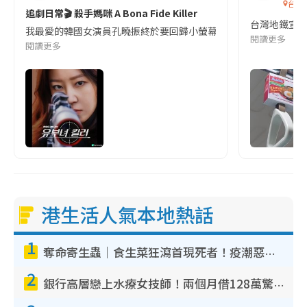
台灣
追劇日常🎬 殺手媽咪 A Bona Fide Killer
台灣地鐵宣
我最愛的韓國女演員孔曉振終於要回歸小螢幕啦!這次的劇本改編自同名
閱讀更多
閱讀更多
港生活人氣本地熱話
1
奪命寄生蟲｜食生菜狂瀉首現死者！疫潮惡化錄1.8萬宗病例 揭洗菜3大謬誤
2
銀行高層戀上水療女技師！兩個月借128萬驚覺「沉船」沉落火海 揭背後疑似邪教操控賣淫