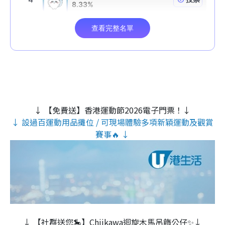
↓ 【免費送】香港運動節2026電子門票！↓
↓ 設過百運動用品攤位 / 可現場體驗多項新穎運動及觀賞
賽事🔥 ↓
↓ 【社群送您🎠】Chiikawa迴旋木⾺吊飾公仔✨↓