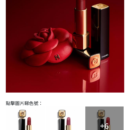
點擊圖片睇色號：
+6