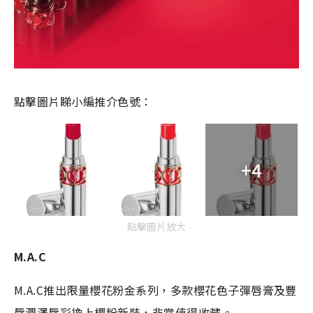
點擊圖片睇小編推介色號：
+4
點擊圖片放大
M.A.C
M.A.C推出限量櫻花粉金系列，多款櫻花色子彈唇膏及豐
唇潤澤唇彩換上櫻粉新裝，非常值得收藏。