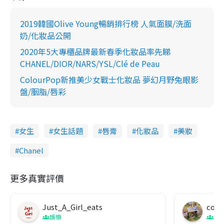
2019韓國Olive Young暢銷排行榜 人氣面膜/洗面
奶/化妝品公開
2020年5大專櫃品牌最新春季化妝品率先睇
CHANEL/DIOR/NARS/YSL/Clé de Peau
ColourPop新推美少女戰士化妝品 夢幻月野兔眼影
盤/胭脂/唇彩
女生
女生話題
唇膏
化妝品
美妝
Chanel
更多真實評價
Just_A_Girl_eats
co c
娛樂
吹