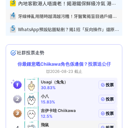
3
內地客歎港人唔識老！揭港鐵保鮮級冷氣 港人求放過：咪投訴
4
牙線棒亂用隨時越清越污糟！牙醫驚揭盲目過戶細菌恐致蛀牙：呢種先係日常真保養
5
WhatsApp預設貼圖點刪？揭1招「反向操作」還原簡潔介面 附3步實測教學