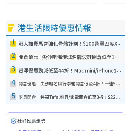
港生活限時優惠情報
1
港大推賽馬會強化骨骼計劃！$100骨質密度X光檢查 完成免費運動訓練送超市禮券！附參加資格
2
開倉優惠 | 尖沙咀海港城名牌波鞋開倉低至1折！On鞋$899起／Joy&Peace鞋履$98起
3
豐澤優惠勁減低至44折！Mac mini/iPhone17Pro大減價！廚房家電$220起
4
開倉優惠｜尖沙咀名牌行李箱開倉低至4折！一連5日 American Tourister/ace./Hallmark $200起！
5
廚具開倉｜特福Tefal廚具/家電開倉低至3折！$220起買平底鍋/炒鑊/湯煲！電飯煲/吸塵機/燙斗$418起