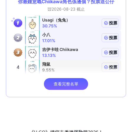
《U GO》請您去香港運動節2026！