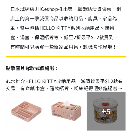
日本城網店JHCeshop推出第一擊盤點清貨優惠，網
店上的第一擊減價商品以收納用品、廚具、家品為
主，當中包括HELLO KITTY系列收納用品、儲物
盒、湯壺、保溫瓶等等，低至2折最平$12就買到，
有時間可以購買一些新家品用具，趁機會執屋啦！
點擊圖片睇款式價錢啦：
心水推介
HELLO KITTY
收納用品，減價後最平
$12
就有
交易，有齊紙巾盒、儲物瓶等，粉絲記得唔好錯過啦～
+5