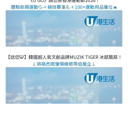
體驗新興運動💦＋競技賽事💪＋100+運動用品攤位🔥
【送您🐯】韓國超人氣文創品牌MUZIK TIGER 冰感風扇！
↓將萌虎嘅慵懶療癒帶返屋企↓