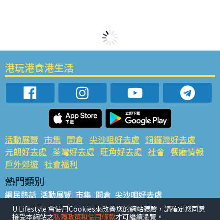
港玩港食港生活
活動展覽
市集
開倉
尖沙咀好去處
銅鑼灣好去處
元朗好去處
荃灣好去處
旺角好去處
社會
餐廳情報
戶外郊遊
社會福利
熱門類別
網民熱話
活動展覽
市集
開倉
尖沙咀好去處
銅鑼灣好去處
元朗好去處
荃灣好去處
旺角好去處
社會
U Lifestyle 會使用Cookies來改善您的網站體驗，請確定您同意
接受本網站之
私隱政策和使用條款
才可繼續瀏覽。
餐廳情報
戶外郊遊