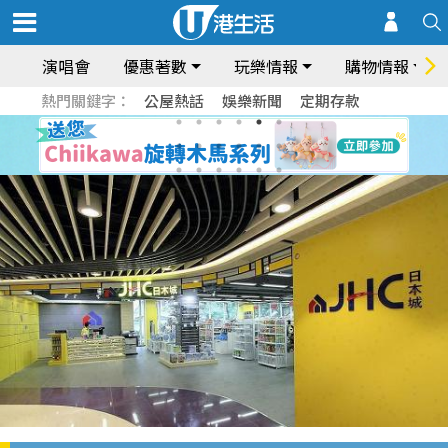
演唱會
優惠著數
玩樂情報
購物情報
熱門關鍵字：
公屋熱話
娛樂新聞
定期存款