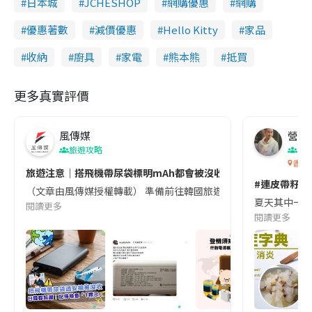
日本城
JCHESHOP
網購優惠
網購
優惠著數
減價優惠
Hello Kitty
家品
收納
廚具
家電
熊本熊
抵買
更多真實評價
風傳媒
營養教
旅遊攻略
生
香港
旅遊注意｜搭飛機帶尿袋標明mAh都會被沒收😱出發前切記檢查「1
#連皮帶籽都
（文章由風傳媒授權轉載） 準備前往韓國旅遊的民眾，近期要特別留
夏天其中一種時
閱讀更多
閱讀更多