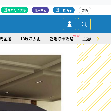
社群打卡攻略
商戶中心
下載 App
繁
简
周圍遊
18區好去處
香港打卡攻略
主題特集