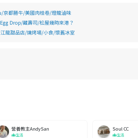
You/京都勝牛/美國肉桂卷/燈籠滷味
gg Drop/藏壽司/松屋幾時來港？
過江龍甜品店/燒烤場/小食/懷舊冰室
營養教主AndySan
Soul CC
生活
生活