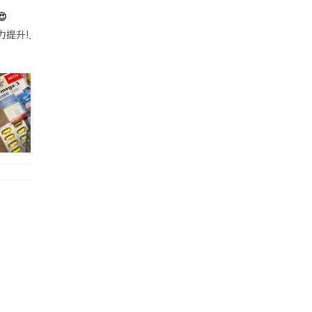

帶的行動電源機身已標示「10000mAh」，卻仍被要求當場丟棄，讓他
注力提升!｣ 長時間對住電腦､剪片寫稿,成日覺得眼睛乾澀､腦袋好似｢斷線｣｡試咗
好多鮮為人知嘅好處：減肥、消水腫、降血脂、美白養顏👇 冬瓜5大功效✨ 1️⃣ 利尿