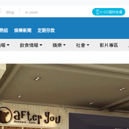
Blog
e-zone
U GO搵好去處
熱話
娛樂新聞
定期存款
情報
飲食情報
娛樂
社會
影片專區