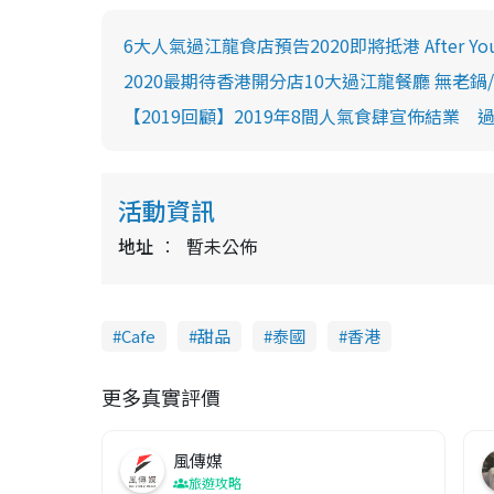
6大人氣過江龍食店預告2020即將抵港 After 
2020最期待香港開分店10大過江龍餐廳 無老鍋/E
【2019回顧】2019年8間人氣食肆宣佈結業 
活動資訊
地址
暫未公佈
Cafe
甜品
泰國
香港
更多真實評價
風傳媒
旅遊攻略