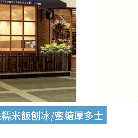
芒果糯米飯刨冰/蜜糖厚多士