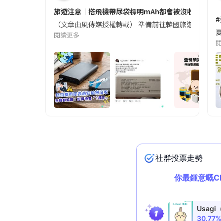
旅遊注意｜搭飛機帶尿袋標明mAh都會被沒收😱出發前
（文章由風傳媒授權轉載） 準備前往韓國旅遊的民眾，
夏
閱讀更多