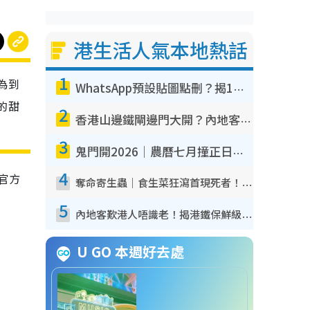
港生活人氣本地熱話
1
視為到
WhatsApp預設貼圖點刪？揭1招「反向操作」還原簡潔介面 附3步實測教學
的甜
2
香港山邊鐵閘邊門大開？內地客困惑意義何在！網民神回覆：呢種叫法理性防禦
3
鬼門開2026｜農曆七月撞正日全食特別邪？專家警告切忌做一事！揭4大禁忌+2招保平安
4
！官方
奪命寄生蟲｜食生菜狂瀉首現死者！疫潮惡化錄1.8萬宗病例 揭洗菜3大謬誤
5
內地客歎港人唔識老！揭港鐵保鮮級冷氣 港人求放過：咪投訴
U GO 本週好去處