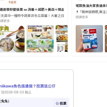
香港
切記檢查「1標示」🚨
呢款魚油大家食過未
#連皮帶籽都係寶 🥒 消暑＋減肥＋美白＋降血脂
近期要特別留意隨身行李中的行動電源。一名旅客日前在機場安檢時，明明攜
💊 ｢精神返晒嚟,專
天其中一種時令蔬果非冬瓜莫屬！大暑之日，點都要飲碗冬瓜湯消暑解渴！除了解暑，冬瓜仲有
閱讀更多
閱讀更多