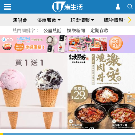
演唱會
優惠著數
玩樂情報
購物情報
熱門關鍵字：
公屋熱話
娛樂新聞
定期存款