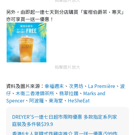
另外，由即起一連七天到分店購買「蜜柑伯爵茶•寒天」
亦可享買一送一優惠！
點擊圖片放大
資料及圖片來源：
幸福週末
、
次男坊
、
La Première
、
波
仔
、
木衛二香港鑄茶所
、
翡翠拉麵
、
Marks and
Spencer
、
阿波羅
、
東海堂
、
HeSheEat
DREYER'S一連七日超市限時優惠 多款指定系列家
庭裝及多件裝$39.9
香港6大人氣韓式炸雞店推介 買一送一優惠/$99炸