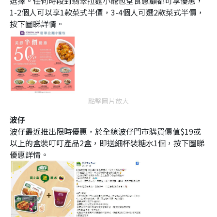
選擇。任何時段到翡翠拉麵小籠包堂食惠顧都可享優惠，
1-2個人可以享1款菜式半價，3-4個人可選2款菜式半價，
按下圖睇詳情。
點擊圖片放大
波仔
波仔最近推出限時優惠，於全線波仔門市購買價值$19或
以上的盒裝叮叮產品2盒，即送細杯裝糖水1個，按下圖睇
優惠詳情。