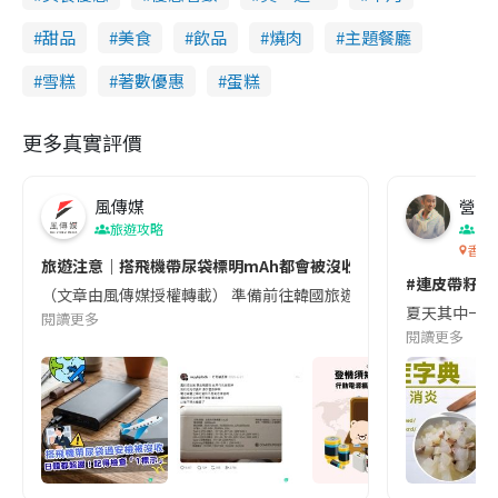
甜品
美食
飲品
燒肉
主題餐廳
雪糕
著數優惠
蛋糕
更多真實評價
風傳媒
營養教
旅遊攻略
生
香港
旅遊注意｜搭飛機帶尿袋標明mAh都會被沒收😱出發前切記檢查「1
#連皮帶籽都
（文章由風傳媒授權轉載） 準備前往韓國旅遊的民眾，近期要特別留
夏天其中一種時
閱讀更多
閱讀更多