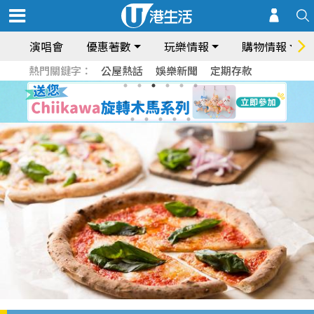
演唱會
優惠著數
玩樂情報
購物情報
熱門關鍵字：
公屋熱話
娛樂新聞
定期存款