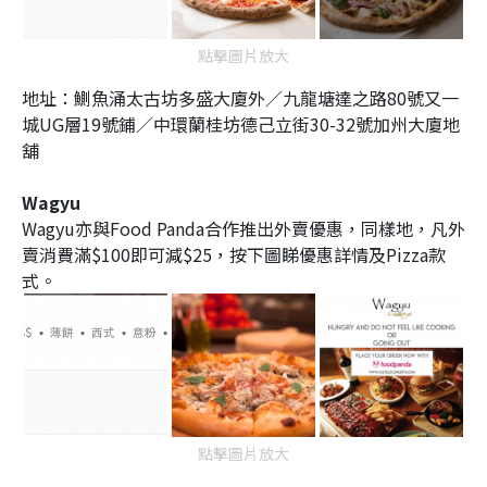
點擊圖片放大
地址：
鰂魚涌
太古坊多盛大廈外／
九龍塘
達之路80號又一
城UG層19號鋪／
中環
蘭桂坊德己立街30-32號加州大廈地
舖
Wagyu
Wagyu亦與Food Panda合作推出外賣優惠，同樣地，凡外
賣消費滿$100即可減$25，按下圖睇優惠詳情及Pizza款
式。
點擊圖片放大