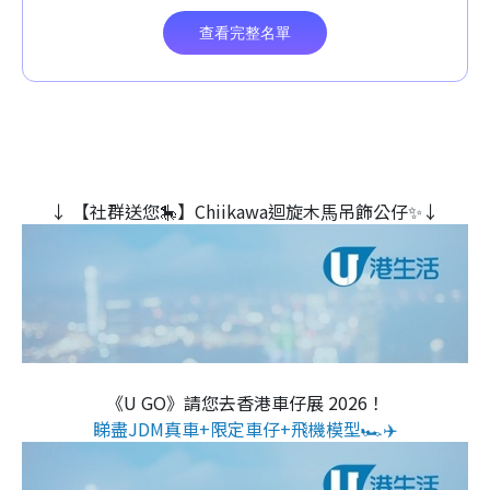
↓ 【社群送您🎠】Chiikawa迴旋木⾺吊飾公仔✨↓
《U GO》請您去香港車仔展 2026！
睇盡JDM真車+限定車仔+飛機模型🏎️✈️