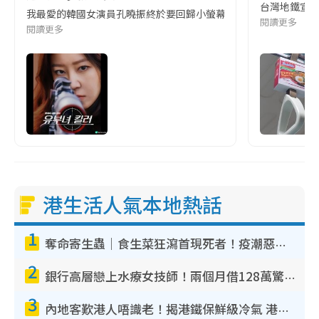
台灣地鐵宣
我最愛的韓國女演員孔曉振終於要回歸小螢幕啦!這次的劇本改編自同名
閱讀更多
閱讀更多
港生活人氣本地熱話
1
奪命寄生蟲｜食生菜狂瀉首現死者！疫潮惡化錄1.8萬宗病例 揭洗菜3大謬誤
2
銀行高層戀上水療女技師！兩個月借128萬驚覺「沉船」沉落火海 揭背後疑似邪教操控賣淫
3
內地客歎港人唔識老！揭港鐵保鮮級冷氣 港人求放過：咪投訴