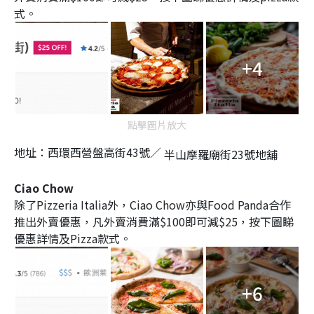
式。
+4
點擊圖片放大
地址：
西環
西營盤高街43號／
半山
摩羅廟街23號地舖
Ciao Chow
除了Pizzeria Italia外，Ciao Chow亦與Food Panda合作
推出外賣優惠，凡外賣消費滿$100即可減$25，按下圖睇
優惠詳情及Pizza款式。
+6