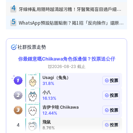
4
牙線棒亂用隨時越清越污糟！牙醫驚揭盲目過戶細菌恐致蛀牙：呢種先係日常真保養
5
WhatsApp預設貼圖點刪？揭1招「反向操作」還原簡潔介面 附3步實測教學