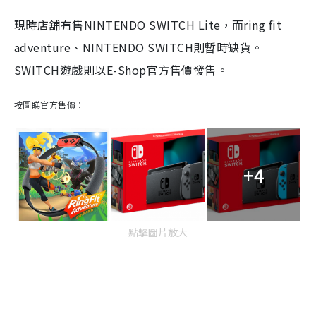
現時店舖有售
NINTENDO SWITCH Lite
，而
ring fit
adventure
、
NINTENDO SWITCH
則暫時缺貨。
SWITCH
遊戲則以
E-Shop
官方售價發售。
按圖睇
官方售價
：
+4
點擊圖片放大