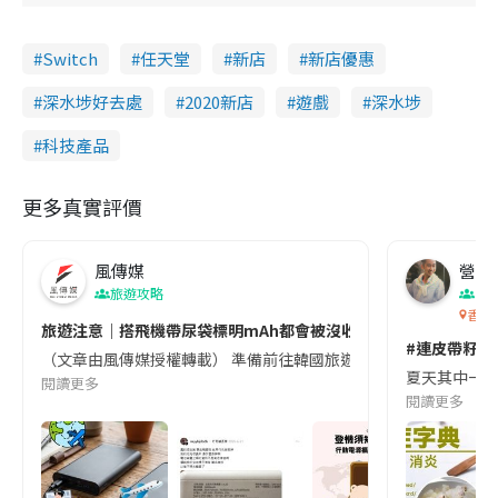
Switch
任天堂
新店
新店優惠
深水埗好去處
2020新店
遊戲
深水埗
科技產品
更多真實評價
風傳媒
營養教
旅遊攻略
生
香港
旅遊注意｜搭飛機帶尿袋標明mAh都會被沒收😱出發前切記檢查「1
#連皮帶籽都
（文章由風傳媒授權轉載） 準備前往韓國旅遊的民眾，近期要特別留
夏天其中一種時
閱讀更多
閱讀更多