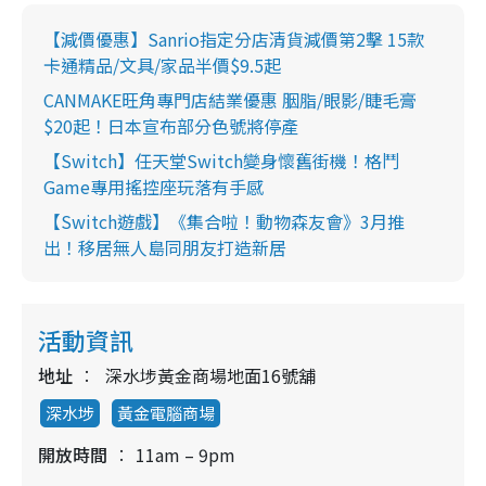
【減價優惠】Sanrio指定分店清貨減價第2擊 15款
卡通精品/文具/家品半價$9.5起
CANMAKE旺角專門店結業優惠 胭脂/眼影/睫毛膏
$20起！日本宣布部分色號將停產
【Switch】任天堂Switch變身懷舊街機！格鬥
Game專用搖控座玩落有手感
【Switch遊戲】《集合啦！動物森友會》3月推
出！移居無人島同朋友打造新居
活動資訊
地址
深水埗黃金商場地面16號舖
深水埗
黃金電腦商場
開放時間
11am – 9pm