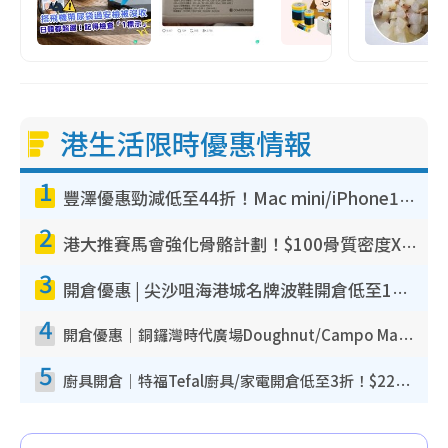
港生活限時優惠情報
1
豐澤優惠勁減低至44折！Mac mini/iPhone17Pro大減價！廚房家電$220起
2
港大推賽馬會強化骨骼計劃！$100骨質密度X光檢查 完成免費運動訓練送超市禮券！附參加資格
3
開倉優惠 | 尖沙咀海港城名牌波鞋開倉低至1折！On鞋$899起／Joy&Peace鞋履$98起
4
開倉優惠｜銅鑼灣時代廣場Doughnut/Campo Marzio開倉低至1折！背囊、書包、手袋劈價$200起
5
廚具開倉｜特福Tefal廚具/家電開倉低至3折！$220起買平底鍋/炒鑊/湯煲！電飯煲/吸塵機/燙斗$418起