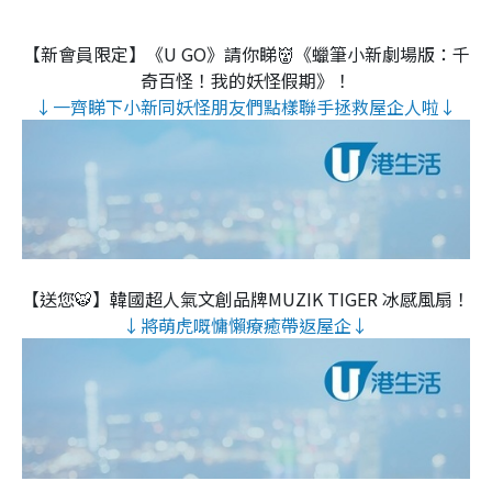
【新會員限定】《U GO》請你睇👹《蠟筆小新劇場版：千
奇百怪！我的妖怪假期》！
↓一齊睇下小新同妖怪朋友們點樣聯手拯救屋企人啦↓
【送您🐯】韓國超人氣文創品牌MUZIK TIGER 冰感風扇！
↓將萌虎嘅慵懶療癒帶返屋企↓