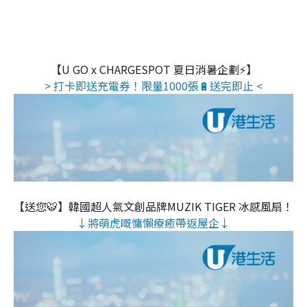
【U GO x CHARGESPOT 夏日消暑企劃⚡】
> 打卡即送充電券！限量1000張🔋送完即止 <
【送您🐯】韓國超人氣文創品牌MUZIK TIGER 冰感風扇！
↓將萌虎嘅慵懶療癒帶返屋企↓