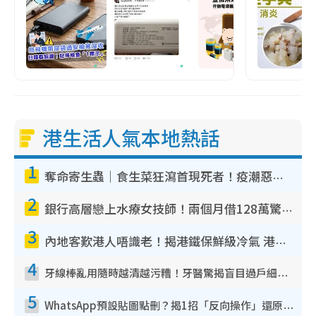
港生活人氣本地熱話
1
奪命寄生蟲｜食生菜狂瀉首現死者！疫潮惡化錄1.8萬宗病例 揭洗菜3大謬誤
2
銀行高層戀上水療女技師！兩個月借128萬驚覺「沉船」沉落火海 揭背後疑似邪教操控賣淫
3
內地客歎港人唔識老！揭港鐵保鮮級冷氣 港人求放過：咪投訴
4
牙線棒亂用隨時越清越污糟！牙醫驚揭盲目過戶細菌恐致蛀牙：呢種先係日常真保養
5
WhatsApp預設貼圖點刪？揭1招「反向操作」還原簡潔介面 附3步實測教學