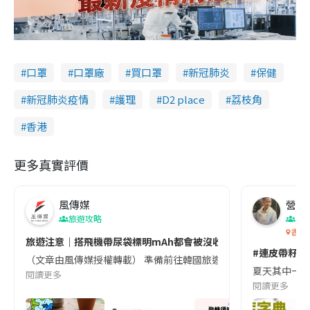
口罩
口罩廠
買口罩
新冠肺炎
保健
新冠肺炎疫情
護理
D2 place
荔枝角
香港
更多真實評價
風傳媒
營養教
旅遊攻略
生
香港
旅遊注意｜搭飛機帶尿袋標明mAh都會被沒收😱出發前切記檢查「1
#連皮帶籽都
（文章由風傳媒授權轉載） 準備前往韓國旅遊的民眾，近期要特別留
夏天其中一種時
閱讀更多
閱讀更多