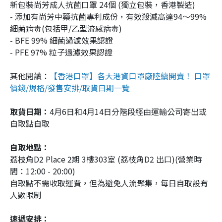
新包裝尚芳成人抗菌口罩 24個 (獨立包裝，香港製造)
- 添加有尚芳中藥抗菌專利成份，有效殺滅高達94～99%
細菌病毒(包括甲/乙型流感病毒)
- BFE 99% 細菌過濾效果認證
- PFE 97% 粒子過濾效果認證
其他閱讀：
【香港口罩】各大港資口罩廠陸續開賣！ 口罩
價錢/規格/發售安排/取貨日期一覽
取貨日期：
4月6日和4月14日分階段經由運輸公司寄出或
自取點自取
自取地點：
荔枝角D2 Place 2期 3樓303室 (荔枝角D2 出口)(營業時
間：12:00 - 20:00)
自取點不需收取運費，但為避免人流聚集，每日自取設有
人數限制
速遞安排：