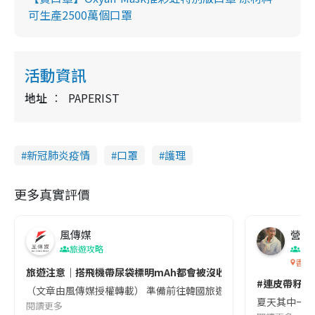
可生產2500萬個口罩
活動資訊
地址
PAPERIST
新冠肺炎疫情
口罩
護理
更多真實評價
風傳媒
營養教
旅遊攻略
生
香港
旅遊注意｜搭飛機帶尿袋標明mAh都會被沒收😱出發前切記檢查「1
#連皮帶籽都
（文章由風傳媒授權轉載） 準備前往韓國旅遊的民眾，近期要特別留
夏天其中一種時
閱讀更多