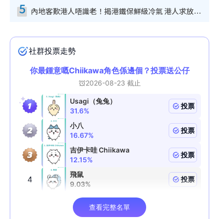
5
內地客歎港人唔識老！揭港鐵保鮮級冷氣 港人求放過：咪投訴