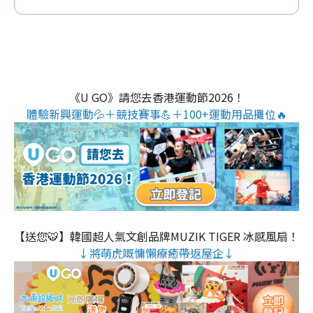
《U GO》請您去香港運動節2026！
體驗新興運動💦＋競技賽事💪＋100+運動用品攤位🔥
【送您🐯】韓國超人氣文創品牌MUZIK TIGER 冰感風扇！
↓將萌虎嘅慵懶療癒帶返屋企↓