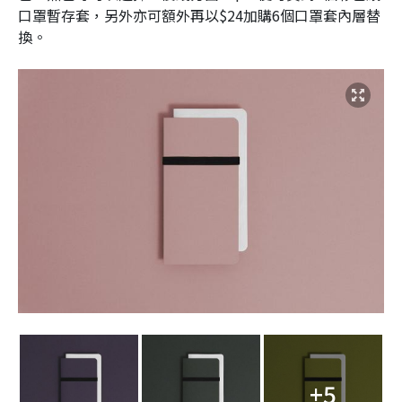
口罩暫存套，另外亦可額外再以$24加購6個口罩套內層替
換。
+5