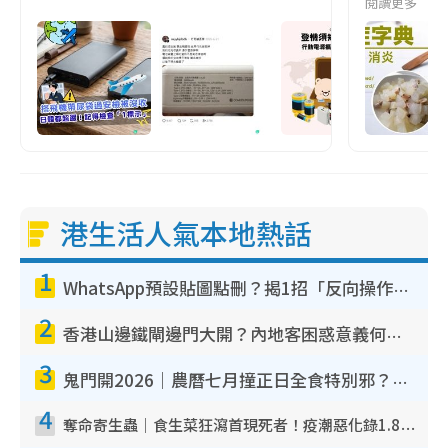
閱讀更多
港生活人氣本地熱話
1
WhatsApp預設貼圖點刪？揭1招「反向操作」還原簡潔介面 附3步實測教學
2
香港山邊鐵閘邊門大開？內地客困惑意義何在！網民神回覆：呢種叫法理性防禦
3
鬼門開2026｜農曆七月撞正日全食特別邪？專家警告切忌做一事！揭4大禁忌+2招保平安
4
奪命寄生蟲｜食生菜狂瀉首現死者！疫潮惡化錄1.8萬宗病例 揭洗菜3大謬誤