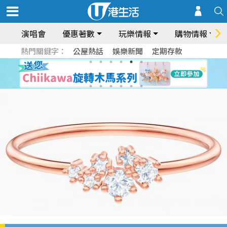
演唱會
優惠著數
玩樂情報
購物情報
熱門關鍵字：
公屋熱話
娛樂新聞
定期存款