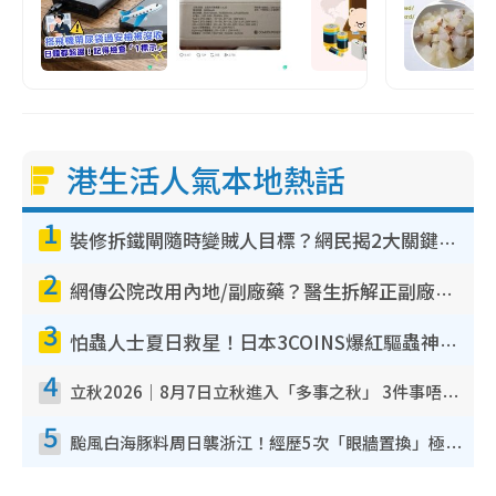
港生活人氣本地熱話
1
裝修拆鐵閘隨時變賊人目標？網民揭2大關鍵用途：裝新式等於白裝？附新舊鐵閘分別
2
網傳公院改用內地/副廠藥？醫生拆解正副廠分別 揭4類人換藥隨時出事
3
怕蟲人士夏日救星！日本3COINS爆紅驅蟲神器$45起 1招「全程免觸碰」輕鬆搞定小強
4
立秋2026｜8月7日立秋進入「多事之秋」 3件事唔做得！專家教6招開運 清枱頭／銀包納氣接好運
5
颱風白海豚料周日襲浙江！經歷5次「眼牆置換」極罕見 成登陸內地最長途颱風