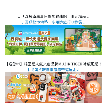
↓「森境奇緣夏日異想尋龍記」限定精品↓
↓漫遊秘境地墊、多用途旅行收納袋↓
【送您🐯】韓國超人氣文創品牌MUZIK TIGER 冰感風扇！
↓將萌虎嘅慵懶療癒帶返屋企↓