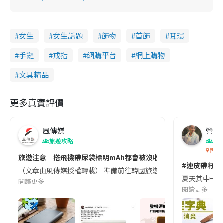
女生
女生話題
飾物
首飾
耳環
手鏈
戒指
網購平台
網上購物
文具精品
更多真實評價
風傳媒
營養教
旅遊攻略
生
香港
旅遊注意｜搭飛機帶尿袋標明mAh都會被沒收😱出發前切記檢查「1
#連皮帶籽都
（文章由風傳媒授權轉載） 準備前往韓國旅遊的民眾，近期要特別留
夏天其中一種時
閱讀更多
閱讀更多