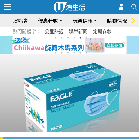
演唱會
優惠著數
玩樂情報
購物情報
熱門關鍵字：
公屋熱話
娛樂新聞
定期存款