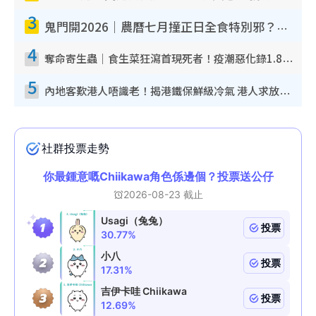
3
鬼門開2026｜農曆七月撞正日全食特別邪？專家警告切忌做一事！揭4大禁忌+2招保平安
4
奪命寄生蟲｜食生菜狂瀉首現死者！疫潮惡化錄1.8萬宗病例 揭洗菜3大謬誤
5
內地客歎港人唔識老！揭港鐵保鮮級冷氣 港人求放過：咪投訴