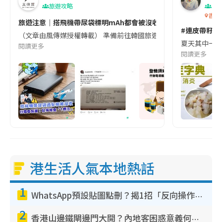
旅遊攻略
生
香港
旅遊注意｜搭飛機帶尿袋標明mAh都會被沒收😱出發前切記檢查「1
#連皮帶籽都
（文章由風傳媒授權轉載） 準備前往韓國旅遊的民眾，近期要特別留
夏天其中一種時
閱讀更多
閱讀更多
港生活人氣本地熱話
1
WhatsApp預設貼圖點刪？揭1招「反向操作」還原簡潔介面 附3步實測教學
2
香港山邊鐵閘邊門大開？內地客困惑意義何在！網民神回覆：呢種叫法理性防禦