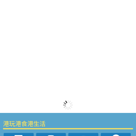
港玩港食港生活