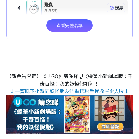
【新會員限定】《U GO》請你睇👹《蠟筆小新劇場版：千
奇百怪！我的妖怪假期》！
↓一齊睇下小新同妖怪朋友們點樣聯手拯救屋企人啦↓