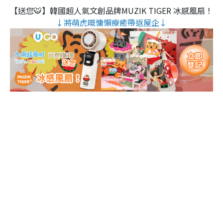
【送您🐯】韓國超人氣文創品牌MUZIK TIGER 冰感風扇！
↓將萌虎嘅慵懶療癒帶返屋企↓