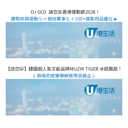
《U GO》請您去香港運動節2026！
體驗新興運動💦＋競技賽事💪＋100+運動用品攤位🔥
【送您🐯】韓國超人氣文創品牌MUZIK TIGER 冰感風扇！
↓將萌虎嘅慵懶療癒帶返屋企↓