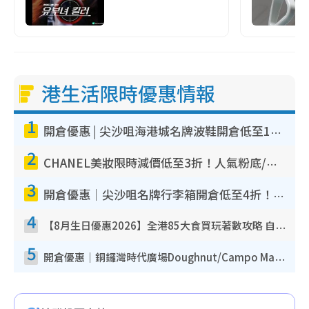
港生活限時優惠情報
1
開倉優惠 | 尖沙咀海港城名牌波鞋開倉低至1折！On鞋$899起／Joy&Peace鞋履$98起
2
CHANEL美妝限時減價低至3折！人氣粉底/唇膏/精華液低至$275！COCO香水都有平
3
開倉優惠｜尖沙咀名牌行李箱開倉低至4折！一連5日 American Tourister/ace./Hallmark $200起！
4
【8月生日優惠2026】全港85大食買玩著數攻略 自助餐/火鍋放題同行免費＋誠品/DONKI送現金券
5
開倉優惠｜銅鑼灣時代廣場Doughnut/Campo Marzio開倉低至1折！背囊、書包、手袋劈價$200起