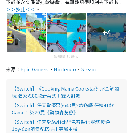
下載並永久保留這款遊戲，有興趣記得即刻去下載啦，
＞＞按此＜＜
。
+4
點擊圖片放大
來源：
Epic Games
、
Nintendo
Steam
、
【Switch】《Cooking Mama:Cookstar》屋企解悶
玩 體感煮80款新菜式＋雙人對戰
【Switch】任天堂優惠$640買2款遊戲 任揀41款
Game！$320買《動物森友會》
【Switch】任天堂Switch配色客製化服務 粉色
Joy-Con隨意配搭拼出專屬主機