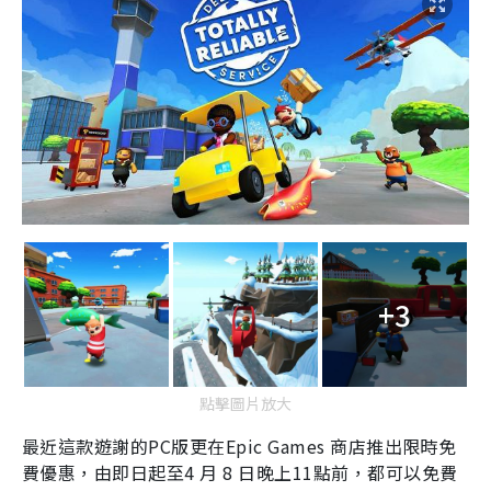
+3
點擊圖片放大
最近這款遊謝的
PC
版更在
Epic Games
商店推出限時免
費優惠，由即日起至
4
月
8
日晚上
11
點前，都可以免費