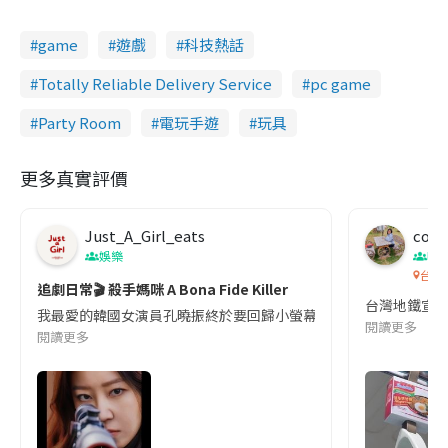
game
遊戲
科技熱話
Totally Reliable Delivery Service
pc game
Party Room
電玩手遊
玩具
更多真實評價
Just_A_Girl_eats
co c
娛樂
吹
台灣
追劇日常🎬 殺手媽咪 A Bona Fide Killer
台灣地鐵宣
我最愛的韓國女演員孔曉振終於要回歸小螢幕啦!這次的劇本改編自同名
閱讀更多
閱讀更多