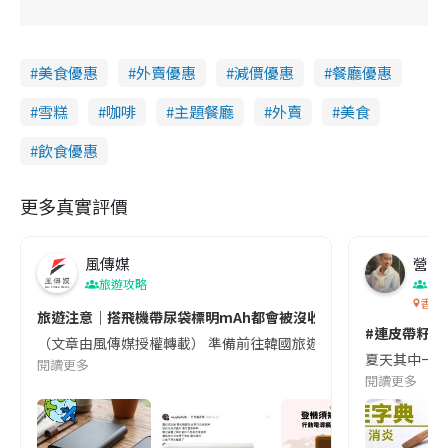
美食優惠
外賣優惠
減價優惠
餐廳優惠
雪糕
咖啡
主題餐廳
外賣
美食
飲食優惠
更多真實評價
風傳媒
營養教
旅遊攻略
生
香港
旅遊注意｜搭飛機帶尿袋標明mAh都會被沒收😱出發前切記檢查「1
#連皮帶籽都
（文章由風傳媒授權轉載） 準備前往韓國旅遊的民眾，近期要特別留
夏天其中一種時
閱讀更多
閱讀更多