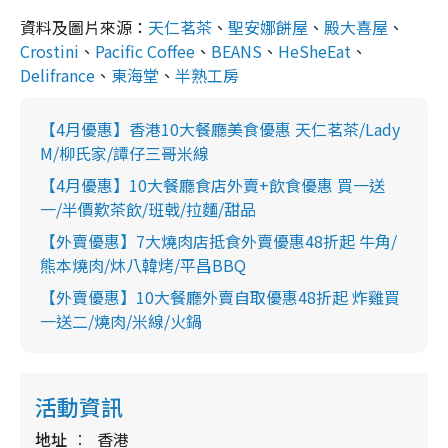
資料及圖片來源：
天仁茗茶
、
聖安娜餅屋
、
殿大喜屋
、
Crostini
、
Pacific Coffee
、
BEANS
、
HeSheEat
、
Delifrance
、
東海堂
、
半熟工房
【4月優惠】香港10大餐廳美食優惠 天仁茗茶/Lady
M/柳氏家/譚仔三哥米線
【4月優惠】10大餐廳食店外賣+飲食優惠 買一送
一/半價歎茶飲/班戟/拉麵/甜品
【外賣優惠】7大燒肉店抵食外賣優惠48折起 牛角/
熊本燒肉/炑八韓烤/平昌BBQ
【外賣優惠】10大餐廳外賣自取優惠48折起 炸雞買
一送二/燒肉/米線/火鍋
活動資訊
地址
香港