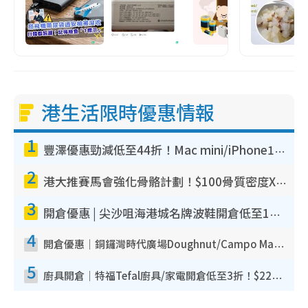
港生活限時優惠情報
1
豐澤優惠勁減低至44折！Mac mini/iPhone17Pro大減價！廚房家電$220起
2
港大推賽馬會強化骨骼計劃！$100骨質密度X光檢查 完成免費運動訓練送超市禮券！附參加資格
3
開倉優惠 | 尖沙咀海港城名牌波鞋開倉低至1折！On鞋$899起／Joy&Peace鞋履$98起
4
開倉優惠｜銅鑼灣時代廣場Doughnut/Campo Marzio開倉低至1折！背囊、書包、手袋劈價$200起
5
廚具開倉｜特福Tefal廚具/家電開倉低至3折！$220起買平底鍋/炒鑊/湯煲！電飯煲/吸塵機/燙斗$418起