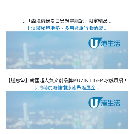
↓「森境奇緣夏日異想尋龍記」限定精品↓
↓漫遊秘境地墊、多用途旅行收納袋↓
【送您🐯】韓國超人氣文創品牌MUZIK TIGER 冰感風扇！
↓將萌虎嘅慵懶療癒帶返屋企↓