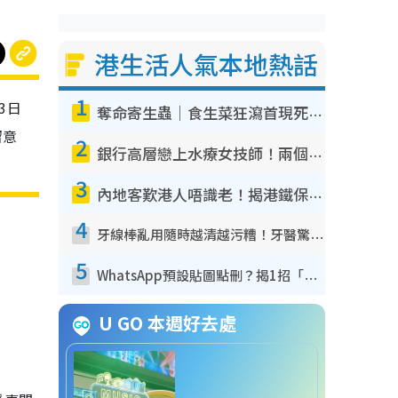
港生活人氣本地熱話
1
3日
奪命寄生蟲｜食生菜狂瀉首現死者！疫潮惡化錄1.8萬宗病例 揭洗菜3大謬誤
留意
2
銀行高層戀上水療女技師！兩個月借128萬驚覺「沉船」沉落火海 揭背後疑似邪教操控賣淫
3
內地客歎港人唔識老！揭港鐵保鮮級冷氣 港人求放過：咪投訴
4
牙線棒亂用隨時越清越污糟！牙醫驚揭盲目過戶細菌恐致蛀牙：呢種先係日常真保養
5
WhatsApp預設貼圖點刪？揭1招「反向操作」還原簡潔介面 附3步實測教學
U GO 本週好去處