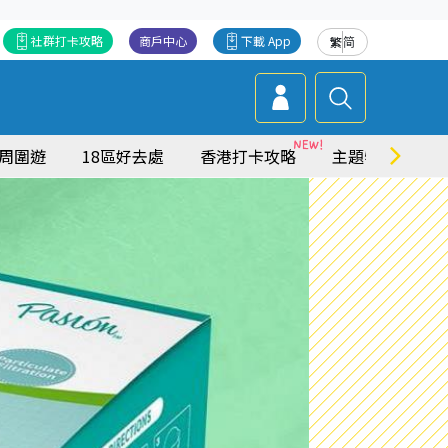
社群打卡攻略
商戶中心
下載 App
繁
简
周圍遊
18區好去處
香港打卡攻略
主題特集