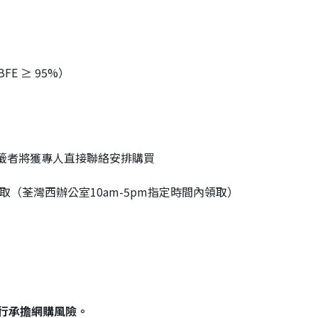
FE ≥ 95%）
籤者將獲專人直接聯絡安排購買
領取（荃灣西辦公室10am-5pm指定時間內領取）
行承擔網購風險。