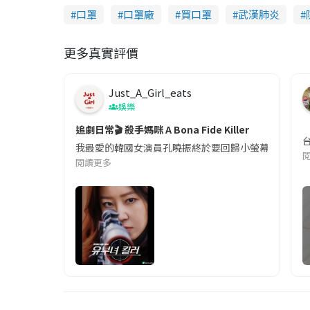
口罩
口罩廠
買口罩
武漢肺炎
更多真實評價
Just_A_Girl_eats
娛樂
追劇日常🎬 殺手媽咪 A Bona Fide Killer
我最愛的韓國女演員孔曉振終於要回歸小螢幕啦!這次的劇
閱讀更多