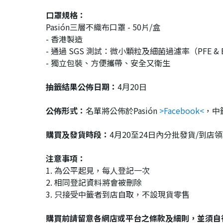
口罩規格：
Pasión三層不織布口罩 - 50片/盒
- 香港製造
- 通過 SGS 測試：微小顆粒及細菌過濾率（PFE & B
- 獨立包裝、方便攜帶、安全又衛生
抽籤結果公佈日期：
4月20日
公佈形式：
名單將公佈於Pasión
>Facebook<
，中
購買及發貨時段：
4月20至24日內分批發貨/到店
注意事項：
1. 為公平起見，每人登記一次
2. 相同登記資料將會被刪除
3. 只接受中籤者到店自取，不設現貨零售
購買前請留意各網店或平台之條款及細則，並須自