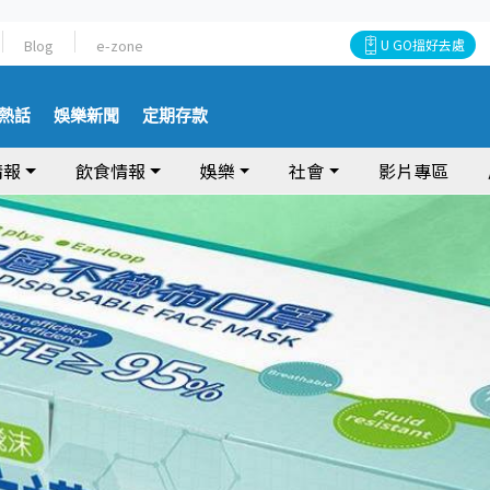
Blog
e-zone
U GO搵好去處
熱話
娛樂新聞
定期存款
情報
飲食情報
娛樂
社會
影片專區