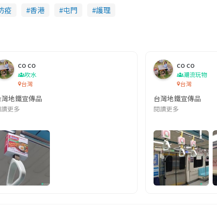
防疫
香港
屯門
護理
co co
co co
吹水
潮流玩物
台灣
台灣
台灣地鐵宣傳品
台灣地鐵宣傳品
本改編自同名網絡漫畫,故事主軸圍繞女主角柳寶娜 —— 表面上是一間公司
閱讀更多
閱讀更多