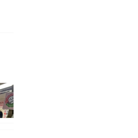
的職員,但其實暗地裡是負責處決逃過法網罪犯的阻擊手｡ 劇情從柳寶娜結束