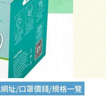
記網址/口罩價錢/規格一覽