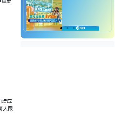
淨車間
而造成
每人限