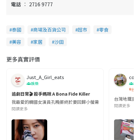
電話
2716 9777
泰國
商場及百貨公司
超市
零食
美容
家居
沙田
更多真實評價
Just_A_Girl_eats
co c
娛樂
吹
台灣
追劇日常🎬 殺手媽咪 A Bona Fide Killer
台灣地鐵宣
我最愛的韓國女演員孔曉振終於要回歸小螢幕啦!這次的劇本改編自同名
閱讀更多
閱讀更多