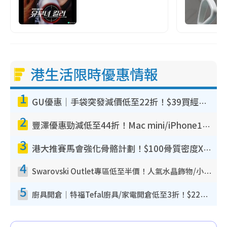
港生活限時優惠情報
1
GU優惠｜手袋突發減價低至22折！$39買經典波士頓包/餃子袋！飾物同步減價$29起！
2
豐澤優惠勁減低至44折！Mac mini/iPhone17Pro大減價！廚房家電$220起
3
港大推賽馬會強化骨骼計劃！$100骨質密度X光檢查 完成免費運動訓練送超市禮券！附參加資格
4
Swarovski Outlet專區低至半價！人氣水晶飾物/小擺設$138起！迪士尼款/水晶高跟鞋都有平
5
廚具開倉｜特福Tefal廚具/家電開倉低至3折！$220起買平底鍋/炒鑊/湯煲！電飯煲/吸塵機/燙斗$418起