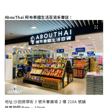
AbouThai
阿布泰國生活百貨禾輋店：
地址
:
沙田德厚街
3
號禾輋廣場
2
樓
210A
號舖
營業時間
:9am – 10pm