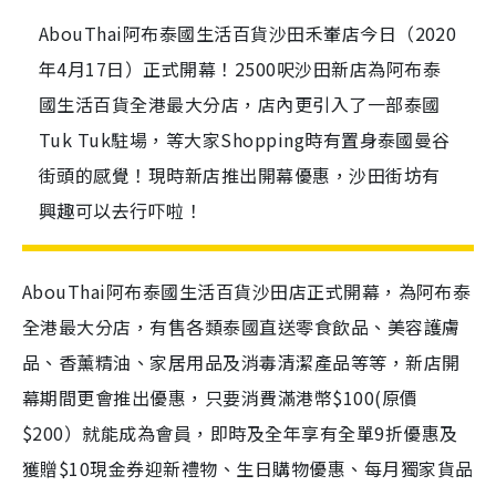
AbouThai阿布泰國生活百貨沙田禾輋店今日（2020
年4月17日）正式開幕！2500呎沙田新店為阿布泰
國生活百貨全港最大分店，店內更引入了一部泰國
Tuk Tuk駐場，等大家Shopping時有置身泰國曼谷
街頭的感覺！現時新店推出開幕優惠，沙田街坊有
興趣可以去行吓啦！
AbouThai
阿布泰國生活百貨沙田店正式開幕，為阿布泰
全港最大分店，有售各類泰國直送零食飲品、美容護膚
品、香薰精油、家居用品及消毒清潔產品等等，新店開
幕期間更會推出優惠，只要消費滿港幣
$100
(原價
$200
）就能成為會員，即時及全年享有全單
9
折優惠及
獲贈
$10
現金券迎新禮物、生日購物優惠、每月獨家貨品