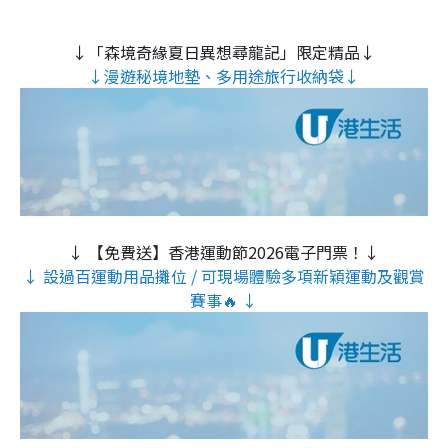
↓「森境奇緣夏日異想尋龍記」限定精品↓
↓漫遊秘境地墊、多用途旅行收納袋↓
↓ 【免費送】香港運動節2026電子門票！↓
↓ 設過百運動用品攤位 / 可現場體驗多項新穎運動及觀賞
賽事🔥 ↓