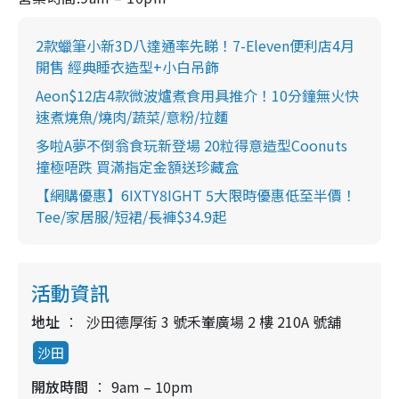
2款蠟筆小新3D八達通率先睇！7-Eleven便利店4月
開售 經典睡衣造型+小白吊飾
Aeon$12店4款微波爐煮食用具推介！10分鐘無火快
速煮燒魚/燒肉/蔬菜/意粉/拉麵
多啦A夢不倒翁食玩新登場 20粒得意造型Coonuts
撞極唔跌 買滿指定金額送珍藏盒
【網購優惠】6IXTY8IGHT 5大限時優惠低至半價！
Tee/家居服/短裙/長褲$34.9起
活動資訊
地址
沙田德厚街 3 號禾輋廣場 2 樓 210A 號舖
沙田
開放時間
9am – 10pm