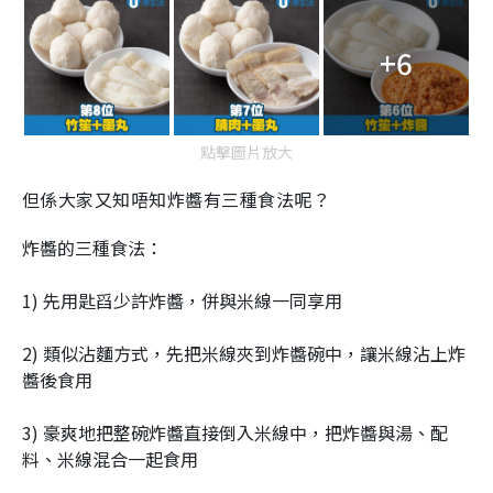
+6
點擊圖片放大
但係大家又知唔知炸醬有三種食法呢？
炸醬的三種食法：
1) 先用匙舀少許炸醬，併與米線一同享用
2) 類似沾麵方式，先把米線夾到炸醬碗中，讓米線沾上炸
醬後食用
3) 豪爽地把整碗炸醬直接倒入米線中，把炸醬與湯、配
料、米線混合一起食用