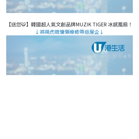
【送您🐯】韓國超人氣文創品牌MUZIK TIGER 冰感風扇！
↓將萌虎嘅慵懶療癒帶返屋企↓