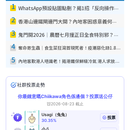
1
WhatsApp預設貼圖點刪？揭1招「反向操作」還原簡潔介面 附3步實測教學
2
香港山邊鐵閘邊門大開？內地客困惑意義何在！網民神回覆：呢種叫法理性防禦
3
鬼門開2026｜農曆七月撞正日全食特別邪？專家警告切忌做一事！揭4大禁忌+2招保平安
4
奪命寄生蟲｜食生菜狂瀉首現死者！疫潮惡化錄1.8萬宗病例 揭洗菜3大謬誤
5
內地客歎港人唔識老！揭港鐵保鮮級冷氣 港人求放過：咪投訴