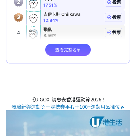
《U GO》請您去香港運動節2026！
體驗新興運動💦＋競技賽事💪＋100+運動用品攤位🔥