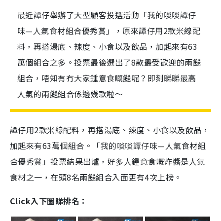
最近譚仔舉辦了大型顧客投選活動「我的啖啖譚仔
味—人氣食材組合優秀賞」，原來譚仔用2款米線配
料，再搭湯底、辣度、小食以及飲品，加起來有63
萬個組合之多。投票最後選出了8款最受歡迎的兩餸
組合，唔知有冇大家鍾意食嘅餸呢？即刻睇睇最高
人氣的兩餸組合係邊幾款啦～
譚仔用2款米線配料，再搭湯底、辣度、小食以及飲品，
加起來有63萬個組合。「我的啖啖譚仔味—人氣食材組
合優秀賞」投票結果出爐，好多人鍾意食嘅炸醬是人氣
食材之一，在頭8名兩餸組合入面更有4次上榜。
Click入下圖睇排名：