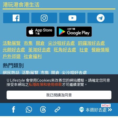
港玩港食港生活
活動展覽
市集
開倉
尖沙咀好去處
銅鑼灣好去處
元朗好去處
荃灣好去處
旺角好去處
社會
餐廳情報
戶外郊遊
社會福利
熱門類別
網民熱話
活動展覽
市集
開倉
尖沙咀好去處
銅鑼灣好去處
元朗好去處
荃灣好去處
旺角好去處
社會
U Lifestyle 會使用Cookies來改善您的網站體驗，請確定您同意
接受本網站之
私隱政策和使用條款
才可繼續瀏覽。
餐廳情報
戶外郊遊
熱門標籤
我已閱讀及同意
#UGO搵好去處
#人氣活動推介
#美食社群熱話
#親子玩樂好去處
#ULifestyle應用程式
#限時搶
本週好去處
#UJetso禮物放送
#ULifestyle商戶中心
#著數
#網絡熱話