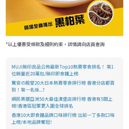
*以上優惠受條款及細則約束，詳情請向店員查詢
MUJI無印良品公佈最新Top10熱賣零食排名！ 第1
位銷量近20萬包/無印即食麵上榜
驚安の殿堂20大日本熱賣零食排行榜 香港分店都買
到！第一名係...?
網民票選亞洲50大最佳漢堡店排行榜 香港有5間上
榜!香港區冠軍更入圍全球排名
香港10大即食麵品牌口味排行榜 出前一丁多款口味
上榜/本地品牌奪冠!