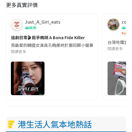
更多真實評價
Just_A_Girl_eats
co c
娛樂
吹
台灣
追劇日常🎬 殺手媽咪 A Bona Fide Killer
台灣地鐵宣
我最愛的韓國女演員孔曉振終於要回歸小螢幕啦!這次的劇本改編自同名
閱讀更多
閱讀更多
港生活人氣本地熱話